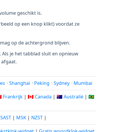
volume geschikt is.
beeld op een knop klikt) voordat ze
 mag op de achtergrond blijven.
. Als je het tabblad sluit en opnieuw
 afgaat.
les
·
Shanghai
·
Peking
·
Sydney
·
Mumbai
🇷 Frankrijk
|
🇨🇦 Canada
|
🇦🇺 Australië
|
🇧🇷
|
SAST
|
MSK
|
NZST
|
ekstklok-widget
|
Gratis woordklok-widget