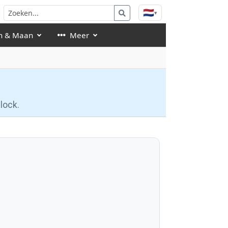
🇳🇱
▾
n & Maan
Meer
lock.