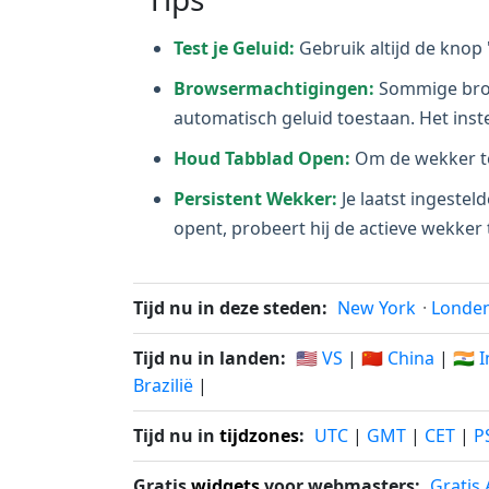
Test je Geluid:
Gebruik altijd de knop 
Browsermachtigingen:
Sommige brows
automatisch geluid toestaan. Het inste
Houd Tabblad Open:
Om de wekker te 
Persistent Wekker:
Je laatst ingesteld
opent, probeert hij de actieve wekker 
Tijd nu in deze steden:
New York
·
Londe
Tijd nu in landen:
🇺🇸 VS
|
🇨🇳 China
|
🇮🇳 
Brazilië
|
Tijd nu in
tijdzones
:
UTC
|
GMT
|
CET
|
P
Gratis
widgets
voor webmasters:
Gratis