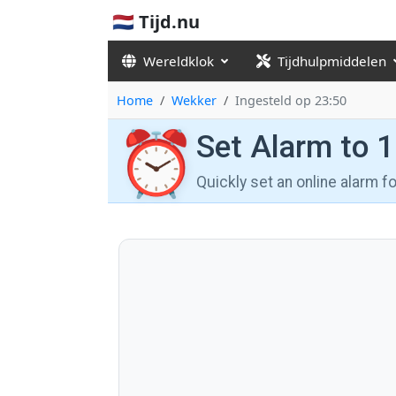
🇳🇱 Tijd.nu
Wereldklok
Tijdhulpmiddelen
Home
Wekker
Ingesteld op 23:50
⏰
Set Alarm to 
Quickly set an online alarm 