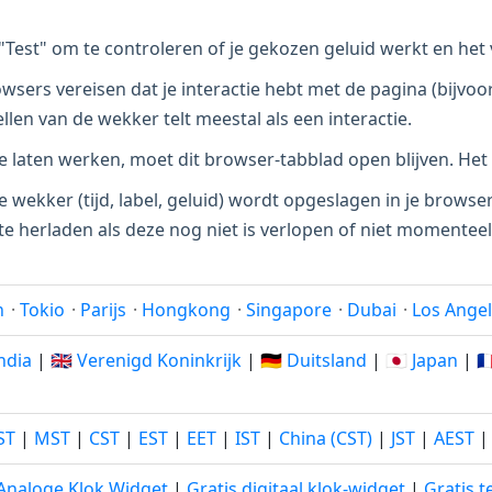
"Test" om te controleren of je gekozen geluid werkt en het 
ers vereisen dat je interactie hebt met de pagina (bijvoor
llen van de wekker telt meestal als een interactie.
laten werken, moet dit browser-tabblad open blijven. Het
e wekker (tijd, label, geluid) wordt opgeslagen in je browser
te herladen als deze nog niet is verlopen of niet momenteel
n
·
Tokio
·
Parijs
·
Hongkong
·
Singapore
·
Dubai
·
Los Ange
India
|
🇬🇧 Verenigd Koninkrijk
|
🇩🇪 Duitsland
|
🇯🇵 Japan
|
🇫
ST
|
MST
|
CST
|
EST
|
EET
|
IST
|
China (CST)
|
JST
|
AEST
 Analoge Klok Widget
|
Gratis digitaal klok-widget
|
Gratis t