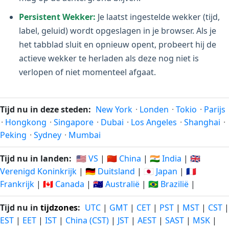
Persistent Wekker:
Je laatst ingestelde wekker (tijd,
label, geluid) wordt opgeslagen in je browser. Als je
het tabblad sluit en opnieuw opent, probeert hij de
actieve wekker te herladen als deze nog niet is
verlopen of niet momenteel afgaat.
Tijd nu in deze steden:
New York
·
Londen
·
Tokio
·
Parijs
·
Hongkong
·
Singapore
·
Dubai
·
Los Angeles
·
Shanghai
·
Peking
·
Sydney
·
Mumbai
Tijd nu in landen:
🇺🇸 VS
|
🇨🇳 China
|
🇮🇳 India
|
🇬🇧
Verenigd Koninkrijk
|
🇩🇪 Duitsland
|
🇯🇵 Japan
|
🇫🇷
Frankrijk
|
🇨🇦 Canada
|
🇦🇺 Australië
|
🇧🇷 Brazilië
|
Tijd nu in
tijdzones
:
UTC
|
GMT
|
CET
|
PST
|
MST
|
CST
|
EST
|
EET
|
IST
|
China (CST)
|
JST
|
AEST
|
SAST
|
MSK
|