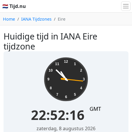
🇳🇱 Tijd.nu
Home
IANA Tijdzones
Eire
Huidige tijd in IANA Eire
tijdzone
22:52:16
12
11
1
10
2
9
3
8
4
7
5
6
GMT
22:52:16
zaterdag, 8 augustus 2026