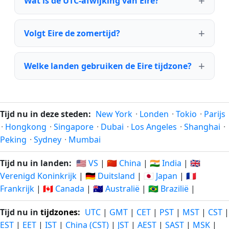
Wat is de UTC-afwijking van Eire?
Volgt Eire de zomertijd?
Welke landen gebruiken de Eire tijdzone?
Tijd nu in deze steden:
New York
·
Londen
·
Tokio
·
Parijs
·
Hongkong
·
Singapore
·
Dubai
·
Los Angeles
·
Shanghai
·
Peking
·
Sydney
·
Mumbai
Tijd nu in landen:
🇺🇸 VS
|
🇨🇳 China
|
🇮🇳 India
|
🇬🇧
Verenigd Koninkrijk
|
🇩🇪 Duitsland
|
🇯🇵 Japan
|
🇫🇷
Frankrijk
|
🇨🇦 Canada
|
🇦🇺 Australië
|
🇧🇷 Brazilië
|
Tijd nu in
tijdzones
:
UTC
|
GMT
|
CET
|
PST
|
MST
|
CST
|
EST
|
EET
|
IST
|
China (CST)
|
JST
|
AEST
|
SAST
|
MSK
|