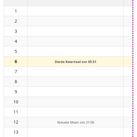
1
2
3
4
5
6
Derde Kwartaal om 05:51
7
8
9
10
11
12
Nieuwe Maan om 21:06
13