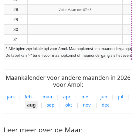
28
Volle Maan om 07:48
29
30
31
* Alle tijden zijn lokale tijd voor Āmol. Maanopkomst- en maanondergangtij
De tabel kan "-" tonen voor maanopkomst of maanondergang als het evenement
Maankalender voor andere maanden in 2026
voor Āmol:
jan
|
feb
|
maa
|
apr
|
mei
|
jun
|
jul
|
aug
|
sep
|
okt
|
nov
|
dec
Leer meer over de Maan