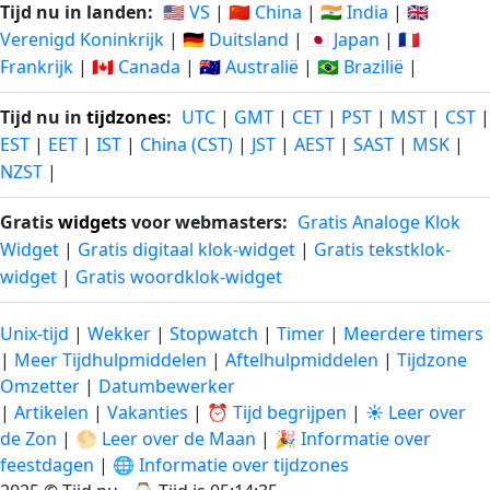
Tijd nu in landen:
🇺🇸 VS
|
🇨🇳 China
|
🇮🇳 India
|
🇬🇧
Verenigd Koninkrijk
|
🇩🇪 Duitsland
|
🇯🇵 Japan
|
🇫🇷
Frankrijk
|
🇨🇦 Canada
|
🇦🇺 Australië
|
🇧🇷 Brazilië
|
Tijd nu in
tijdzones
:
UTC
|
GMT
|
CET
|
PST
|
MST
|
CST
|
EST
|
EET
|
IST
|
China (CST)
|
JST
|
AEST
|
SAST
|
MSK
|
NZST
|
Gratis
widgets
voor webmasters:
Gratis Analoge Klok
Widget
|
Gratis digitaal klok-widget
|
Gratis tekstklok-
widget
|
Gratis woordklok-widget
Unix-tijd
|
Wekker
|
Stopwatch
|
Timer
|
Meerdere timers
|
Meer Tijdhulpmiddelen
|
Aftelhulpmiddelen
|
Tijdzone
Omzetter
|
Datumbewerker
|
Artikelen
|
Vakanties
|
⏰ Tijd begrijpen
|
☀️ Leer over
de Zon
|
🌕 Leer over de Maan
|
🎉 Informatie over
feestdagen
|
🌐 Informatie over tijdzones