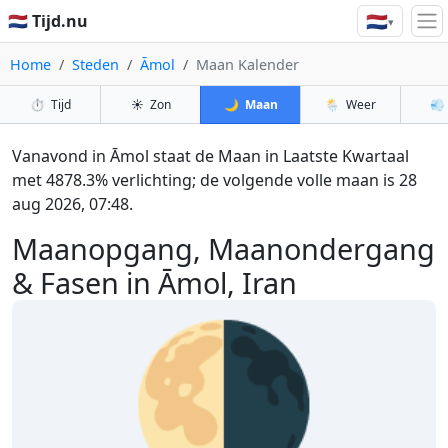
🇳🇱
🇳🇱 Tijd.nu
▾
Home
Steden
Āmol
Maan Kalender
⏱️
Tijd
☀️
Zon
🌙
Maan
🌦️
Weer
💨
Vanavond in Āmol staat de Maan in Laatste Kwartaal
met 4878.3% verlichting; de volgende volle maan is 28
aug 2026, 07:48.
Maanopgang, Maanondergang
& Fasen in Āmol, Iran
🌗