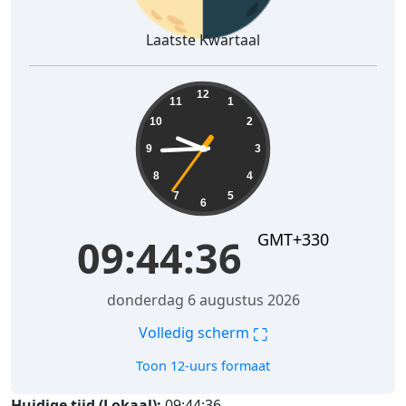
Laatste Kwartaal
09:44:37
12
11
1
10
2
9
3
8
4
7
5
6
GMT+330
09:44:37
donderdag 6 augustus 2026
⛶
Volledig scherm
Toon 12-uurs formaat
Huidige tijd (Lokaal):
09:44:37