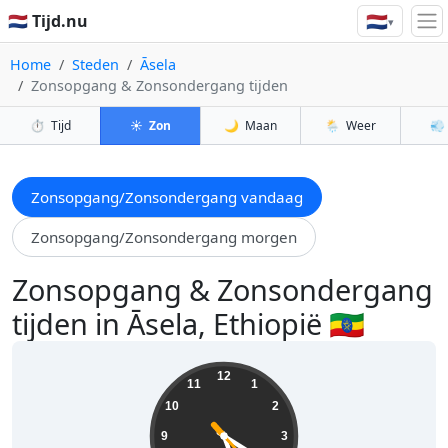
🇳🇱
🇳🇱 Tijd.nu
▾
Home
Steden
Āsela
Zonsopgang & Zonsondergang tijden
⏱️
Tijd
☀️
Zon
🌙
Maan
🌦️
Weer
💨
Zonsopgang/Zonsondergang vandaag
Zonsopgang/Zonsondergang morgen
Zonsopgang & Zonsondergang
tijden in Āsela, Ethiopië 🇪🇹
05:20:25
12
11
1
10
2
9
3