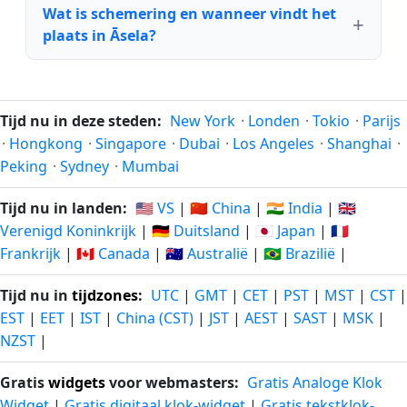
Wat is schemering en wanneer vindt het
plaats in Āsela?
Tijd nu in deze steden:
New York
·
Londen
·
Tokio
·
Parijs
·
Hongkong
·
Singapore
·
Dubai
·
Los Angeles
·
Shanghai
·
Peking
·
Sydney
·
Mumbai
Tijd nu in landen:
🇺🇸 VS
|
🇨🇳 China
|
🇮🇳 India
|
🇬🇧
Verenigd Koninkrijk
|
🇩🇪 Duitsland
|
🇯🇵 Japan
|
🇫🇷
Frankrijk
|
🇨🇦 Canada
|
🇦🇺 Australië
|
🇧🇷 Brazilië
|
Tijd nu in
tijdzones
:
UTC
|
GMT
|
CET
|
PST
|
MST
|
CST
|
EST
|
EET
|
IST
|
China (CST)
|
JST
|
AEST
|
SAST
|
MSK
|
NZST
|
Gratis
widgets
voor webmasters:
Gratis Analoge Klok
Widget
|
Gratis digitaal klok-widget
|
Gratis tekstklok-