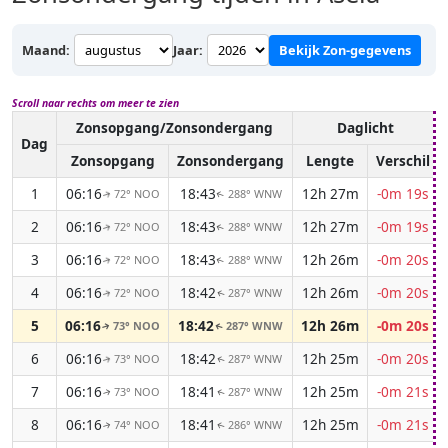
Maand:
Jaar:
Bekijk Zon-gegevens
Scroll naar rechts om meer te zien
Zonsopgang/Zonsondergang
Daglicht
Dag
Zonsopgang
Zonsondergang
Lengte
Verschil
1
06:16
18:43
12h 27m
-0m 19s
72° NOO
288° WNW
↑
↑
2
06:16
18:43
12h 27m
-0m 19s
72° NOO
288° WNW
↑
↑
3
06:16
18:43
12h 26m
-0m 20s
72° NOO
288° WNW
↑
↑
4
06:16
18:42
12h 26m
-0m 20s
72° NOO
287° WNW
↑
↑
5
06:16
18:42
12h 26m
-0m 20s
73° NOO
287° WNW
↑
↑
6
06:16
18:42
12h 25m
-0m 20s
73° NOO
287° WNW
↑
↑
7
06:16
18:41
12h 25m
-0m 21s
73° NOO
287° WNW
↑
↑
8
06:16
18:41
12h 25m
-0m 21s
74° NOO
286° WNW
↑
↑