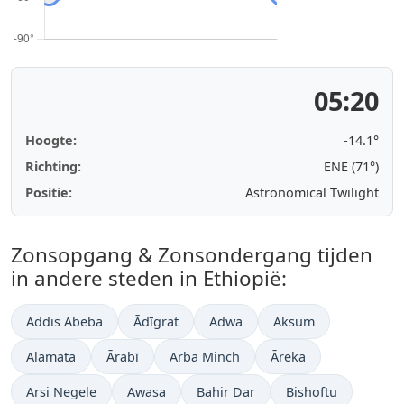
05:20
Hoogte:
-14.1°
Richting:
ENE (71°)
Positie:
Astronomical Twilight
Zonsopgang & Zonsondergang tijden
in andere steden in Ethiopië:
Addis Abeba
Ādīgrat
Adwa
Aksum
Alamata
Ārabī
Arba Minch
Āreka
Arsi Negele
Awasa
Bahir Dar
Bishoftu