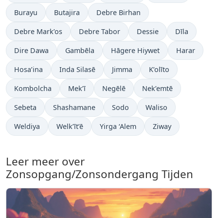
Burayu
Butajira
Debre Birhan
Debre Mark’os
Debre Tabor
Dessie
Dīla
Dire Dawa
Gambēla
Hāgere Hiywet
Harar
Hosa’ina
Inda Silasē
Jimma
K’olīto
Kombolcha
Mek’ī
Negēlē
Nek’emtē
Sebeta
Shashamane
Sodo
Waliso
Weldiya
Welk’īt’ē
Yirga ‘Alem
Ziway
Leer meer over
Zonsopgang/Zonsondergang Tijden