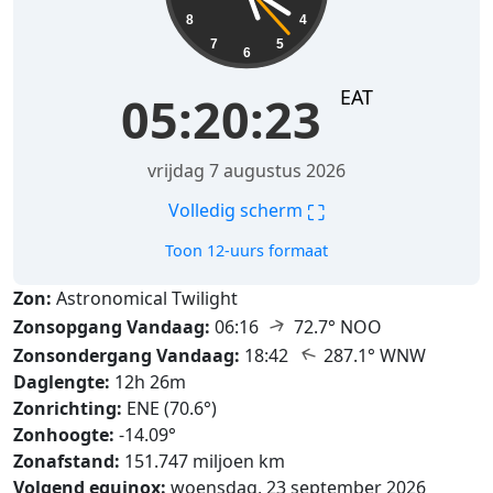
8
4
7
5
6
EAT
05:20:25
vrijdag 7 augustus 2026
⛶
Volledig scherm
Toon 12-uurs formaat
Zon:
Astronomical Twilight
↑
Zonsopgang Vandaag:
06:16
72.7° NOO
↑
Zonsondergang Vandaag:
18:42
287.1° WNW
Daglengte:
12h 26m
Zonrichting:
ENE (70.6°)
Zonhoogte:
-14.09°
Zonafstand:
151.747 miljoen km
Volgend equinox:
woensdag, 23 september 2026