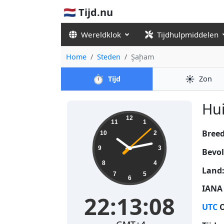
🇳🇱 Tijd.nu
Wereldklok
Tijdhulpmiddelen
Home
Steden
Şaḩam
⏱️
☀️
Tijd
Zon
Hui
22:13:08
12
11
1
Bree
10
2
9
3
Bevol
8
4
Land
7
5
6
IANA 
22:13:08
UTC
O