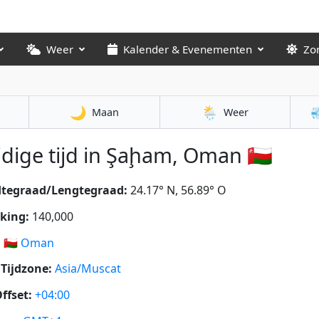
Weer
Kalender & Evenementen
Zo
🌙
🌦️

Maan
Weer
dige tijd in Şaḩam, Oman 🇴🇲
dtegraad/Lengtegraad:
24.17° N, 56.89° O
king:
140,000
:
🇴🇲
Oman
Tijdzone:
Asia/Muscat
ffset:
+04:00