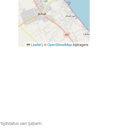
Leaflet
|
©
OpenStreetMap
bijdragers
rtijdstatus van Şaḩam.