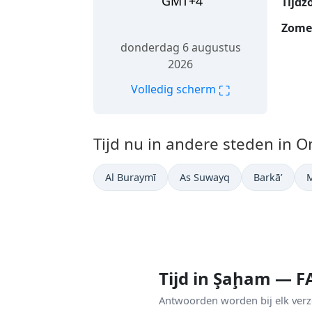
GMT+4
Tijdz
Zomer
donderdag 6 augustus
2026
⛶
Volledig scherm
Tijd nu in andere steden in 
Al Buraymī
As Suwayq
Barkā’
Tijd in Şaḩam — 
Antwoorden worden bij elk verzo