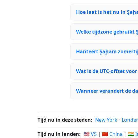
Hoe laat is het nu in Şa
Welke tijdzone gebruikt
Hanteert Şaḩam zomerti
Wat is de UTC-offset voo
Wanneer verandert de d
Tijd nu in deze steden:
New York
·
Londe
Tijd nu in landen:
🇺🇸 VS
|
🇨🇳 China
|
🇮🇳 