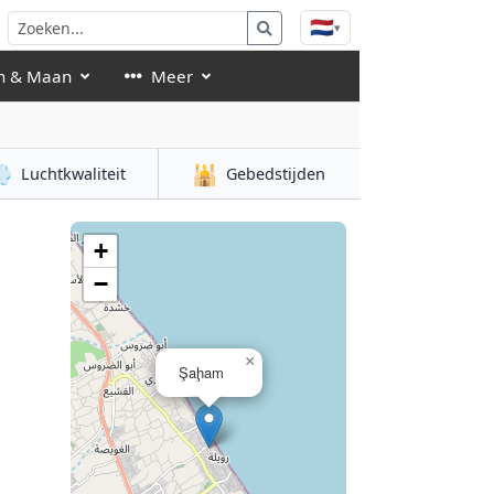
🇳🇱
▾
n & Maan
Meer

🕌
Luchtkwaliteit
Gebedstijden
+
−
×
Şaḩam