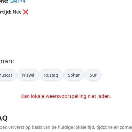
one:
GMT+4
tijd:
Nee
❌
Oman:
Muscat
Nizwá
Rustaq
Sohar
Sur
Kan lokale weersvoorspelling niet laden.
FAQ
ek ververst op basis van de huidige lokale tijd, tijdzone en zome