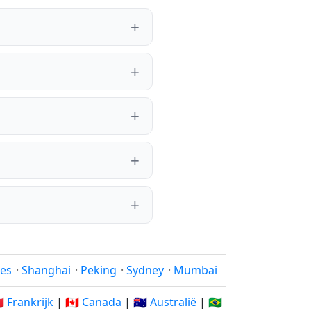
les
·
Shanghai
·
Peking
·
Sydney
·
Mumbai
🇷 Frankrijk
|
🇨🇦 Canada
|
🇦🇺 Australië
|
🇧🇷