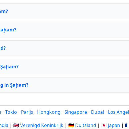
ḩam?
 Şaḩam?
jd?
r Şaḩam?
ag in Şaḩam?
n
·
Tokio
·
Parijs
·
Hongkong
·
Singapore
·
Dubai
·
Los Ange
India
|
🇬🇧 Verenigd Koninkrijk
|
🇩🇪 Duitsland
|
🇯🇵 Japan
|
🇫