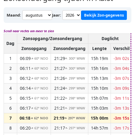
Maand:
Jaar:
Bekijk Zon-gegevens
Scroll naar rechts om meer te zien
Zonsopgang/Zonsondergang
Daglicht
Dag
Zonsopgang
Zonsondergang
Lengte
Verschil
1
06:09
21:29
15h 19m
-3m 02s
60° NOO
300° WNW
↑
↑
2
06:11
21:27
15h 16m
-3m 04s
60° NOO
300° WNW
↑
↑
3
06:12
21:26
15h 13m
-3m 07s
60° NOO
299° WNW
↑
↑
4
06:14
21:24
15h 10m
-3m 09s
61° NOO
299° WNW
↑
↑
5
06:15
21:22
15h 07m
-3m 11s
61° NOO
298° WNW
↑
↑
6
06:17
21:21
15h 03m
-3m 13s
62° NOO
298° WNW
↑
↑
7
06:18
21:19
15h 00m
-3m 15s
62° NOO
297° WNW
↑
↑
8
06:20
21:17
14h 57m
-3m 17s
63° NOO
297° WNW
↑
↑