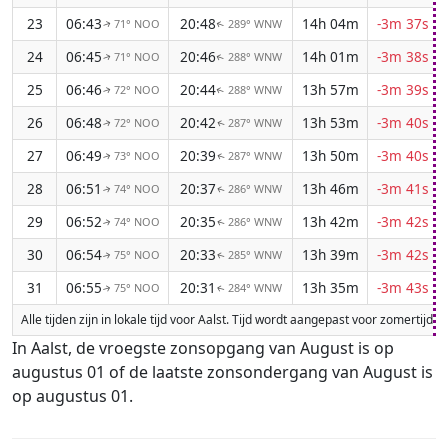
23
06:43
20:48
14h 04m
-3m 37s
71° NOO
289° WNW
↑
↑
24
06:45
20:46
14h 01m
-3m 38s
71° NOO
288° WNW
↑
↑
25
06:46
20:44
13h 57m
-3m 39s
72° NOO
288° WNW
↑
↑
26
06:48
20:42
13h 53m
-3m 40s
72° NOO
287° WNW
↑
↑
27
06:49
20:39
13h 50m
-3m 40s
73° NOO
287° WNW
↑
↑
28
06:51
20:37
13h 46m
-3m 41s
74° NOO
286° WNW
↑
↑
29
06:52
20:35
13h 42m
-3m 42s
74° NOO
286° WNW
↑
↑
30
06:54
20:33
13h 39m
-3m 42s
75° NOO
285° WNW
↑
↑
31
06:55
20:31
13h 35m
-3m 43s
75° NOO
284° WNW
↑
↑
Alle tijden zijn in lokale tijd voor Aalst. Tijd wordt aangepast voor zomertij
In Aalst, de vroegste zonsopgang van August is op
augustus 01 of de laatste zonsondergang van August is
op augustus 01.