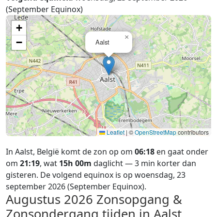
(September Equinox)
+
×
−
Aalst
Leaflet
|
©
OpenStreetMap
contributors
In Aalst, België komt de zon op om
06:18
en gaat onder
om
21:19
, wat
15h 00m
daglicht — 3 min korter dan
gisteren. De volgend equinox is op woensdag, 23
september 2026 (September Equinox).
Augustus 2026
Zonsopgang &
Zonsondergang tijden in Aalst