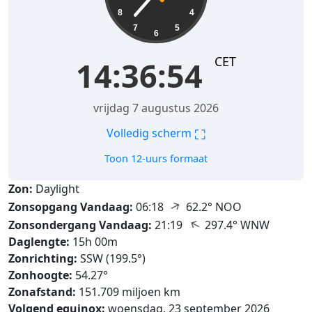
8
4
7
5
6
CET
14:36:55
vrijdag 7 augustus 2026
⛶
Volledig scherm
Toon 12-uurs formaat
Zon:
Daylight
↑
Zonsopgang Vandaag:
06:18
62.2° NOO
↑
Zonsondergang Vandaag:
21:19
297.4° WNW
Daglengte:
15h 00m
Zonrichting:
SSW (199.5°)
Zonhoogte:
54.27°
Zonafstand:
151.709 miljoen km
Volgend equinox:
woensdag, 23 september 2026