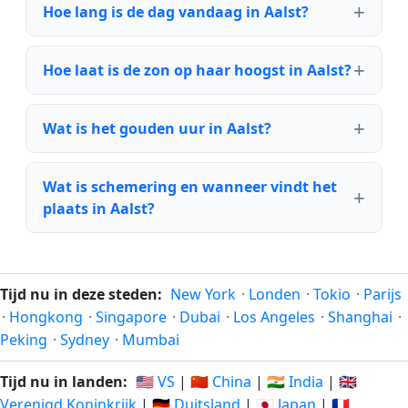
Hoe lang is de dag vandaag in Aalst?
Hoe laat is de zon op haar hoogst in Aalst?
Wat is het gouden uur in Aalst?
Wat is schemering en wanneer vindt het
plaats in Aalst?
Tijd nu in deze steden:
New York
·
Londen
·
Tokio
·
Parijs
·
Hongkong
·
Singapore
·
Dubai
·
Los Angeles
·
Shanghai
·
Peking
·
Sydney
·
Mumbai
Tijd nu in landen:
🇺🇸 VS
|
🇨🇳 China
|
🇮🇳 India
|
🇬🇧
Verenigd Koninkrijk
|
🇩🇪 Duitsland
|
🇯🇵 Japan
|
🇫🇷