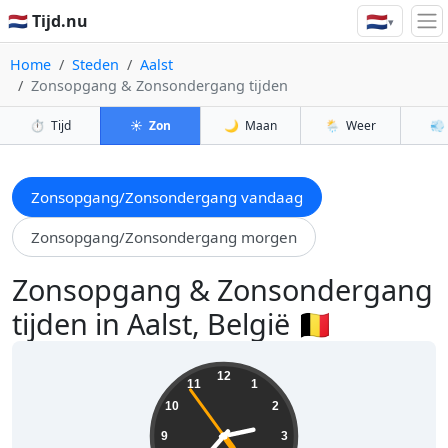
🇳🇱
🇳🇱 Tijd.nu
▾
Home
Steden
Aalst
Zonsopgang & Zonsondergang tijden
⏱️
Tijd
☀️
Zon
🌙
Maan
🌦️
Weer
💨
Zonsopgang/Zonsondergang vandaag
Zonsopgang/Zonsondergang morgen
Zonsopgang & Zonsondergang
tijden in Aalst, België 🇧🇪
14:36:55
12
11
1
10
2
9
3