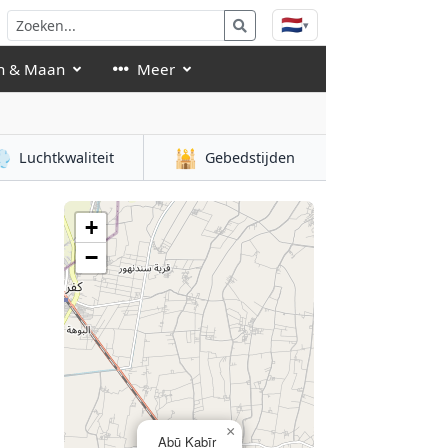
🇳🇱
▾
n & Maan
Meer

🕌
Luchtkwaliteit
Gebedstijden
+
−
×
Abū Kabīr