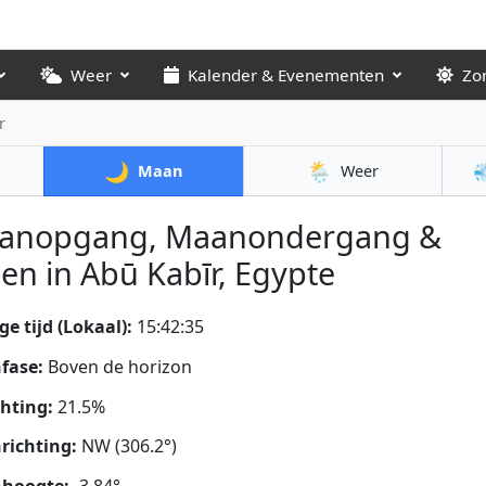
Weer
Kalender & Evenementen
Zo
r
🌙
🌦️

Maan
Weer
anopgang, Maanondergang &
en in Abū Kabīr, Egypte
ge tijd (Lokaal):
15:42:36
fase:
Boven de horizon
chting:
21.5%
richting:
NW (306.2°)