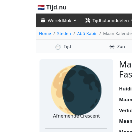
🇳🇱 Tijd.nu
Wereldklok
Tijdhulpmiddelen
Home
Steden
Abū Kabīr
Maan Kalende
⏱️
☀️
Tijd
Zon
🌘
Ma
Fas
Huidi
Maan
Verli
Afnemende Crescent
Maan