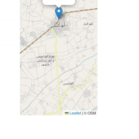
Leaflet
|
© OSM