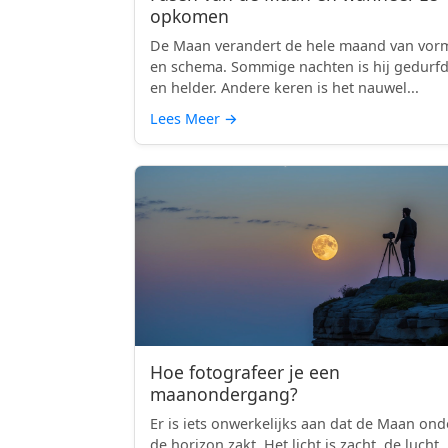
opkomen
De Maan verandert de hele maand van vor
en schema. Sommige nachten is hij gedurf
en helder. Andere keren is het nauwel...
Lees Meer
→
Hoe fotografeer je een
maanondergang?
Er is iets onwerkelijks aan dat de Maan ond
de horizon zakt. Het licht is zacht, de lucht