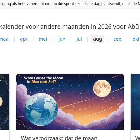
ang als het evenement niet op die specifieke lokale dag plaatsvindt, of als d
alender voor andere maanden in 2026 voor Abū 
maa
|
apr
|
mei
|
jun
|
jul
|
aug
|
sep
|
okt
Wat veroorzaakt dat de maan
W