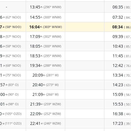
-
13:45
06:35
(296° WNW)
( 80.
↑
16
14:55
07:32
(62° NOO)
(300° WNW)
↑
↑
( 84.
7
16:04
08:34
(58° NOO)
(303° WNW)
↑
↑
( 86.
08
17:09
09:39
(57° NOO)
(302° WNW)
↑
↑
( 87.
16
18:05
10:43
(58° NOO)
(300° WNW)
↑
↑
( 85.
29
18:53
11:45
(62° NOO)
(295° WNW)
↑
( 81.
↑
41
19:34
12:42
(68° NOO)
(288° WNW)
( 76.
↑
↑
51
20:09
13:34
(75° NOO)
(281° W)
( 70.
↑
↑
:57
20:40
14:23
(83° O)
(273° W)
( 63.
↑
↑
:00
21:09
15:09
(90° O)
(266° W)
( 56.
↑
↑
:01
21:39
15:53
(98° O)
(259° WZW)
( 50.
↑
↑
0
22:09
16:38
(105° OZO)
(252° WZW)
( 44.
↑
↑
0
22:41
17:23
(111° OZO)
(246° WZW)
( 39.
↑
↑