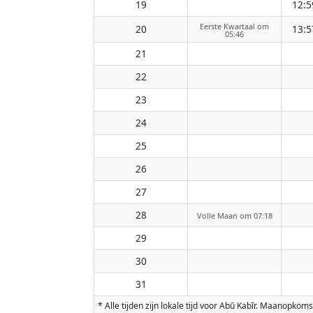
19
12:5
Eerste Kwartaal om
20
13:5
05:46
21
22
23
24
25
26
27
28
Volle Maan om 07:18
29
30
31
* Alle tijden zijn lokale tijd voor Abū Kabīr. Maanop