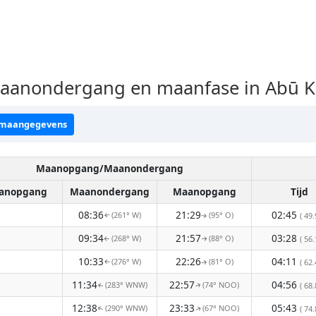
anondergang en maanfase in Abū Ka
 maangegevens
Maanopgang/Maanondergang
anopgang
Maanondergang
Maanopgang
Tijd
08:36
21:29
02:45
(261° W)
(95° O)
( 49.
↑
↑
09:34
21:57
03:28
(268° W)
(88° O)
( 56.
↑
↑
10:33
22:26
04:11
(276° W)
(81° O)
( 62.
↑
↑
11:34
22:57
04:56
(283° WNW)
(74° NOO)
( 68.
↑
↑
12:38
23:33
05:43
(290° WNW)
(67° NOO)
( 74.
↑
↑