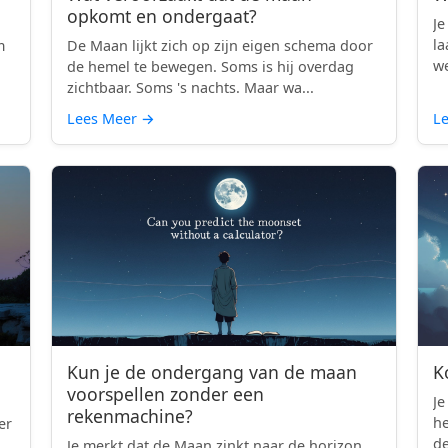
opkomt en ondergaat?
Je
la
m
De Maan lijkt zich op zijn eigen schema door
we
d
de hemel te bewegen. Soms is hij overdag
zichtbaar. Soms 's nachts. Maar wa...
Lees Meer
→
L
Kun je de ondergang van de maan
K
voorspellen zonder een
Je
rekenmachine?
h
er
de
Je merkt dat de Maan zinkt naar de horizon