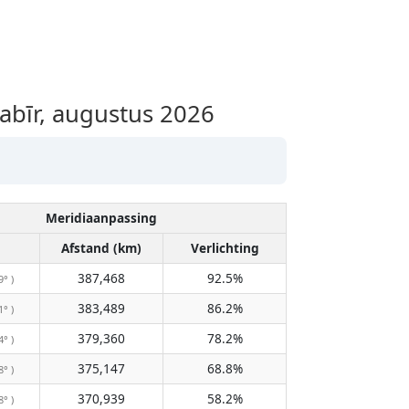
bīr, augustus 2026
Meridiaanpassing
Afstand (km)
Verlichting
387,468
92.5%
9° )
383,489
86.2%
1° )
379,360
78.2%
4° )
375,147
68.8%
8° )
370,939
58.2%
8° )