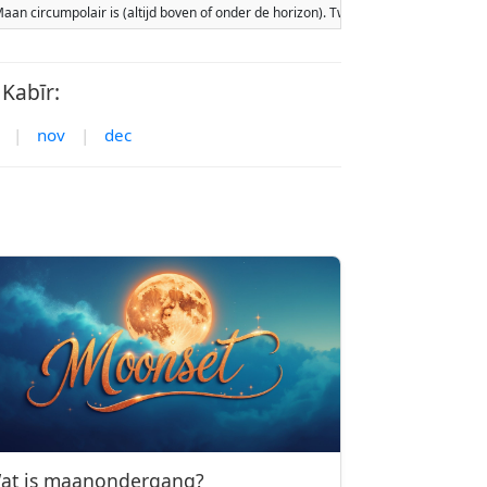
e Maan circumpolair is (altijd boven of onder de horizon). Twee maanopkomsten
Kabīr:
|
nov
|
dec
at is maanondergang?