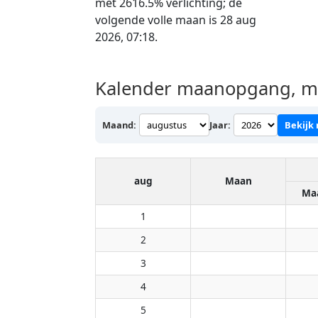
met 2616.5% verlichting; de
volgende volle maan is 28 aug
2026, 07:18.
Kalender maanopgang, ma
Maand:
Jaar:
Bekijk
aug
Maan
Ma
1
2
3
4
5