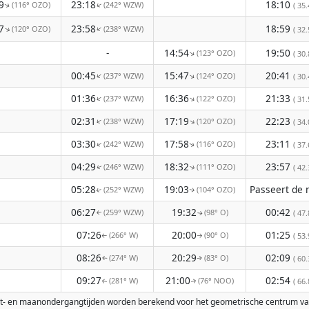
9
23:18
18:10
(116° OZO)
(242° WZW)
↑
( 35.
↑
7
23:58
18:59
(120° OZO)
(238° WZW)
↑
↑
( 32.
-
14:54
19:50
(123° OZO)
↑
( 30.
00:45
15:47
20:41
(237° WZW)
(124° OZO)
↑
↑
( 30.
01:36
16:36
21:33
(237° WZW)
(122° OZO)
↑
↑
( 31.
02:31
17:19
22:23
(238° WZW)
(120° OZO)
↑
↑
( 34.
03:30
17:58
23:11
(242° WZW)
(116° OZO)
↑
( 37.
↑
04:29
18:32
23:57
(246° WZW)
(111° OZO)
( 42.
↑
↑
05:28
19:03
(252° WZW)
(104° OZO)
↑
↑
06:27
19:32
00:42
(259° WZW)
(98° O)
( 47.
↑
↑
07:26
20:00
01:25
(266° W)
(90° O)
( 53.
↑
↑
08:26
20:29
02:09
(274° W)
(83° O)
( 60.
↑
↑
09:27
21:00
02:54
(281° W)
(76° NOO)
( 66.
↑
↑
komst- en maanondergangtijden worden berekend voor het geometrische centrum v