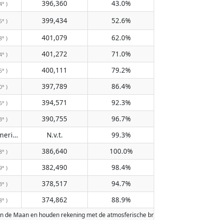
396,360
43.0%
4° )
399,434
52.6%
5° )
401,079
62.0%
8° )
401,272
71.0%
4° )
400,111
79.2%
5° )
397,789
86.4%
0° )
394,571
92.3%
6° )
390,755
96.7%
3° )
Passeert de meridiaan niet
N.v.t.
99.3%
( N.v.t. )
386,640
100.0%
8° )
382,490
98.4%
9° )
378,517
94.7%
3° )
374,862
88.9%
8° )
an de Maan en houden rekening met de atmosferische breking van de Aarde. Data 