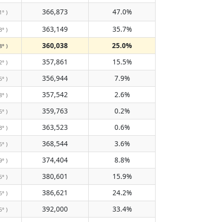
366,873
47.0%
1° )
363,149
35.7%
3° )
360,038
25.0%
8° )
357,861
15.5%
2° )
356,944
7.9%
5° )
357,542
2.6%
8° )
359,763
0.2%
6° )
363,523
0.6%
3° )
368,544
3.6%
6° )
374,404
8.8%
9° )
380,601
15.9%
5° )
386,621
24.2%
6° )
392,000
33.4%
5° )