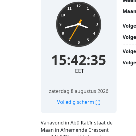
Maan
15:42:36
12
11
1
Maan
10
2
9
3
Volg
8
4
Volg
7
5
6
Volg
15:42:36
Volge
EET
zaterdag 8 augustus 2026
⛶
Volledig scherm
Vanavond in Abū Kabīr staat de
Maan in Afnemende Crescent