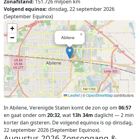
Zonafstand:
151.726 miljoen km
Volgend equinox:
dinsdag, 22 september 2026
(September Equinox)
+
×
−
Abilene
Leaflet
|
©
OpenStreetMap
contributors
In Abilene, Verenigde Staten komt de zon op om
06:57
en gaat onder om
20:32
, wat
13h 34m
daglicht — 2 min
korter dan gisteren. De volgend equinox is op dinsdag,
22 september 2026 (September Equinox).
Augustus 2026
Zonsopgang &