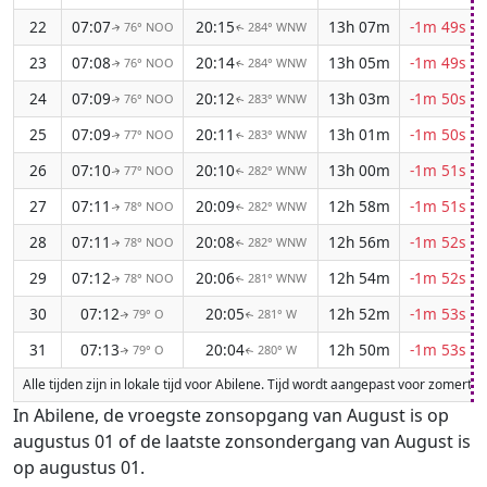
22
07:07
20:15
13h 07m
-1m 49s
76° NOO
284° WNW
↑
↑
23
07:08
20:14
13h 05m
-1m 49s
76° NOO
284° WNW
↑
↑
24
07:09
20:12
13h 03m
-1m 50s
76° NOO
283° WNW
↑
↑
25
07:09
20:11
13h 01m
-1m 50s
77° NOO
283° WNW
↑
↑
26
07:10
20:10
13h 00m
-1m 51s
77° NOO
282° WNW
↑
↑
27
07:11
20:09
12h 58m
-1m 51s
78° NOO
282° WNW
↑
↑
28
07:11
20:08
12h 56m
-1m 52s
78° NOO
282° WNW
↑
↑
29
07:12
20:06
12h 54m
-1m 52s
78° NOO
281° WNW
↑
↑
30
07:12
20:05
12h 52m
-1m 53s
79° O
281° W
↑
↑
31
07:13
20:04
12h 50m
-1m 53s
79° O
280° W
↑
↑
Alle tijden zijn in lokale tijd voor Abilene. Tijd wordt aangepast voor zomer
In Abilene, de vroegste zonsopgang van August is op
augustus 01 of de laatste zonsondergang van August is
op augustus 01.