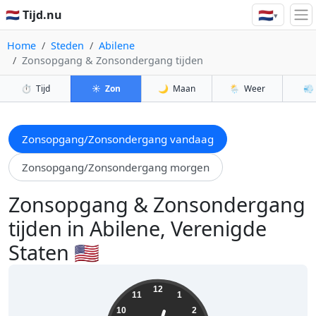
🇳🇱
🇳🇱 Tijd.nu
▾
Home
Steden
Abilene
Zonsopgang & Zonsondergang tijden
⏱️
Tijd
☀️
Zon
🌙
Maan
🌦️
Weer
💨
Zonsopgang/Zonsondergang vandaag
Zonsopgang/Zonsondergang morgen
Zonsopgang & Zonsondergang
tijden in Abilene, Verenigde
Staten 🇺🇸
12:34:30
12
11
1
10
2