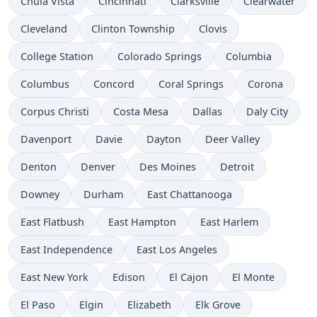
Chula Vista
Cincinnati
Clarksville
Clearwater
Cleveland
Clinton Township
Clovis
College Station
Colorado Springs
Columbia
Columbus
Concord
Coral Springs
Corona
Corpus Christi
Costa Mesa
Dallas
Daly City
Davenport
Davie
Dayton
Deer Valley
Denton
Denver
Des Moines
Detroit
Downey
Durham
East Chattanooga
East Flatbush
East Hampton
East Harlem
East Independence
East Los Angeles
East New York
Edison
El Cajon
El Monte
El Paso
Elgin
Elizabeth
Elk Grove