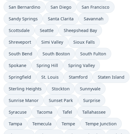
San Bernardino
San Diego
San Francisco
Sandy Springs
Santa Clarita
Savannah
Scottsdale
Seattle
Sheepshead Bay
Shreveport
Simi Valley
Sioux Falls
South Bend
South Boston
South Fulton
Spokane
Spring Hill
Spring Valley
Springfield
St. Louis
Stamford
Staten Island
Sterling Heights
Stockton
Sunnyvale
Sunrise Manor
Sunset Park
Surprise
Syracuse
Tacoma
Tafel
Tallahassee
Tampa
Temecula
Tempe
Tempe Junction