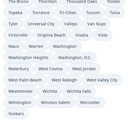
The Bronx
Thornton
Thousand Oaks
Toledo
Topeka
Torrance
Tri-Cities
Tucson
Tulsa
Tyler
Universal City
Vallejo
Van Nuys
Victorville
Virginia Beach
Visalia
Vista
Waco
Warren
Washington
Washington Heights
Washington, D.C.
Waterbury
West Covina
West Jordan
West Palm Beach
West Raleigh
West Valley City
Westminster
Wichita
Wichita Falls
Wilmington
Winston-Salem
Worcester
Yonkers