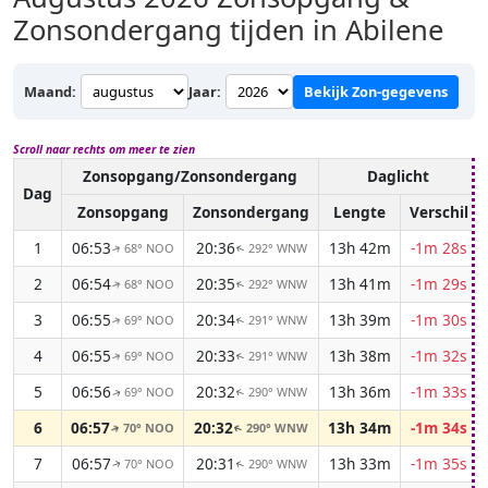
Zonsondergang tijden in Abilene
Maand:
Jaar:
Bekijk Zon-gegevens
Scroll naar rechts om meer te zien
Zonsopgang/Zonsondergang
Daglicht
Dag
Zonsopgang
Zonsondergang
Lengte
Verschil
1
06:53
20:36
13h 42m
-1m 28s
68° NOO
292° WNW
↑
↑
2
06:54
20:35
13h 41m
-1m 29s
68° NOO
292° WNW
↑
↑
3
06:55
20:34
13h 39m
-1m 30s
69° NOO
291° WNW
↑
↑
4
06:55
20:33
13h 38m
-1m 32s
69° NOO
291° WNW
↑
↑
5
06:56
20:32
13h 36m
-1m 33s
69° NOO
290° WNW
↑
↑
6
06:57
20:32
13h 34m
-1m 34s
70° NOO
290° WNW
↑
↑
7
06:57
20:31
13h 33m
-1m 35s
70° NOO
290° WNW
↑
↑