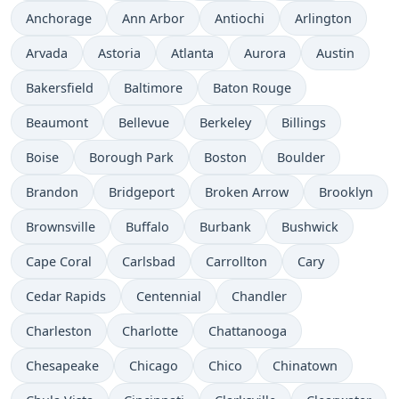
Anchorage
Ann Arbor
Antiochi
Arlington
Arvada
Astoria
Atlanta
Aurora
Austin
Bakersfield
Baltimore
Baton Rouge
Beaumont
Bellevue
Berkeley
Billings
Boise
Borough Park
Boston
Boulder
Brandon
Bridgeport
Broken Arrow
Brooklyn
Brownsville
Buffalo
Burbank
Bushwick
Cape Coral
Carlsbad
Carrollton
Cary
Cedar Rapids
Centennial
Chandler
Charleston
Charlotte
Chattanooga
Chesapeake
Chicago
Chico
Chinatown