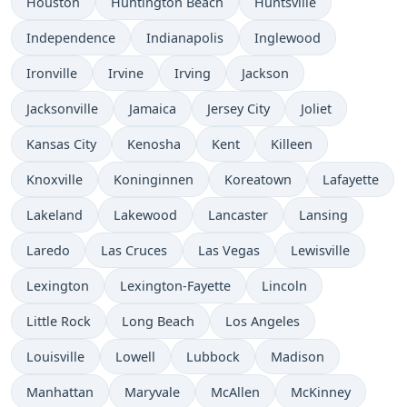
Houston
Huntington Beach
Huntsville
Independence
Indianapolis
Inglewood
Ironville
Irvine
Irving
Jackson
Jacksonville
Jamaica
Jersey City
Joliet
Kansas City
Kenosha
Kent
Killeen
Knoxville
Koninginnen
Koreatown
Lafayette
Lakeland
Lakewood
Lancaster
Lansing
Laredo
Las Cruces
Las Vegas
Lewisville
Lexington
Lexington-Fayette
Lincoln
Little Rock
Long Beach
Los Angeles
Louisville
Lowell
Lubbock
Madison
Manhattan
Maryvale
McAllen
McKinney