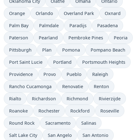
Oklahoma City
Olathe
Omaha
Ontario
Orange
Orlando
Overland Park
Oxnard
Palm Bay
Palmdale
Paradijs
Pasadena
Paterson
Pearland
Pembroke Pines
Peoria
Pittsburgh
Plan
Pomona
Pompano Beach
Port Saint Lucie
Portland
Portsmouth Heights
Providence
Provo
Pueblo
Raleigh
Rancho Cucamonga
Renovatie
Renton
Rialto
Richardson
Richmond
Rivierzijde
Roanoke
Rochester
Rockford
Roseville
Round Rock
Sacramento
Salinas
Salt Lake City
San Angelo
San Antonio