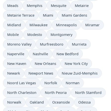
Meads
Memphis
Mesquite
Metairie
Metairie Terrace
Miami
Miami Gardens
Midland
Milwaukee
Minneapolis
Miramar
Mobile
Modesto
Montgomery
Moreno Valley
Murfreesboro
Murrieta
Naperville
Nashville
New Bedford
New Haven
New Orleans
New York City
Newark
Newport News
Nieuw Zuid-Memphis
Noord Las Vegas
Norfolk
Norman
North Charleston
North Peoria
North Stamford
Norwalk
Oakland
Oceanside
Odessa