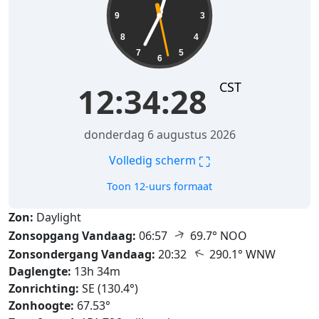
9
3
8
4
7
5
6
CST
12:34:30
donderdag 6 augustus 2026
⛶
Volledig scherm
Toon 12-uurs formaat
Zon:
Daylight
↑
Zonsopgang Vandaag:
06:57
69.7° NOO
↑
Zonsondergang Vandaag:
20:32
290.1° WNW
Daglengte:
13h 34m
Zonrichting:
SE (130.4°)
Zonhoogte:
67.53°