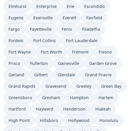
Elmhurst
Enterprise
Erie
Escondido
Eugene
Evansville
Everett
Fairfield
Fargo
Fayetteville
Fenix
Filadelfia
Fontein
Fort Collins
Fort Lauderdale
Fort Wayne
Fort Worth
Fremont
Fresno
Frisco
Fullerton
Gainesville
Garden Grove
Garland
Gilbert
Glendale
Grand Prairie
Grand Rapids
Gravesend
Greeley
Green Bay
Greensboro
Gresham
Hampton
Harlem
Hartford
Hayward
Henderson
Hialeah
High Point
Hillsboro
Hollywood
Honolulu