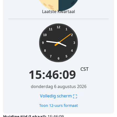
Laatste Kwartaal
15:46:10
12
11
1
10
2
9
3
8
4
7
5
6
CST
15:46:10
donderdag 6 augustus 2026
⛶
Volledig scherm
Toon 12-uurs formaat
Huidige tijd (Lokaal):
15:46:10