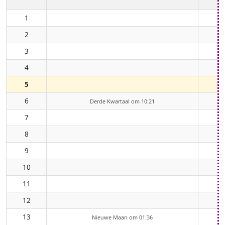
1
2
3
4
5
6
Derde Kwartaal om 10:21
7
8
9
10
11
12
13
Nieuwe Maan om 01:36