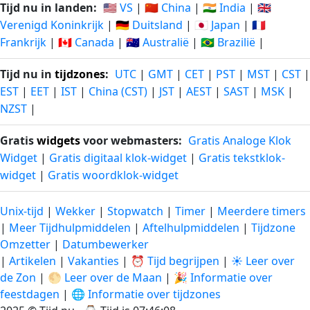
Tijd nu in landen:
🇺🇸 VS
|
🇨🇳 China
|
🇮🇳 India
|
🇬🇧
Verenigd Koninkrijk
|
🇩🇪 Duitsland
|
🇯🇵 Japan
|
🇫🇷
Frankrijk
|
🇨🇦 Canada
|
🇦🇺 Australië
|
🇧🇷 Brazilië
|
Tijd nu in
tijdzones
:
UTC
|
GMT
|
CET
|
PST
|
MST
|
CST
|
EST
|
EET
|
IST
|
China (CST)
|
JST
|
AEST
|
SAST
|
MSK
|
NZST
|
Gratis
widgets
voor webmasters:
Gratis Analoge Klok
Widget
|
Gratis digitaal klok-widget
|
Gratis tekstklok-
widget
|
Gratis woordklok-widget
Unix-tijd
|
Wekker
|
Stopwatch
|
Timer
|
Meerdere timers
|
Meer Tijdhulpmiddelen
|
Aftelhulpmiddelen
|
Tijdzone
Omzetter
|
Datumbewerker
|
Artikelen
|
Vakanties
|
⏰ Tijd begrijpen
|
☀️ Leer over
de Zon
|
🌕 Leer over de Maan
|
🎉 Informatie over
feestdagen
|
🌐 Informatie over tijdzones