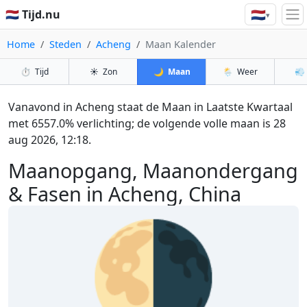
🇳🇱
🇳🇱 Tijd.nu
▾
Home
Steden
Acheng
Maan Kalender
⏱️
Tijd
☀️
Zon
🌙
Maan
🌦️
Weer
💨
Vanavond in Acheng staat de Maan in Laatste Kwartaal
met 6557.0% verlichting; de volgende volle maan is 28
aug 2026, 12:18.
Maanopgang, Maanondergang
& Fasen in Acheng, China
🌗