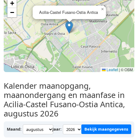
+
×
−
Acilia-Castel Fusano-Ostia Antica
Leaflet
|
© OSM
Kalender maanopgang,
maanondergang en maanfase in
Acilia-Castel Fusano-Ostia Antica,
augustus 2026
Maand:
Jaar:
Bekijk maangegevens