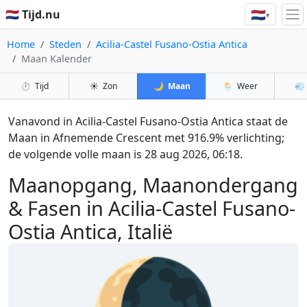
🇳🇱
🇳🇱 Tijd.nu
▾
Home
Steden
Acilia-Castel Fusano-Ostia Antica
Maan Kalender
⏱️
Tijd
☀️
Zon
🌙
Maan
🌦️
Weer
💨
Vanavond in Acilia-Castel Fusano-Ostia Antica staat de
Maan in Afnemende Crescent met 916.9% verlichting;
de volgende volle maan is 28 aug 2026, 06:18.
Maanopgang, Maanondergang
& Fasen in Acilia-Castel Fusano-
Ostia Antica, Italië