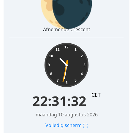
🌘
Afnemende Crescent
22:31:33
12
11
1
10
2
9
3
8
4
7
5
6
CET
22:31:33
maandag 10 augustus 2026
⛶
Volledig scherm