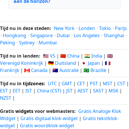
aan de horizon?
Tijd nu in deze steden:
New York
·
Londen
·
Tokio
·
Parijs
·
Hongkong
·
Singapore
·
Dubai
·
Los Angeles
·
Shanghai
·
Peking
·
Sydney
·
Mumbai
Tijd nu in landen:
🇺🇸 VS
|
🇨🇳 China
|
🇮🇳 India
|
🇬🇧
Verenigd Koninkrijk
|
🇩🇪 Duitsland
|
🇯🇵 Japan
|
🇫🇷
Frankrijk
|
🇨🇦 Canada
|
🇦🇺 Australië
|
🇧🇷 Brazilië
|
Tijd nu in
tijdzones
:
UTC
|
GMT
|
CET
|
PST
|
MST
|
CST
|
EST
|
EET
|
IST
|
China (CST)
|
JST
|
AEST
|
SAST
|
MSK
|
NZST
|
Gratis
widgets
voor webmasters:
Gratis Analoge Klok
Widget
|
Gratis digitaal klok-widget
|
Gratis tekstklok-
widget
|
Gratis woordklok-widget