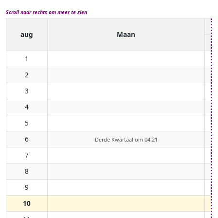
Scroll naar rechts om meer te zien
aug
Maan
1
2
3
4
5
6
Derde Kwartaal om 04:21
7
8
9
10