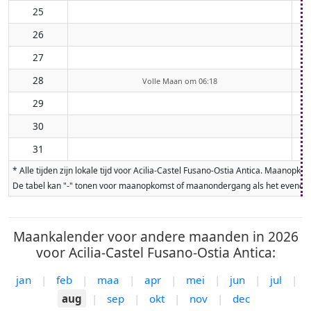
25
26
27
28
Volle Maan om 06:18
29
30
31
* Alle tijden zijn lokale tijd voor Acilia-Castel Fusano-Ostia Antica. Maa
De tabel kan "-" tonen voor maanopkomst of maanondergang als het evenement
Maankalender voor andere maanden in 2026
voor Acilia-Castel Fusano-Ostia Antica:
jan
|
feb
|
maa
|
apr
|
mei
|
jun
|
jul
|
aug
|
sep
|
okt
|
nov
|
dec