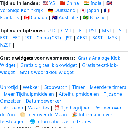
Tijd nu in landen:
🇺🇸 VS
|
🇨🇳 China
|
🇮🇳 India
|
🇬🇧
Verenigd Koninkrijk
|
🇩🇪 Duitsland
|
🇯🇵 Japan
|
🇫🇷
Frankrijk
|
🇨🇦 Canada
|
🇦🇺 Australië
|
🇧🇷 Brazilië
|
Tijd nu in
tijdzones
:
UTC
|
GMT
|
CET
|
PST
|
MST
|
CST
|
EST
|
EET
|
IST
|
China (CST)
|
JST
|
AEST
|
SAST
|
MSK
|
NZST
|
Gratis
widgets
voor webmasters:
Gratis Analoge Klok
Widget
|
Gratis digitaal klok-widget
|
Gratis tekstklok-
widget
|
Gratis woordklok-widget
Unix-tijd
|
Wekker
|
Stopwatch
|
Timer
|
Meerdere timers
|
Meer Tijdhulpmiddelen
|
Aftelhulpmiddelen
|
Tijdzone
Omzetter
|
Datumbewerker
|
Artikelen
|
Vakanties
|
⏰ Tijd begrijpen
|
☀️ Leer over
de Zon
|
🌕 Leer over de Maan
|
🎉 Informatie over
feestdagen
|
🌐 Informatie over tijdzones