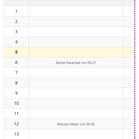
1
2
3
4
5
6
Derde Kwartaal om 05:21
7
8
9
10
11
12
Nieuwe Maan om 20:36
13