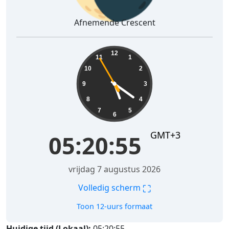
Afnemende Crescent
05:20:56
12
11
1
10
2
9
3
8
4
7
5
6
GMT+3
05:20:56
vrijdag 7 augustus 2026
⛶
Volledig scherm
Toon 12-uurs formaat
Huidige tijd (Lokaal):
05:20:56