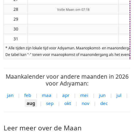
28
Volle Maan om 07:18
29
30
31
* Alle tijden zijn lokale tijd voor Adıyaman. Maanopkomst- en maanondergan
De tabel kan "-" tonen voor maanopkomst of maanondergang als het evenement
Maankalender voor andere maanden in 2026
voor Adıyaman:
jan
|
feb
|
maa
|
apr
|
mei
|
jun
|
jul
|
aug
|
sep
|
okt
|
nov
|
dec
Leer meer over de Maan