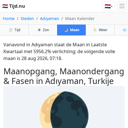
🇳🇱
🇳🇱 Tijd.nu
▾
Home
Steden
Adıyaman
Maan Kalender
⏱️
Tijd
☀️
Zon
🌙
Maan
🌦️
Weer
💨
Vanavond in Adıyaman staat de Maan in Laatste
Kwartaal met 5956.2% verlichting; de volgende volle
maan is 28 aug 2026, 07:18.
Maanopgang, Maanondergang
& Fasen in Adıyaman, Turkije
🌘