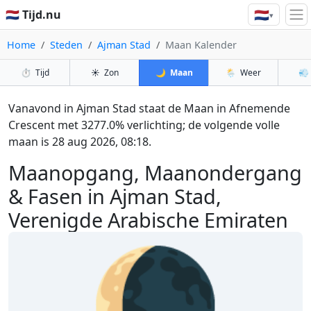
🇳🇱
🇳🇱 Tijd.nu
▾
Home
Steden
Ajman Stad
Maan Kalender
⏱️
Tijd
☀️
Zon
🌙
Maan
🌦️
Weer
💨
Vanavond in Ajman Stad staat de Maan in Afnemende
Crescent met 3277.0% verlichting; de volgende volle
maan is 28 aug 2026, 08:18.
Maanopgang, Maanondergang
& Fasen in Ajman Stad,
Verenigde Arabische Emiraten
🌘