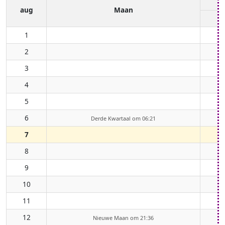
aug
Maan
1
2
3
4
5
6
Derde Kwartaal om 06:21
7
8
9
10
11
12
Nieuwe Maan om 21:36