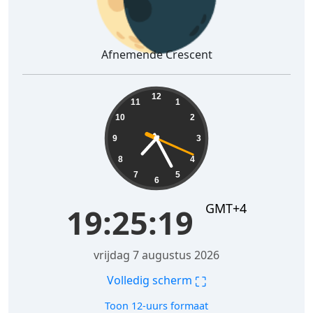
Afnemende Crescent
19:25:20
12
11
1
10
2
9
3
8
4
7
5
6
GMT+4
19:25:20
vrijdag 7 augustus 2026
⛶
Volledig scherm
Toon 12-uurs formaat