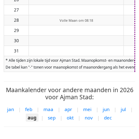
27
28
Volle Maan om 08:18
29
30
31
* Alle tijden zijn lokale tijd voor Ajman Stad. Maanopkomst- en maanonderg
De tabel kan "-" tonen voor maanopkomst of maanondergang als het evenement
Maankalender voor andere maanden in 2026
voor Ajman Stad:
jan
|
feb
|
maa
|
apr
|
mei
|
jun
|
jul
|
aug
|
sep
|
okt
|
nov
|
dec