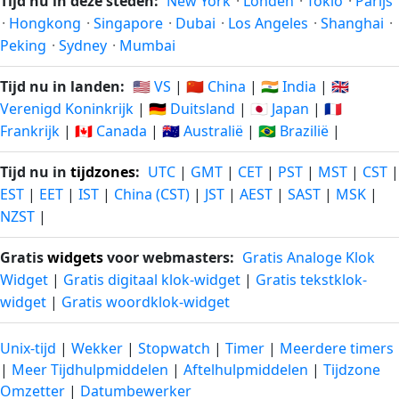
Tijd nu in deze steden:
New York
·
Londen
·
Tokio
·
Parijs
·
Hongkong
·
Singapore
·
Dubai
·
Los Angeles
·
Shanghai
·
Peking
·
Sydney
·
Mumbai
Tijd nu in landen:
🇺🇸 VS
|
🇨🇳 China
|
🇮🇳 India
|
🇬🇧
Verenigd Koninkrijk
|
🇩🇪 Duitsland
|
🇯🇵 Japan
|
🇫🇷
Frankrijk
|
🇨🇦 Canada
|
🇦🇺 Australië
|
🇧🇷 Brazilië
|
Tijd nu in
tijdzones
:
UTC
|
GMT
|
CET
|
PST
|
MST
|
CST
|
EST
|
EET
|
IST
|
China (CST)
|
JST
|
AEST
|
SAST
|
MSK
|
NZST
|
Gratis
widgets
voor webmasters:
Gratis Analoge Klok
Widget
|
Gratis digitaal klok-widget
|
Gratis tekstklok-
widget
|
Gratis woordklok-widget
Unix-tijd
|
Wekker
|
Stopwatch
|
Timer
|
Meerdere timers
|
Meer Tijdhulpmiddelen
|
Aftelhulpmiddelen
|
Tijdzone
Omzetter
|
Datumbewerker