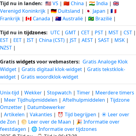
Tijd nu in landen:
🇺🇸 VS
|
🇨🇳 China
|
🇮🇳 India
|
🇬🇧
Verenigd Koninkrijk
|
🇩🇪 Duitsland
|
🇯🇵 Japan
|
🇫🇷
Frankrijk
|
🇨🇦 Canada
|
🇦🇺 Australië
|
🇧🇷 Brazilië
|
Tijd nu in
tijdzones
:
UTC
|
GMT
|
CET
|
PST
|
MST
|
CST
|
EST
|
EET
|
IST
|
China (CST)
|
JST
|
AEST
|
SAST
|
MSK
|
NZST
|
Gratis
widgets
voor webmasters:
Gratis Analoge Klok
Widget
|
Gratis digitaal klok-widget
|
Gratis tekstklok-
widget
|
Gratis woordklok-widget
Unix-tijd
|
Wekker
|
Stopwatch
|
Timer
|
Meerdere timers
|
Meer Tijdhulpmiddelen
|
Aftelhulpmiddelen
|
Tijdzone
Omzetter
|
Datumbewerker
|
Artikelen
|
Vakanties
|
⏰ Tijd begrijpen
|
☀️ Leer over
de Zon
|
🌕 Leer over de Maan
|
🎉 Informatie over
feestdagen
|
🌐 Informatie over tijdzones