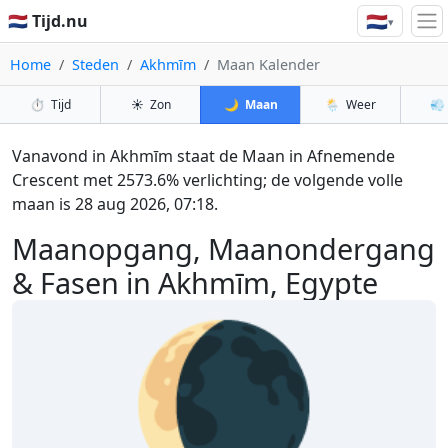
🇳🇱
🇳🇱 Tijd.nu
▾
Home
Steden
Akhmīm
Maan Kalender
⏱️
Tijd
☀️
Zon
🌙
Maan
🌦️
Weer
💨
Vanavond in Akhmīm staat de Maan in Afnemende
Crescent met 2573.6% verlichting; de volgende volle
maan is 28 aug 2026, 07:18.
Maanopgang, Maanondergang
& Fasen in Akhmīm, Egypte
🌘