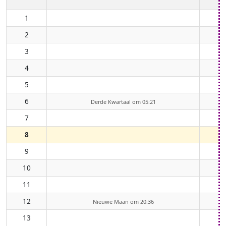
1
2
3
4
5
6
Derde Kwartaal om 05:21
7
8
9
10
11
12
Nieuwe Maan om 20:36
13