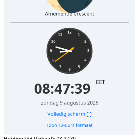
Afnemende Crescent
08:47:40
12
11
1
10
2
9
3
8
4
7
5
6
EET
08:47:40
zondag 9 augustus 2026
⛶
Volledig scherm
Toon 12-uurs formaat
Huidige tijd (Lokaal):
08:47:40