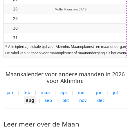
28
Volle Maan om 07:18
29
30
31
* Alle tijden zijn lokale tijd voor Akhmīm. Maanopkomst- en maanondergangt
De tabel kan "-" tonen voor maanopkomst of maanondergang als het evenement
Maankalender voor andere maanden in 2026
voor Akhmīm:
jan
|
feb
|
maa
|
apr
|
mei
|
jun
|
jul
|
aug
|
sep
|
okt
|
nov
|
dec
Leer meer over de Maan