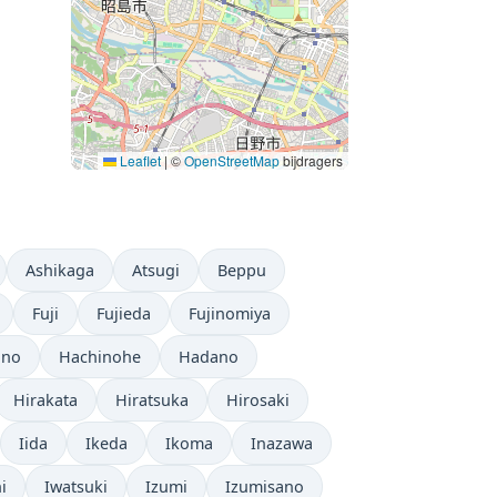
Leaflet
|
©
OpenStreetMap
bijdragers
Ashikaga
Atsugi
Beppu
Fuji
Fujieda
Fujinomiya
ino
Hachinohe
Hadano
Hirakata
Hiratsuka
Hirosaki
Iida
Ikeda
Ikoma
Inazawa
i
Iwatsuki
Izumi
Izumisano