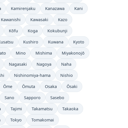
a
Kamirenjaku
Kanazawa
Kani
Kawanishi
Kawasaki
Kazo
Kōfu
Koga
Kokubunji
Kusatsu
Kushiro
Kuwana
Kyoto
ato
Mino
Mishima
Miyakonojō
Nagasaki
Nagoya
Naha
shi
Nishinomiya-hama
Nishio
Ōme
Ōmuta
Osaka
Ōsaki
Sano
Sapporo
Sasebo
a
Tajimi
Takamatsu
Takaoka
a
Tokyo
Tomakomai