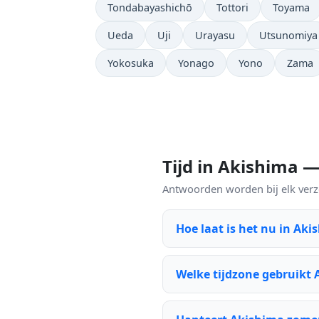
Tondabayashichō
Tottori
Toyama
Ueda
Uji
Urayasu
Utsunomiya
Yokosuka
Yonago
Yono
Zama
Tijd in Akishima 
Antwoorden worden bij elk verzo
Hoe laat is het nu in Aki
Welke tijdzone gebruikt