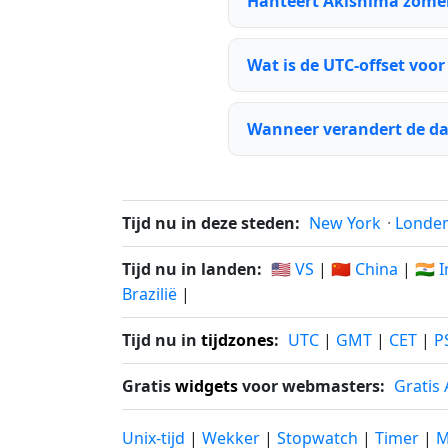
Hanteert Akishima zomer
Wat is de UTC-offset voo
Wanneer verandert de da
Tijd nu in deze steden:
New York
·
Londe
Tijd nu in landen:
🇺🇸 VS
|
🇨🇳 China
|
🇮🇳 
Brazilië
|
Tijd nu in
tijdzones
:
UTC
|
GMT
|
CET
|
P
Gratis
widgets
voor webmasters:
Gratis
Unix-tijd
|
Wekker
|
Stopwatch
|
Timer
|
M