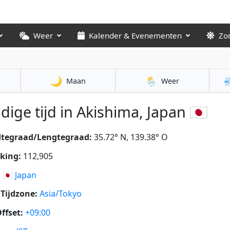
Weer
Kalender & Evenementen
Zo
🌙
🌦️

Maan
Weer
dige tijd in Akishima, Japan 🇯🇵
dtegraad/Lengtegraad:
35.72° N, 139.38° O
king:
112,905
:
🇯🇵
Japan
Tijdzone:
Asia/Tokyo
ffset:
+09:00