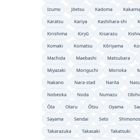
Izumo
Jōetsu
Kadoma
Kakami
Karatsu
Kariya
Kashihara-shi
K
Kirishima
Kiryū
Kisarazu
Kish
Komaki
Komatsu
Kōriyama
Ko
Machida
Maebashi
Matsubara
Miyazaki
Moriguchi
Morioka
M
Nakano
Nara-stad
Narita
Nasu
Nobeoka
Noda
Numazu
Obihi
Ōta
Otaru
Ōtsu
Oyama
Sa
Sayama
Sendai
Seto
Shimonos
Takarazuka
Takasaki
Takatsuki