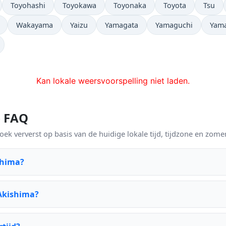
Toyohashi
Toyokawa
Toyonaka
Toyota
Tsu
Wakayama
Yaizu
Yamagata
Yamaguchi
Yam
Kan lokale weersvoorspelling niet laden.
— FAQ
ek ververst op basis van de huidige lokale tijd, tijdzone en zomer
shima?
 Akishima?