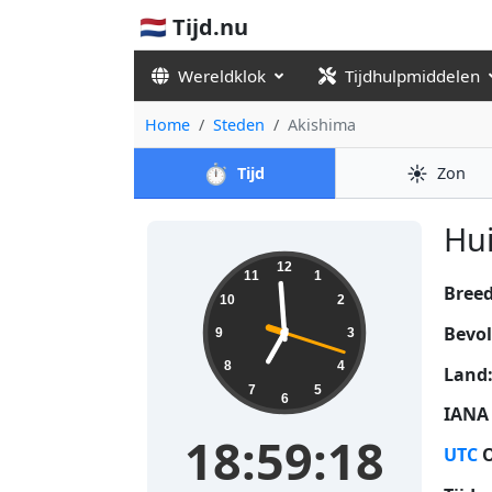
🇳🇱 Tijd.nu
Wereldklok
Tijdhulpmiddelen
Home
Steden
Akishima
⏱️
☀️
Tijd
Zon
Hui
18:59:18
12
11
1
Bree
10
2
Bevol
9
3
8
4
Land
7
5
6
IANA 
18:59:18
UTC
O