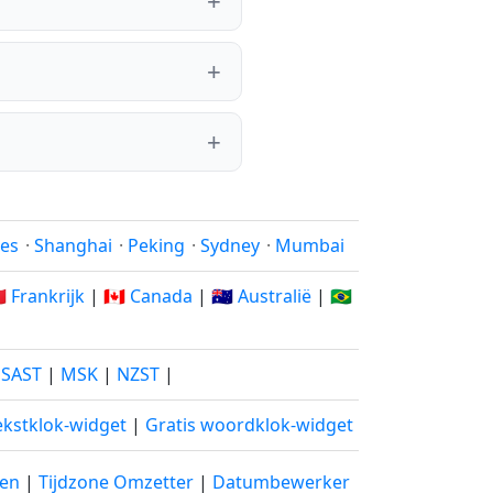
les
·
Shanghai
·
Peking
·
Sydney
·
Mumbai
🇷 Frankrijk
|
🇨🇦 Canada
|
🇦🇺 Australië
|
🇧🇷
|
SAST
|
MSK
|
NZST
|
ekstklok-widget
|
Gratis woordklok-widget
len
|
Tijdzone Omzetter
|
Datumbewerker