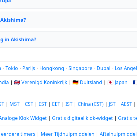
tijd?
r Akishima?
g in Akishima?
n
·
Tokio
·
Parijs
·
Hongkong
·
Singapore
·
Dubai
·
Los Ange
India
|
🇬🇧 Verenigd Koninkrijk
|
🇩🇪 Duitsland
|
🇯🇵 Japan
|
🇫
ST
|
MST
|
CST
|
EST
|
EET
|
IST
|
China (CST)
|
JST
|
AEST
 Analoge Klok Widget
|
Gratis digitaal klok-widget
|
Gratis t
eerdere timers
|
Meer Tijdhulpmiddelen
|
Aftelhulpmidde