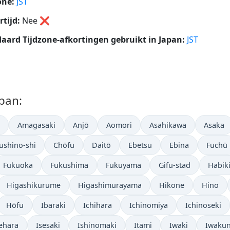
one:
JST
tijd:
Nee
❌
aard Tijdzone-afkortingen gebruikt in Japan:
JST
apan:
Amagasaki
Anjō
Aomori
Asahikawa
Asaka
ushino-shi
Chōfu
Daitō
Ebetsu
Ebina
Fuchū
Fukuoka
Fukushima
Fukuyama
Gifu-stad
Habik
Higashikurume
Higashimurayama
Hikone
Hino
Hōfu
Ibaraki
Ichihara
Ichinomiya
Ichinoseki
ehara
Isesaki
Ishinomaki
Itami
Iwaki
Iwakun