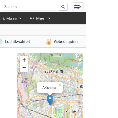
🇳🇱
▾
n & Maan
Meer

🕌
Luchtkwaliteit
Gebedstijden
+
−
×
Akishima