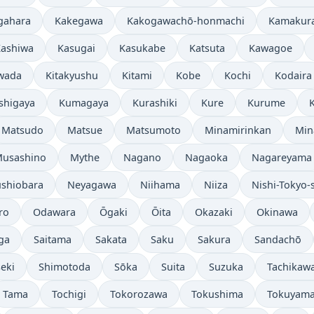
gahara
Kakegawa
Kakogawachō-honmachi
Kamakur
ashiwa
Kasugai
Kasukabe
Katsuta
Kawagoe
iwada
Kitakyushu
Kitami
Kobe
Kochi
Kodaira
shigaya
Kumagaya
Kurashiki
Kure
Kurume
Matsudo
Matsue
Matsumoto
Minamirinkan
Min
usashino
Mythe
Nagano
Nagaoka
Nagareyama
shiobara
Neyagawa
Niihama
Niiza
Nishi-Tokyo-
ro
Odawara
Ōgaki
Ōita
Okazaki
Okinawa
ga
Saitama
Sakata
Saku
Sakura
Sandachō
eki
Shimotoda
Sōka
Suita
Suzuka
Tachikaw
Tama
Tochigi
Tokorozawa
Tokushima
Tokuyam