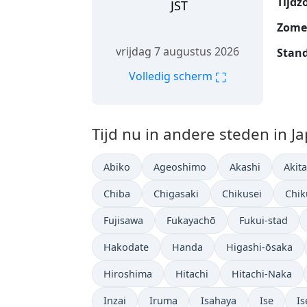
Tijdz
JST
Zomer
vrijdag 7 augustus 2026
Stand
⛶
Volledig scherm
Tijd nu in andere steden in J
Abiko
Ageoshimo
Akashi
Akita
Chiba
Chigasaki
Chikusei
Chik
Fujisawa
Fukayachō
Fukui-stad
Hakodate
Handa
Higashi-ōsaka
Hiroshima
Hitachi
Hitachi-Naka
Inzai
Iruma
Isahaya
Ise
Is