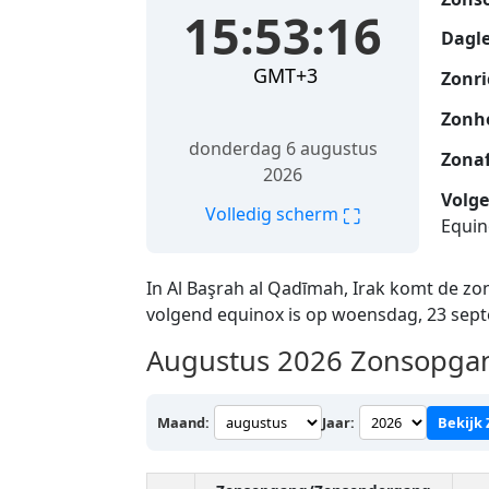
15:53:17
Dagle
GMT+3
Zonri
Zonh
donderdag 6 augustus
Zona
2026
Volge
⛶
Volledig scherm
Equin
In Al Başrah al Qadīmah, Irak komt de z
volgend equinox is op woensdag, 23 sep
Augustus 2026
Zonsopgang
Maand:
Jaar:
Bekijk