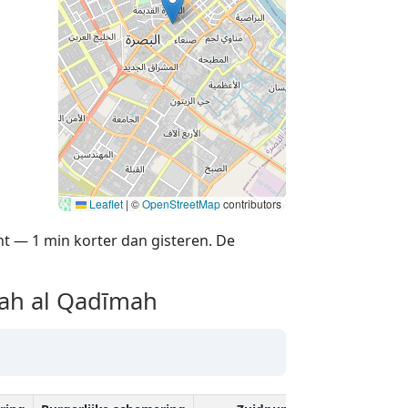
Leaflet
|
©
OpenStreetMap
contributors
ht — 1 min korter dan gisteren. De
rah al Qadīmah