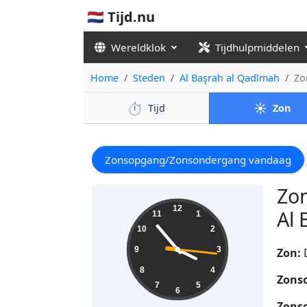
🇳🇱 Tijd.nu
Wereldklok
Tijdhulpmiddelen
Home
Steden
Al Başrah al Qadīmah
Zo
⏱️
☀️
Tijd
Zon
Zonsopgang/Zonsondergang vandaag
Zo
15:53:17
12
Al 
11
1
10
2
9
3
Zon:
8
4
Zons
7
5
6
Zons