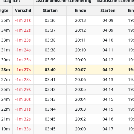
Daglicht
Astronomische schemering
Nautische scheme
ngte
Verschil
Starten
Einde
Starten
Ei
 35m
-1m 21s
03:36
20:13
04:09
19
 34m
-1m 22s
03:37
20:12
04:09
19
 33m
-1m 23s
03:38
20:11
04:10
19
 31m
-1m 24s
03:38
20:10
04:11
19
 30m
-1m 25s
03:39
20:09
04:12
19
 28m
-1m 27s
03:40
20:07
04:12
19
 27m
-1m 28s
03:41
20:06
04:13
19
 25m
-1m 29s
03:42
20:05
04:14
19
 24m
-1m 30s
03:43
20:04
04:15
19
 22m
-1m 31s
03:44
20:03
04:15
19
 21m
-1m 32s
03:45
20:02
04:16
19
 19m
-1m 33s
03:45
20:00
04:17
19