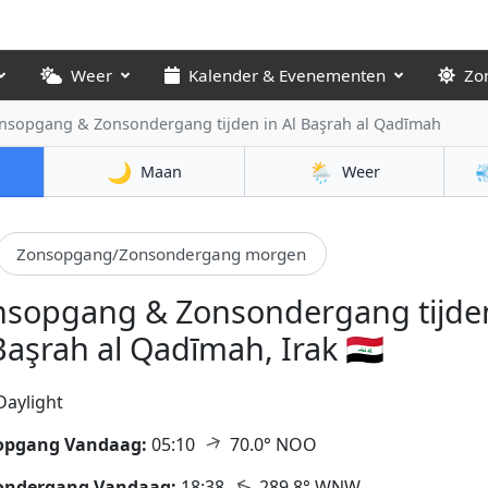
Weer
Kalender & Evenementen
Zo
nsopgang & Zonsondergang tijden
in Al Başrah al Qadīmah
🌙
🌦️

Maan
Weer
Zonsopgang/Zonsondergang morgen
nsopgang & Zonsondergang tijden
Başrah al Qadīmah, Irak 🇮🇶
Daylight
↑
opgang Vandaag:
05:10
70.0° NOO
↑
ondergang Vandaag:
18:38
289.8° WNW