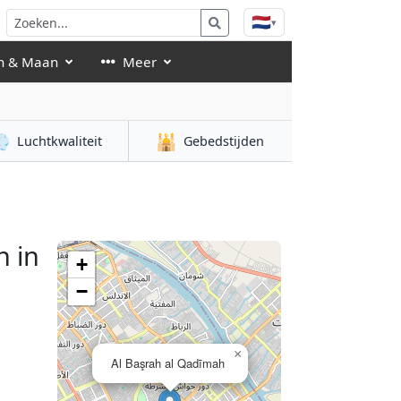
🇳🇱
▾
n & Maan
Meer

🕌
Luchtkwaliteit
Gebedstijden
 in
+
−
×
Al Başrah al Qadīmah