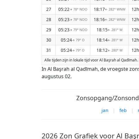
27
05:22
18:17
12h
78° NOO
282° WNW
↑
↑
28
05:23
18:16
12h
78° NOO
282° WNW
↑
↑
29
05:23
18:15
12h
79° NOO
281° W
↑
↑
30
05:24
18:14
12h
79° O
281° W
↑
↑
31
05:24
18:12
12h
79° O
280° W
↑
↑
Alle tijden zijn in lokale tijd voor Al Başrah al Qadīm
In Al Başrah al Qadīmah, de vroegste zo
augustus 02.
Zonsopgang/Zonsonder
jan
|
feb
|
2026 Zon Grafiek voor Al Baş