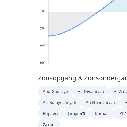
Zonsopgang & Zonsondergang 
Abū Ghurayb
Ad Dīwānīyah
Al ‘Am
Als Sulaymānīyah
An Nu‘mānīyah
Hajiawa
Jamjamāl
Karbala
Khā
Zakho