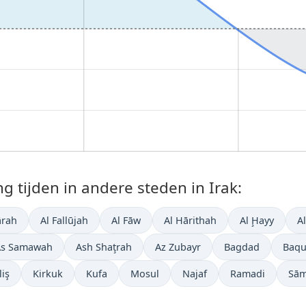
tijden in andere steden in Irak:
ārah
Al Fallūjah
Al Fāw
Al Hārithah
Al Ḩayy
Al
As Samawah
Ash Shaţrah
Az Zubayr
Bagdad
Baq
liş
Kirkuk
Kufa
Mosul
Najaf
Ramadi
Sām