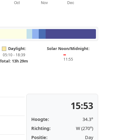
Daylight:
Solar Noon/Midnight:
05:10 - 18:39
━
11:55
Total: 13h 29m
15:53
Hoogte:
34.3°
Richting:
W (270°)
Positie:
Day