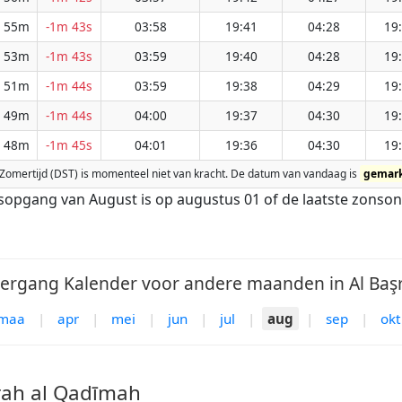
 55m
-1m 43s
03:58
19:41
04:28
19
 53m
-1m 43s
03:59
19:40
04:28
19
 51m
-1m 44s
03:59
19:38
04:29
19
 49m
-1m 44s
04:00
19:37
04:30
19
 48m
-1m 45s
04:01
19:36
04:30
19
ah. Zomertijd (DST) is momenteel niet van kracht. De datum van vandaag is
gemar
nsopgang van August is op augustus 01 of de laatste zonso
gang Kalender voor andere maanden in Al Başr
maa
|
apr
|
mei
|
jun
|
jul
|
aug
|
sep
|
okt
rah al Qadīmah