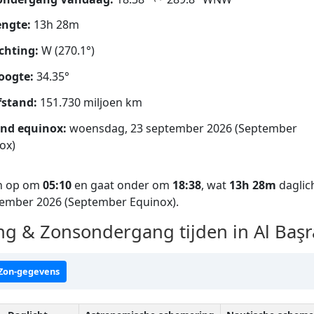
ngte:
13h 28m
chting:
W (270.1°)
oogte:
34.35°
fstand:
151.730 miljoen km
nd equinox:
woensdag, 23 september 2026 (September
ox)
on op om
05:10
en gaat onder om
18:38
, wat
13h 28m
daglic
tember 2026 (September Equinox).
 & Zonsondergang tijden in Al Baş
 Zon-gegevens