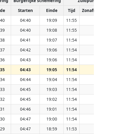
ring
Burgerlijke schemering
Zuidpunt van de zon
nde
Starten
Einde
Tijd
Zonafstand (Miljoen km)
:40
04:40
19:09
11:55
151.83
:39
04:40
19:08
11:55
151.80
:38
04:41
19:07
11:54
151.78
:37
04:42
19:06
11:54
151.76
:36
04:43
19:06
11:54
151.74
:35
04:43
19:05
11:54
151.73
:34
04:44
19:04
11:54
151.71
:33
04:45
19:03
11:54
151.69
:32
04:45
19:02
11:54
151.66
:31
04:46
19:01
11:54
151.64
:30
04:47
19:00
11:54
151.62
:29
04:47
18:59
11:53
151.59