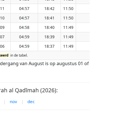
:11
04:57
18:42
11:50
151.15
:10
04:57
18:41
11:50
151.12
:09
04:58
18:40
11:49
151.08
:07
04:59
18:39
11:49
151.05
:06
04:59
18:37
11:49
151.01
keerd
in de tabel.
ndergang van August is op augustus 01 of
ah al Qadīmah (2026):
|
nov
|
dec