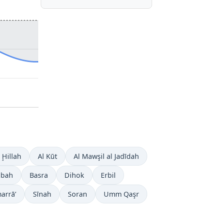
 Ḩillah
Al Kūt
Al Mawşil al Jadīdah
ubah
Basra
Dihok
Erbil
arrā’
Sīnah
Soran
Umm Qaşr