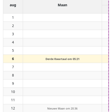
aug
Maan
1
2
3
4
5
6
Derde Kwartaal om 05:21
7
8
9
10
11
12
Nieuwe Maan om 20:36