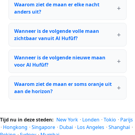
Waarom ziet de maan er elke nacht
anders uit?
Wanneer is de volgende volle maan
zichtbaar vanuit Al Hufūf?
Wanneer is de volgende nieuwe maan
voor Al Hufūf?
Waarom ziet de maan er soms oranje uit
aan de horizon?
Tijd nu in deze steden:
New York
·
Londen
·
Tokio
·
Parijs
·
Hongkong
·
Singapore
·
Dubai
·
Los Angeles
·
Shanghai
·
Peking
·
Sydney
·
Mumbai