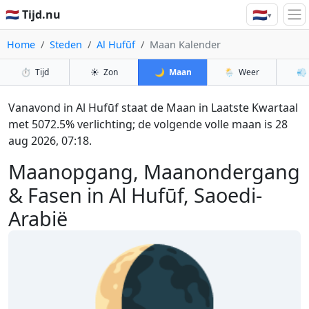
🇳🇱
🇳🇱 Tijd.nu
▾
Home
Steden
Al Hufūf
Maan Kalender
⏱️
Tijd
☀️
Zon
🌙
Maan
🌦️
Weer
💨
Vanavond in Al Hufūf staat de Maan in Laatste Kwartaal
met 5072.5% verlichting; de volgende volle maan is 28
aug 2026, 07:18.
Maanopgang, Maanondergang
& Fasen in Al Hufūf, Saoedi-
Arabië
🌘