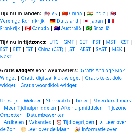
Tijd nu in landen:
🇺🇸 VS
|
🇨🇳 China
|
🇮🇳 India
|
🇬🇧
Verenigd Koninkrijk
|
🇩🇪 Duitsland
|
🇯🇵 Japan
|
🇫🇷
Frankrijk
|
🇨🇦 Canada
|
🇦🇺 Australië
|
🇧🇷 Brazilië
|
Tijd nu in
tijdzones
:
UTC
|
GMT
|
CET
|
PST
|
MST
|
CST
|
EST
|
EET
|
IST
|
China (CST)
|
JST
|
AEST
|
SAST
|
MSK
|
NZST
|
Gratis
widgets
voor webmasters:
Gratis Analoge Klok
Widget
|
Gratis digitaal klok-widget
|
Gratis tekstklok-
widget
|
Gratis woordklok-widget
Unix-tijd
|
Wekker
|
Stopwatch
|
Timer
|
Meerdere timers
|
Meer Tijdhulpmiddelen
|
Aftelhulpmiddelen
|
Tijdzone
Omzetter
|
Datumbewerker
|
Artikelen
|
Vakanties
|
⏰ Tijd begrijpen
|
☀️ Leer over
de Zon
|
🌕 Leer over de Maan
|
🎉 Informatie over