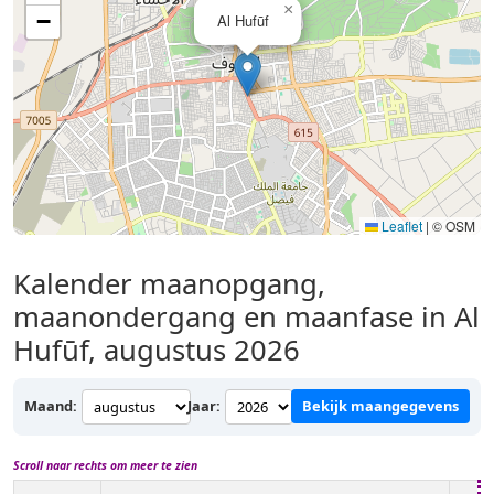
×
−
Al Hufūf
Leaflet
|
© OSM
Kalender maanopgang,
maanondergang en maanfase in Al
Hufūf, augustus 2026
Maand:
Jaar:
Bekijk maangegevens
Scroll naar rechts om meer te zien