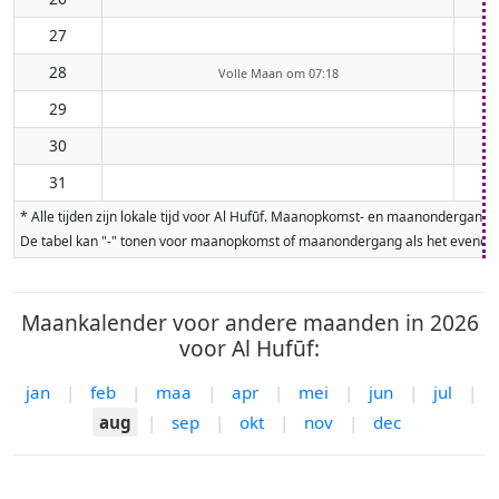
27
28
Volle Maan om 07:18
29
30
31
* Alle tijden zijn lokale tijd voor Al Hufūf. Maanopkomst- en maanondergan
De tabel kan "-" tonen voor maanopkomst of maanondergang als het evenement
Maankalender voor andere maanden in 2026
voor Al Hufūf:
jan
|
feb
|
maa
|
apr
|
mei
|
jun
|
jul
|
aug
|
sep
|
okt
|
nov
|
dec