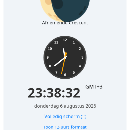
Afnemende Crescent
23:38:33
12
11
1
10
2
9
3
8
4
7
5
6
GMT+3
23:38:33
donderdag 6 augustus 2026
⛶
Volledig scherm
Toon 12-uurs formaat