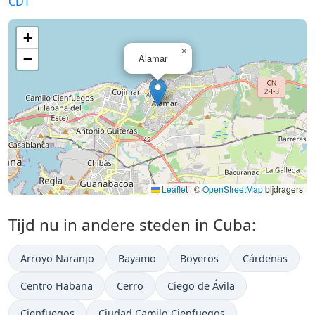
CDT
+
×
−
Alamar
Leaflet
|
©
OpenStreetMap
bijdragers
Tijd nu in andere steden in Cuba:
Arroyo Naranjo
Bayamo
Boyeros
Cárdenas
Centro Habana
Cerro
Ciego de Ávila
Cienfuegos
Ciudad Camilo Cienfuegos