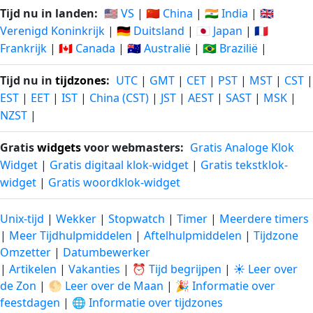
Tijd nu in landen:
🇺🇸 VS
|
🇨🇳 China
|
🇮🇳 India
|
🇬🇧
Verenigd Koninkrijk
|
🇩🇪 Duitsland
|
🇯🇵 Japan
|
🇫🇷
Frankrijk
|
🇨🇦 Canada
|
🇦🇺 Australië
|
🇧🇷 Brazilië
|
Tijd nu in
tijdzones
:
UTC
|
GMT
|
CET
|
PST
|
MST
|
CST
|
EST
|
EET
|
IST
|
China (CST)
|
JST
|
AEST
|
SAST
|
MSK
|
NZST
|
Gratis
widgets
voor webmasters:
Gratis Analoge Klok
Widget
|
Gratis digitaal klok-widget
|
Gratis tekstklok-
widget
|
Gratis woordklok-widget
Unix-tijd
|
Wekker
|
Stopwatch
|
Timer
|
Meerdere timers
|
Meer Tijdhulpmiddelen
|
Aftelhulpmiddelen
|
Tijdzone
Omzetter
|
Datumbewerker
|
Artikelen
|
Vakanties
|
⏰ Tijd begrijpen
|
☀️ Leer over
de Zon
|
🌕 Leer over de Maan
|
🎉 Informatie over
feestdagen
|
🌐 Informatie over tijdzones