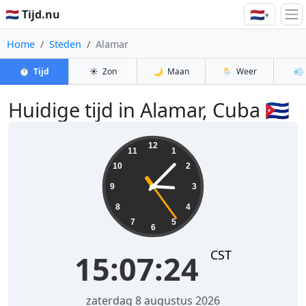
🇳🇱
🇳🇱 Tijd.nu
▾
Home
Steden
Alamar
⏱️
Tijd
☀️
Zon
🌙
Maan
🌦️
Weer
💨
Huidige tijd in Alamar, Cuba 🇨🇺
15:07:24
12
11
1
10
2
9
3
8
4
7
5
6
CST
15:07:24
zaterdag 8 augustus 2026