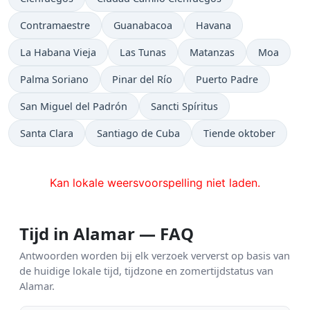
Contramaestre
Guanabacoa
Havana
La Habana Vieja
Las Tunas
Matanzas
Moa
Palma Soriano
Pinar del Río
Puerto Padre
San Miguel del Padrón
Sancti Spíritus
Santa Clara
Santiago de Cuba
Tiende oktober
Kan lokale weersvoorspelling niet laden.
Tijd in Alamar — FAQ
Antwoorden worden bij elk verzoek ververst op basis van
de huidige lokale tijd, tijdzone en zomertijdstatus van
Alamar.