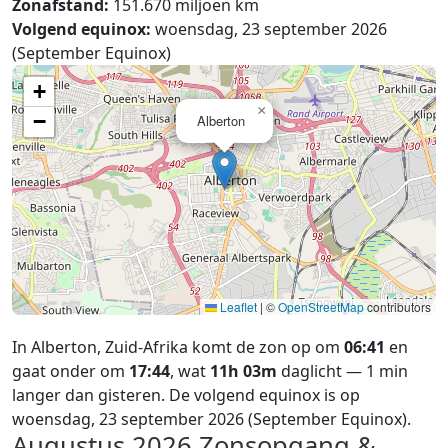
Zonafstand:
151.670 miljoen km
Volgend equinox:
woensdag, 23 september 2026
(September Equinox)
+
×
−
Alberton
Leaflet
|
©
OpenStreetMap
contributors
In Alberton, Zuid-Afrika komt de zon op om
06:41
en
gaat onder om
17:44
, wat
11h 03m
daglicht — 1 min
langer dan gisteren. De volgend equinox is op
woensdag, 23 september 2026 (September Equinox).
Augustus 2026
Zonsopgang &