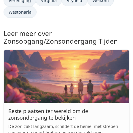
Vereniging
Virginia
Vryheid
Welkom
Westonaria
Leer meer over
Zonsopgang/Zonsondergang Tijden
Beste plaatsen ter wereld om de
zonsondergang te bekijken
De zon zakt langzaam, schildert de hemel met strepen
van vuur en goud. Het is een van die zeldzame