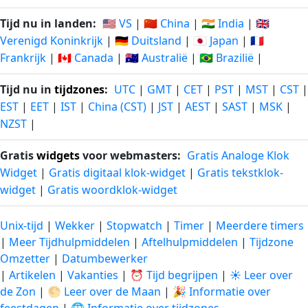
Tijd nu in landen:
🇺🇸 VS
|
🇨🇳 China
|
🇮🇳 India
|
🇬🇧
Verenigd Koninkrijk
|
🇩🇪 Duitsland
|
🇯🇵 Japan
|
🇫🇷
Frankrijk
|
🇨🇦 Canada
|
🇦🇺 Australië
|
🇧🇷 Brazilië
|
Tijd nu in
tijdzones
:
UTC
|
GMT
|
CET
|
PST
|
MST
|
CST
|
EST
|
EET
|
IST
|
China (CST)
|
JST
|
AEST
|
SAST
|
MSK
|
NZST
|
Gratis
widgets
voor webmasters:
Gratis Analoge Klok
Widget
|
Gratis digitaal klok-widget
|
Gratis tekstklok-
widget
|
Gratis woordklok-widget
Unix-tijd
|
Wekker
|
Stopwatch
|
Timer
|
Meerdere timers
|
Meer Tijdhulpmiddelen
|
Aftelhulpmiddelen
|
Tijdzone
Omzetter
|
Datumbewerker
|
Artikelen
|
Vakanties
|
⏰ Tijd begrijpen
|
☀️ Leer over
de Zon
|
🌕 Leer over de Maan
|
🎉 Informatie over