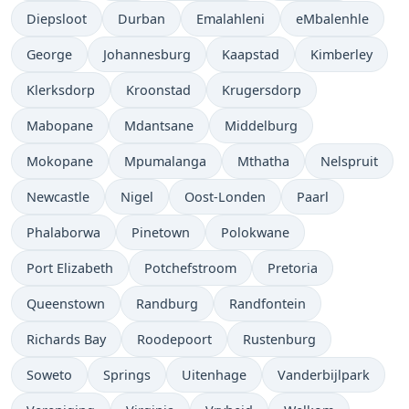
Diepsloot
Durban
Emalahleni
eMbalenhle
George
Johannesburg
Kaapstad
Kimberley
Klerksdorp
Kroonstad
Krugersdorp
Mabopane
Mdantsane
Middelburg
Mokopane
Mpumalanga
Mthatha
Nelspruit
Newcastle
Nigel
Oost-Londen
Paarl
Phalaborwa
Pinetown
Polokwane
Port Elizabeth
Potchefstroom
Pretoria
Queenstown
Randburg
Randfontein
Richards Bay
Roodepoort
Rustenburg
Soweto
Springs
Uitenhage
Vanderbijlpark