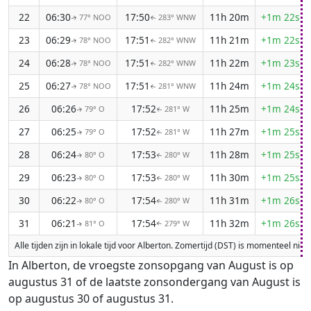
22
06:30
17:50
11h 20m
+1m 22s
77° NOO
283° WNW
↑
↑
23
06:29
17:51
11h 21m
+1m 22s
78° NOO
282° WNW
↑
↑
24
06:28
17:51
11h 22m
+1m 23s
78° NOO
282° WNW
↑
↑
25
06:27
17:51
11h 24m
+1m 24s
78° NOO
281° WNW
↑
↑
26
06:26
17:52
11h 25m
+1m 24s
79° O
281° W
↑
↑
27
06:25
17:52
11h 27m
+1m 25s
79° O
281° W
↑
↑
28
06:24
17:53
11h 28m
+1m 25s
80° O
280° W
↑
↑
29
06:23
17:53
11h 30m
+1m 25s
80° O
280° W
↑
↑
30
06:22
17:54
11h 31m
+1m 26s
80° O
280° W
↑
↑
31
06:21
17:54
11h 32m
+1m 26s
81° O
279° W
↑
↑
Alle tijden zijn in lokale tijd voor Alberton. Zomertijd (DST) is momenteel ni
In Alberton, de vroegste zonsopgang van August is op
augustus 31 of de laatste zonsondergang van August is
op augustus 30 of augustus 31.