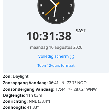
9
3
8
4
7
5
6
SAST
10:31:39
maandag 10 augustus 2026
⛶
Volledig scherm
Toon 12-uurs formaat
Zon:
Daylight
↑
Zonsopgang Vandaag:
06:41
72.7° NOO
↑
Zonsondergang Vandaag:
17:44
287.2° WNW
Daglengte:
11h 03m
Zonrichting:
NNE (33.4°)
Zonhoogte:
41.33°