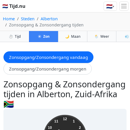
🇳🇱
🇳🇱 Tijd.nu
▾
Home
Steden
Alberton
Zonsopgang & Zonsondergang tijden
⏱️
Tijd
☀️
Zon
🌙
Maan
🌦️
Weer
💨
Zonsopgang/Zonsondergang vandaag
Zonsopgang/Zonsondergang morgen
Zonsopgang & Zonsondergang
tijden in Alberton, Zuid-Afrika
🇿🇦
10:31:39
12
11
1
10
2