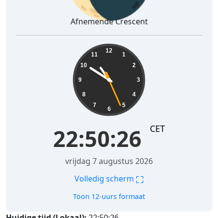
Afnemende Crescent
22:50:26
12
11
1
10
2
9
3
8
4
7
5
6
CET
22:50:26
vrijdag 7 augustus 2026
⛶
Volledig scherm
Toon 12-uurs formaat
Huidige tijd (Lokaal):
22:50:26