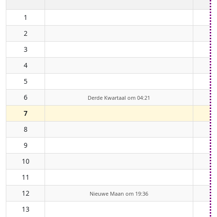
1
2
3
4
5
6
Derde Kwartaal om 04:21
7
8
9
10
11
12
Nieuwe Maan om 19:36
13