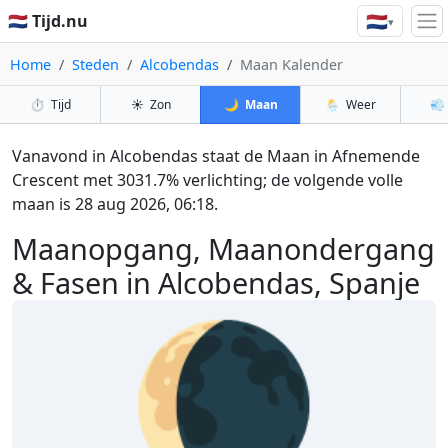
🇳🇱
🇳🇱 Tijd.nu
▾
Home
Steden
Alcobendas
Maan Kalender
⏱️
Tijd
☀️
Zon
🌙
Maan
🌦️
Weer
💨
Vanavond in Alcobendas staat de Maan in Afnemende
Crescent met 3031.7% verlichting; de volgende volle
maan is 28 aug 2026, 06:18.
Maanopgang, Maanondergang
& Fasen in Alcobendas, Spanje
🌘