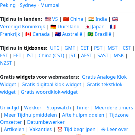
Peking
·
Sydney
·
Mumbai
Tijd nu in landen:
🇺🇸 VS
|
🇨🇳 China
|
🇮🇳 India
|
🇬🇧
Verenigd Koninkrijk
|
🇩🇪 Duitsland
|
🇯🇵 Japan
|
🇫🇷
Frankrijk
|
🇨🇦 Canada
|
🇦🇺 Australië
|
🇧🇷 Brazilië
|
Tijd nu in
tijdzones
:
UTC
|
GMT
|
CET
|
PST
|
MST
|
CST
|
EST
|
EET
|
IST
|
China (CST)
|
JST
|
AEST
|
SAST
|
MSK
|
NZST
|
Gratis
widgets
voor webmasters:
Gratis Analoge Klok
Widget
|
Gratis digitaal klok-widget
|
Gratis tekstklok-
widget
|
Gratis woordklok-widget
Unix-tijd
|
Wekker
|
Stopwatch
|
Timer
|
Meerdere timers
|
Meer Tijdhulpmiddelen
|
Aftelhulpmiddelen
|
Tijdzone
Omzetter
|
Datumbewerker
|
Artikelen
|
Vakanties
|
⏰ Tijd begrijpen
|
☀️ Leer over