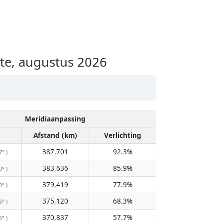
te, augustus 2026
Meridiaanpassing
Afstand (km)
Verlichting
387,701
92.3%
7° )
383,636
85.9%
9° )
379,419
77.9%
3° )
375,120
68.3%
6° )
370,837
57.7%
6° )