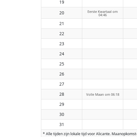
19
Eerste Kwartaal om
20
04:46
21
22
23
24
25
26
27
28
Volle Maan om 06:18
29
30
31
* Alle tijden zijn lokale tijd voor Alicante. Maanopk