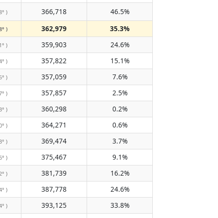
366,718
46.5%
8° )
362,979
35.3%
8° )
359,903
24.6%
1° )
357,822
15.1%
4° )
357,059
7.6%
5° )
357,857
2.5%
7° )
360,298
0.2%
3° )
364,271
0.6%
0° )
369,474
3.7%
3° )
375,467
9.1%
6° )
381,739
16.2%
2° )
387,778
24.6%
4° )
393,125
33.8%
4° )