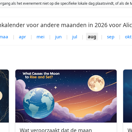
ang als het evenement niet op die specifieke lokale dag plaatsvindt, of als d
kalender voor andere maanden in 2026 voor Alic
maa
|
apr
|
mei
|
jun
|
jul
|
aug
|
sep
|
okt
Wat veroorzaakt dat de maan
W