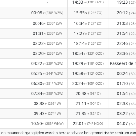
-
14:33
19:23
(120° OZO)
↑
( 27.
00:08
15:35
20:12
(238° WZW)
(124° ZO)
↑
↑
( 24.
00:46
16:34
21:03
(235° ZW)
(127° ZO)
↑
↑
( 23.
01:31
17:27
21:54
(233° ZW)
(127° ZO)
↑
↑
( 22.
02:22
18:14
22:46
(233° ZW)
(126° ZO)
↑
↑
( 24.
03:20
18:54
23:36
(235° ZW)
(123° OZO)
↑
↑
( 26.
04:22
19:29
(239° WZW)
(118° OZO)
↑
↑
05:25
19:58
00:24
(244° WZW)
(112° OZO)
( 30.
↑
↑
06:30
20:24
01:10
(251° WZW)
(105° OZO)
( 35.
↑
↑
07:34
20:48
01:54
(258° WZW)
(98° O)
( 40.
↑
↑
08:38
21:11
02:38
(266° W)
(90° O)
( 46.
↑
↑
09:43
21:35
03:22
(274° W)
(82° O)
( 53.
↑
↑
10:50
22:01
04:07
(283° WNW)
(74° NOO)
( 59.
↑
↑
omst- en maanondergangtijden worden berekend voor het geometrische centrum van