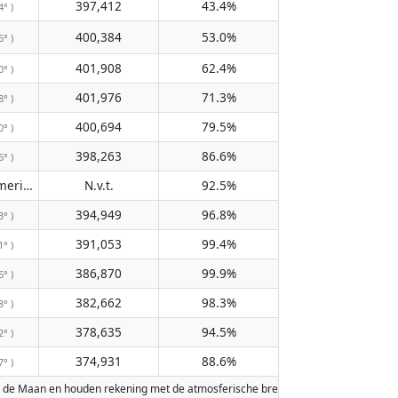
397,412
43.4%
4° )
400,384
53.0%
6° )
401,908
62.4%
0° )
401,976
71.3%
8° )
400,694
79.5%
0° )
398,263
86.6%
6° )
Passeert de meridiaan niet
N.v.t.
92.5%
( N.v.t. )
394,949
96.8%
3° )
391,053
99.4%
1° )
386,870
99.9%
6° )
382,662
98.3%
8° )
378,635
94.5%
2° )
374,931
88.6%
7° )
 de Maan en houden rekening met de atmosferische breking van de Aarde. Data z