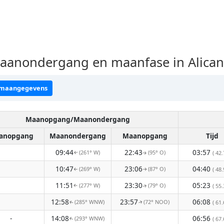
anondergang en maanfase in Alican
 maangegevens
Maanopgang/Maanondergang
anopgang
Maanondergang
Maanopgang
Tijd
09:44
22:43
03:57
(261° W)
(95° O)
( 42.
↑
↑
10:47
23:06
04:40
(269° W)
(87° O)
( 48.
↑
↑
11:51
23:30
05:23
(277° W)
(79° O)
( 55.
↑
↑
12:58
23:57
06:08
(285° WNW)
(72° NOO)
( 61.
↑
↑
-
14:08
06:56
(293° WNW)
( 67.
↑