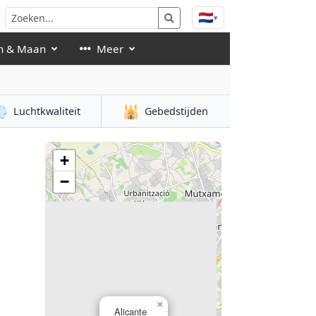
🇳🇱
▾
n & Maan
Meer

🕌
Luchtkwaliteit
Gebedstijden
+
−
×
Alicante