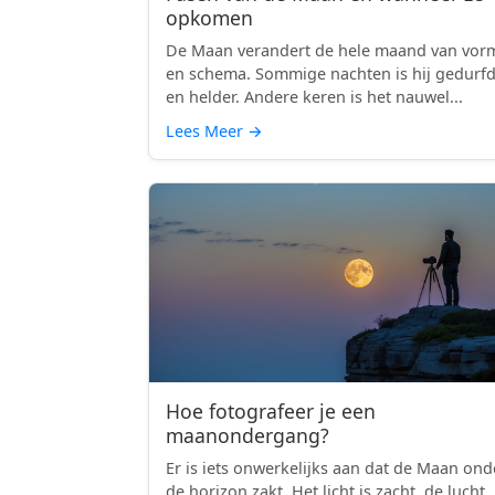
opkomen
De Maan verandert de hele maand van vor
en schema. Sommige nachten is hij gedurf
en helder. Andere keren is het nauwel...
Lees Meer
→
Hoe fotografeer je een
maanondergang?
Er is iets onwerkelijks aan dat de Maan ond
de horizon zakt. Het licht is zacht, de lucht