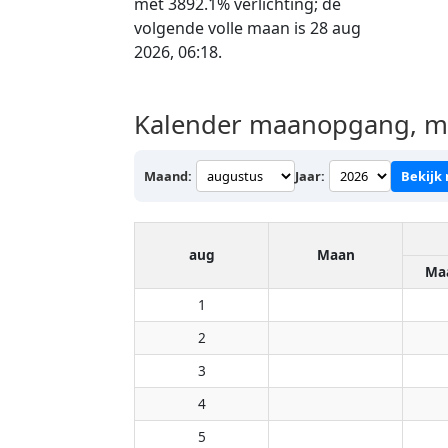
met 3892.1% verlichting; de
volgende volle maan is 28 aug
2026, 06:18.
Kalender maanopgang, ma
Maand:
Jaar:
Bekijk
aug
Maan
Ma
1
2
3
4
5