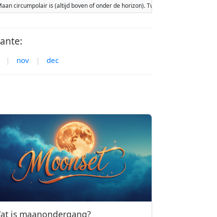
e Maan circumpolair is (altijd boven of onder de horizon). Twee maanopkomsten
ante:
|
nov
|
dec
at is maanondergang?