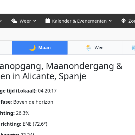
Weer
Kalender & Evenementen
Zo
🌙
🌦️

Maan
Weer
anopgang, Maanondergang &
en in Alicante, Spanje
ge tijd (Lokaal):
04:20:19
fase:
Boven de horizon
chting:
26.3%
richting:
ENE (72.6°)