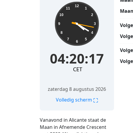
Maan
04:20:19
12
11
1
Maan
10
2
9
3
Volg
8
4
Volg
7
5
6
Volg
04:20:19
Volge
CET
zaterdag 8 augustus 2026
⛶
Volledig scherm
Vanavond in Alicante staat de
Maan in Afnemende Crescent