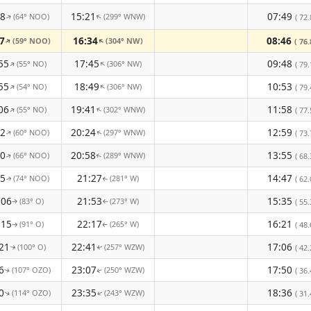
28
15:21
07:49
(64° NOO)
(299° WNW)
↑
( 72.
↑
7
16:34
08:46
(59° NOO)
(304° NW)
↑
↑
( 76.
55
17:45
09:48
(55° NO)
(306° NW)
↑
↑
( 79.
55
18:49
10:53
(54° NO)
(306° NW)
↑
↑
( 79.
06
19:41
11:58
(55° NO)
(302° WNW)
↑
↑
( 77.
22
20:24
12:59
(60° NOO)
(297° WNW)
↑
( 73.
↑
40
20:58
13:55
(66° NOO)
(289° WNW)
( 68.
↑
↑
55
21:27
14:47
(74° NOO)
(281° W)
( 62.
↑
↑
:06
21:53
15:35
(83° O)
(273° W)
( 55.
↑
↑
:15
22:17
16:21
(91° O)
(265° W)
( 48.
↑
↑
21
22:41
17:06
(100° O)
(257° WZW)
( 42.
↑
↑
6
23:07
17:50
(107° OZO)
(250° WZW)
( 36.
↑
↑
0
23:35
18:36
(114° OZO)
(243° WZW)
( 31.
↑
↑