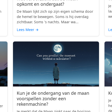
opkomt en ondergaat?
Je
la
m
De Maan lijkt zich op zijn eigen schema door
we
d
de hemel te bewegen. Soms is hij overdag
zichtbaar. Soms 's nachts. Maar wa...
Lees Meer
→
L
Kun je de ondergang van de maan
K
voorspellen zonder een
Je
rekenmachine?
h
er
de
Je merkt dat de Maan zinkt naar de horizon