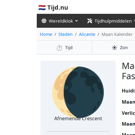
🇳🇱 Tijd.nu
Wereldklok
Tijdhulpmiddelen
Home
Steden
Alicante
Maan Kalender
⏱️
☀️
Tijd
Zon
🌘
Ma
Fas
Huidi
Maan
Verli
Afnemende Crescent
Maan