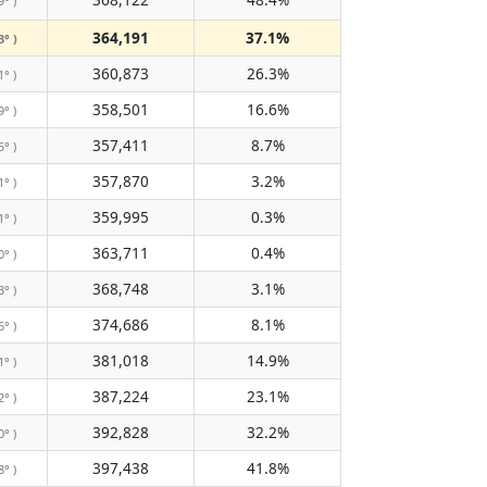
9° )
364,191
37.1%
3° )
360,873
26.3%
1° )
358,501
16.6%
9° )
357,411
8.7%
5° )
357,870
3.2%
1° )
359,995
0.3%
1° )
363,711
0.4%
0° )
368,748
3.1%
3° )
374,686
8.1%
6° )
381,018
14.9%
1° )
387,224
23.1%
2° )
392,828
32.2%
0° )
397,438
41.8%
8° )