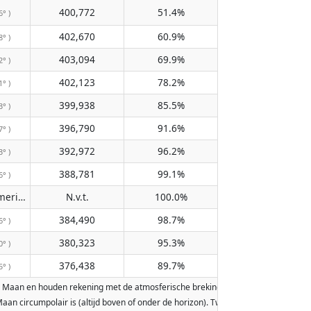
400,772
51.4%
6° )
402,670
60.9%
8° )
403,094
69.9%
2° )
402,123
78.2%
1° )
399,938
85.5%
3° )
396,790
91.6%
7° )
392,972
96.2%
3° )
388,781
99.1%
6° )
Passeert de meridiaan niet
N.v.t.
100.0%
( N.v.t. )
384,490
98.7%
6° )
380,323
95.3%
0° )
376,438
89.7%
5° )
 Maan en houden rekening met de atmosferische breking van de Aarde. Data zijn
e Maan circumpolair is (altijd boven of onder de horizon). Twee maanopkomsten