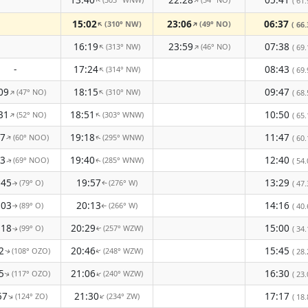
↑
↑
( 61.
15:02
23:06
06:37
(310° NW)
(49° NO)
↑
↑
( 66.
16:19
23:59
07:38
(313° NW)
(46° NO)
↑
↑
( 69.
-
17:24
08:43
(314° NW)
↑
( 69.
09
18:15
09:47
(47° NO)
(310° NW)
↑
↑
( 68.
31
18:51
10:50
(52° NO)
(303° WNW)
↑
↑
( 65.
57
19:18
11:47
(60° NOO)
(295° WNW)
↑
( 60.
↑
23
19:40
12:40
(69° NOO)
(285° WNW)
( 54.
↑
↑
:45
19:57
13:29
(79° O)
(276° W)
( 47.
↑
↑
:03
20:13
14:16
(89° O)
(266° W)
( 40.
↑
↑
:18
20:29
15:00
(99° O)
(257° WZW)
( 34.
↑
↑
2
20:46
15:45
(108° OZO)
(248° WZW)
( 28.
↑
↑
5
21:06
16:30
(117° OZO)
(240° WZW)
↑
( 23.
↑
57
21:30
17:17
(124° ZO)
(234° ZW)
↑
↑
( 18.