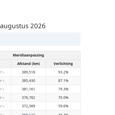
 augustus 2026
Meridiaanpassing
Afstand (km)
Verlichting
389,518
93.2%
7° )
385,430
87.1%
8° )
381,161
79.3%
1° )
376,782
70.0%
4° )
372,389
59.6%
5° )
368,122
48.4%