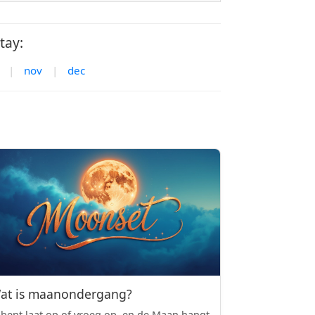
tay:
|
nov
|
dec
at is maanondergang?
 bent laat op of vroeg op, en de Maan hangt