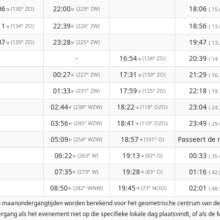
06
22:00
18:06
(130° ZO)
(229° ZW)
↑
↑
( 15.
11
22:39
18:56
(134° ZO)
(226° ZW)
↑
↑
( 13.
07
23:28
19:47
(135° ZO)
(225° ZW)
↑
↑
( 13.
-
16:54
20:39
(134° ZO)
↑
( 14.
00:27
17:31
21:29
(227° ZW)
(130° ZO)
↑
↑
( 16.
01:33
17:59
22:18
(231° ZW)
(125° ZO)
↑
↑
( 19.
02:44
18:22
23:04
(238° WZW)
(118° OZO)
↑
↑
( 24.
03:56
18:41
23:49
(245° WZW)
(110° OZO)
( 29.
↑
↑
05:09
18:57
(254° WZW)
(101° O)
↑
↑
06:22
19:13
00:33
(263° W)
(92° O)
( 35.
↑
↑
07:35
19:28
01:16
(273° W)
(83° O)
( 42.
↑
↑
08:50
19:45
02:01
(282° WNW)
(73° NOO)
( 48.
↑
↑
t- en maanondergangtijden worden berekend voor het geometrische centrum van de
ang als het evenement niet op die specifieke lokale dag plaatsvindt, of als d