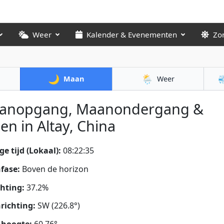
Weer
Kalender & Evenementen
Zo
🌙
🌦️

Maan
Weer
anopgang, Maanondergang &
en in Altay, China
ge tijd (Lokaal):
08:22:36
fase:
Boven de horizon
chting:
37.2%
richting:
SW (226.8°)