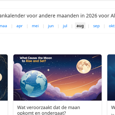
nkalender voor andere maanden in 2026 voor Al
maa
|
apr
|
mei
|
jun
|
jul
|
aug
|
sep
|
okt
Wat veroorzaakt dat de maan
W
opkomt en ondergaat?
Je