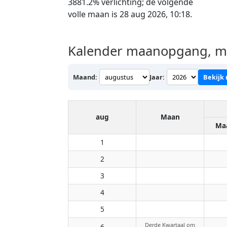
3881.2% verlichting; de volgende
volle maan is 28 aug 2026, 10:18.
Kalender maanopgang, ma
Maand:
Jaar:
Bekijk
aug
Maan
Ma
1
2
3
4
5
Derde Kwartaal om
6