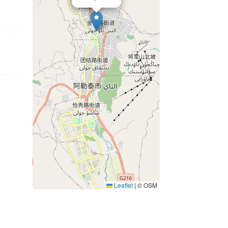
Leaflet
|
© OSM