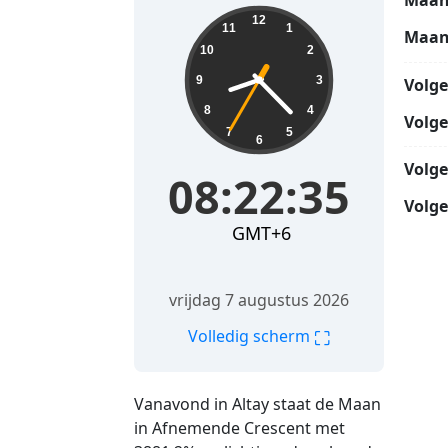
Maan
08:22:36
12
11
1
Maan
10
2
9
3
Volg
8
4
Volg
7
5
6
Volg
08:22:36
Volge
GMT+6
vrijdag 7 augustus 2026
⛶
Volledig scherm
Vanavond in Altay staat de Maan
in Afnemende Crescent met