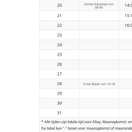
Eerste Kwartaal om
20
14:
08:46
21
15:
22
16:
23
24
25
26
27
28
Volle Maan om 10:18
29
30
31
* Alle tijden zijn lokale tijd voor Altay. Maanopkoms
De tabel kan "-" tonen voor maanopkomst of maanonderg