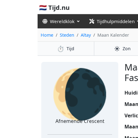
🇳🇱 Tijd.nu
Wereldklok
Tijdhulpmiddelen
Home
Steden
Altay
Maan Kalender
⏱️
☀️
Tijd
Zon
🌘
Ma
Fas
Huidi
Maan
Verli
Afnemende Crescent
Maan