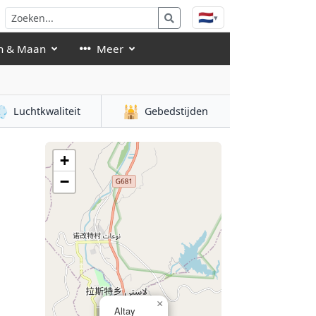
🇳🇱
▾
n & Maan
Meer

🕌
Luchtkwaliteit
Gebedstijden
+
−
×
Altay