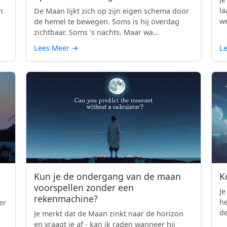
la
m
De Maan lijkt zich op zijn eigen schema door
we
d
de hemel te bewegen. Soms is hij overdag
zichtbaar. Soms 's nachts. Maar wa...
Lees Meer
→
L
Kun je de ondergang van de maan
K
voorspellen zonder een
Je
rekenmachine?
h
er
de
Je merkt dat de Maan zinkt naar de horizon
en vraagt je af - kan ik raden wanneer hij