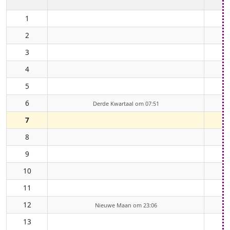
1
2
3
4
5
6
Derde Kwartaal om 07:51
7
8
9
10
11
12
Nieuwe Maan om 23:06
13