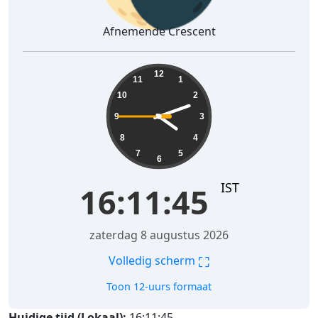
Afnemende Crescent
16:11:46
12
11
1
10
2
9
3
8
4
7
5
6
IST
16:11:46
zaterdag 8 augustus 2026
⛶
Volledig scherm
Toon 12-uurs formaat
Huidige tijd (Lokaal):
16:11:46