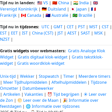
Tijd nu in landen:
🇺🇸 VS
|
🇨🇳 China
|
🇮🇳 India
|
🇬🇧
Verenigd Koninkrijk
|
🇩🇪 Duitsland
|
🇯🇵 Japan
|
🇫🇷
Frankrijk
|
🇨🇦 Canada
|
🇦🇺 Australië
|
🇧🇷 Brazilië
|
Tijd nu in
tijdzones
:
UTC
|
GMT
|
CET
|
PST
|
MST
|
CST
|
EST
|
EET
|
IST
|
China (CST)
|
JST
|
AEST
|
SAST
|
MSK
|
NZST
|
Gratis
widgets
voor webmasters:
Gratis Analoge Klok
Widget
|
Gratis digitaal klok-widget
|
Gratis tekstklok-
widget
|
Gratis woordklok-widget
Unix-tijd
|
Wekker
|
Stopwatch
|
Timer
|
Meerdere timers
|
Meer Tijdhulpmiddelen
|
Aftelhulpmiddelen
|
Tijdzone
Omzetter
|
Datumbewerker
|
Artikelen
|
Vakanties
|
⏰ Tijd begrijpen
|
☀️ Leer over
de Zon
|
🌕 Leer over de Maan
|
🎉 Informatie over
feestdagen
|
🌐 Informatie over tijdzones