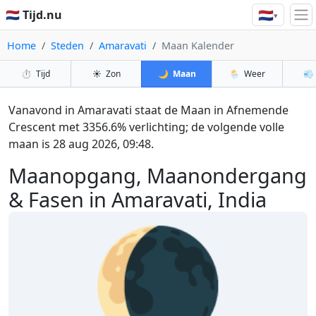
🇳🇱
🇳🇱 Tijd.nu
▾
Home
Steden
Amaravati
Maan Kalender
⏱️
Tijd
☀️
Zon
🌙
Maan
🌦️
Weer
💨
Vanavond in Amaravati staat de Maan in Afnemende
Crescent met 3356.6% verlichting; de volgende volle
maan is 28 aug 2026, 09:48.
Maanopgang, Maanondergang
& Fasen in Amaravati, India
🌘