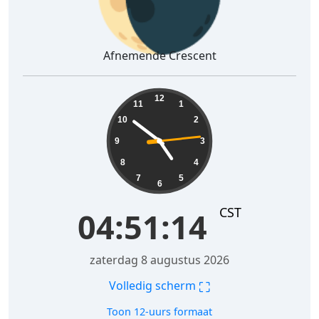
Afnemende Crescent
04:51:15
12
11
1
10
2
9
3
8
4
7
5
6
CST
04:51:15
zaterdag 8 augustus 2026
⛶
Volledig scherm
Toon 12-uurs formaat