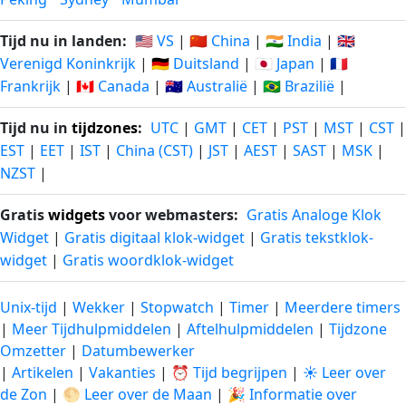
Tijd nu in landen:
🇺🇸 VS
|
🇨🇳 China
|
🇮🇳 India
|
🇬🇧
Verenigd Koninkrijk
|
🇩🇪 Duitsland
|
🇯🇵 Japan
|
🇫🇷
Frankrijk
|
🇨🇦 Canada
|
🇦🇺 Australië
|
🇧🇷 Brazilië
|
Tijd nu in
tijdzones
:
UTC
|
GMT
|
CET
|
PST
|
MST
|
CST
|
EST
|
EET
|
IST
|
China (CST)
|
JST
|
AEST
|
SAST
|
MSK
|
NZST
|
Gratis
widgets
voor webmasters:
Gratis Analoge Klok
Widget
|
Gratis digitaal klok-widget
|
Gratis tekstklok-
widget
|
Gratis woordklok-widget
Unix-tijd
|
Wekker
|
Stopwatch
|
Timer
|
Meerdere timers
|
Meer Tijdhulpmiddelen
|
Aftelhulpmiddelen
|
Tijdzone
Omzetter
|
Datumbewerker
|
Artikelen
|
Vakanties
|
⏰ Tijd begrijpen
|
☀️ Leer over
de Zon
|
🌕 Leer over de Maan
|
🎉 Informatie over