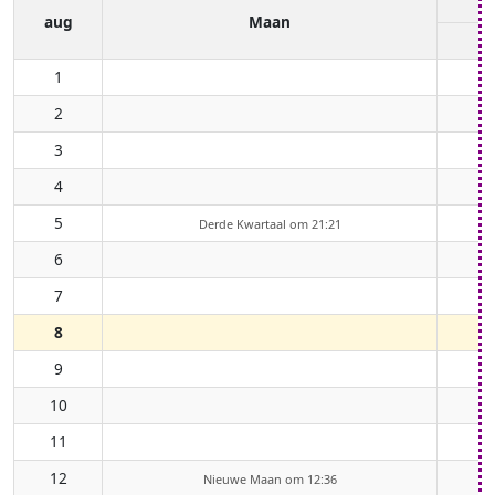
aug
Maan
1
2
3
4
5
Derde Kwartaal om 21:21
6
7
8
9
10
11
12
Nieuwe Maan om 12:36