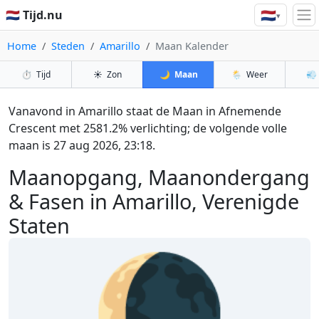
🇳🇱
🇳🇱 Tijd.nu
▾
Home
Steden
Amarillo
Maan Kalender
⏱️
Tijd
☀️
Zon
🌙
Maan
🌦️
Weer
💨
Vanavond in Amarillo staat de Maan in Afnemende
Crescent met 2581.2% verlichting; de volgende volle
maan is 27 aug 2026, 23:18.
Maanopgang, Maanondergang
& Fasen in Amarillo, Verenigde
Staten
🌘