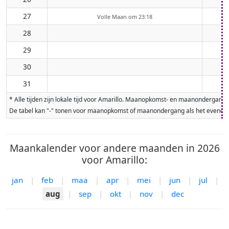
27
Volle Maan om 23:18
28
29
30
31
* Alle tijden zijn lokale tijd voor Amarillo. Maanopkomst- en maanondergan
De tabel kan "-" tonen voor maanopkomst of maanondergang als het evenement
Maankalender voor andere maanden in 2026
voor Amarillo:
jan
|
feb
|
maa
|
apr
|
mei
|
jun
|
jul
|
aug
|
sep
|
okt
|
nov
|
dec