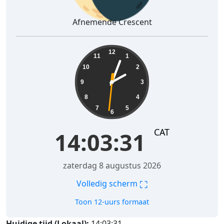
Afnemende Crescent
14:03:32
12
11
1
10
2
9
3
8
4
7
5
6
CAT
14:03:32
zaterdag 8 augustus 2026
⛶
Volledig scherm
Toon 12-uurs formaat
Huidige tijd (Lokaal):
14:03:32