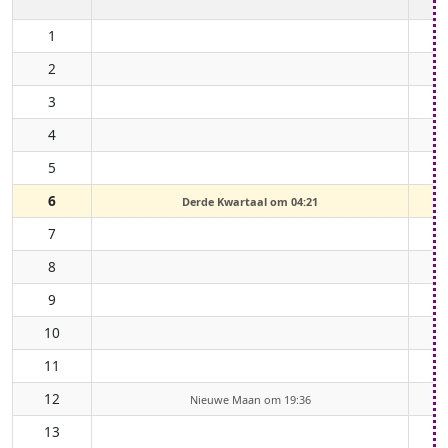
1
2
3
4
5
6
Derde Kwartaal om 04:21
7
8
9
10
11
12
Nieuwe Maan om 19:36
13