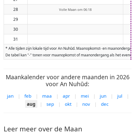
28
Volle Maan om 06:18
29
30
31
* Alle tijden zijn lokale tijd voor An Nuhūd. Maanopkomst- en maanondergan
De tabel kan "-" tonen voor maanopkomst of maanondergang als het evenement
Maankalender voor andere maanden in 2026
voor An Nuhūd:
jan
|
feb
|
maa
|
apr
|
mei
|
jun
|
jul
|
aug
|
sep
|
okt
|
nov
|
dec
Leer meer over de Maan