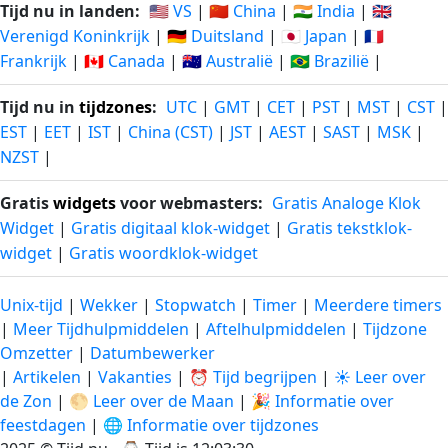
Tijd nu in landen:
🇺🇸 VS
|
🇨🇳 China
|
🇮🇳 India
|
🇬🇧
Verenigd Koninkrijk
|
🇩🇪 Duitsland
|
🇯🇵 Japan
|
🇫🇷
Frankrijk
|
🇨🇦 Canada
|
🇦🇺 Australië
|
🇧🇷 Brazilië
|
Tijd nu in
tijdzones
:
UTC
|
GMT
|
CET
|
PST
|
MST
|
CST
|
EST
|
EET
|
IST
|
China (CST)
|
JST
|
AEST
|
SAST
|
MSK
|
NZST
|
Gratis
widgets
voor webmasters:
Gratis Analoge Klok
Widget
|
Gratis digitaal klok-widget
|
Gratis tekstklok-
widget
|
Gratis woordklok-widget
Unix-tijd
|
Wekker
|
Stopwatch
|
Timer
|
Meerdere timers
|
Meer Tijdhulpmiddelen
|
Aftelhulpmiddelen
|
Tijdzone
Omzetter
|
Datumbewerker
|
Artikelen
|
Vakanties
|
⏰ Tijd begrijpen
|
☀️ Leer over
de Zon
|
🌕 Leer over de Maan
|
🎉 Informatie over
feestdagen
|
🌐 Informatie over tijdzones