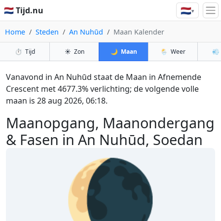
🇳🇱
🇳🇱 Tijd.nu
▾
Home
Steden
An Nuhūd
Maan Kalender
⏱️
Tijd
☀️
Zon
🌙
Maan
🌦️
Weer
💨
Vanavond in An Nuhūd staat de Maan in Afnemende
Crescent met 4677.3% verlichting; de volgende volle
maan is 28 aug 2026, 06:18.
Maanopgang, Maanondergang
& Fasen in An Nuhūd, Soedan
🌘