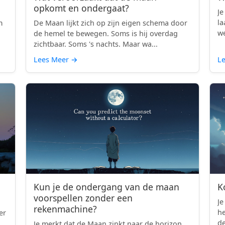
opkomt en ondergaat?
Je
la
m
De Maan lijkt zich op zijn eigen schema door
we
d
de hemel te bewegen. Soms is hij overdag
zichtbaar. Soms 's nachts. Maar wa...
Lees Meer
→
L
Kun je de ondergang van de maan
K
voorspellen zonder een
Je
rekenmachine?
h
er
de
Je merkt dat de Maan zinkt naar de horizon