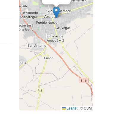
Leaflet
|
© OSM