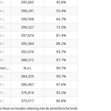
395,665
45.8%
0° )
398,291
55.4%
4° )
399,508
64.7%
1° )
399,327
73.5%
1° )
397,874
81.4%
6° )
395,364
88.2%
4° )
392,076
93.7%
3° )
388,312
97.7%
3° )
Passeert de meridiaan niet
N.v.t.
99.7%
( N.v.t. )
384,359
99.7%
0° )
380,467
97.6%
2° )
376,816
93.2%
7° )
373,517
86.8%
8° )
e Maan en houden rekening met de atmosferische breking van de Aarde. Data zij