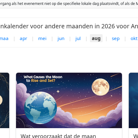
ang als het evenement niet op die specifieke lokale dag plaatsvindt, of als d
nkalender voor andere maanden in 2026 voor An
maa
|
apr
|
mei
|
jun
|
jul
|
aug
|
sep
|
okt
Wat veroorzaakt dat de maan
W