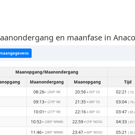
anondergang en maanfase in Anaco
 maangegevens
Maanopgang/Maanondergang
anopgang
Maanondergang
Maanopgang
Tijd
08:26
20:56
02:21
(264° W)
(93° O)
( 73.
↑
↑
09:13
21:35
03:04
(270° W)
(86° O)
( 79.
↑
↑
10:01
22:16
03:47
(277° W)
(80° O)
( 85.
↑
↑
10:52
22:59
04:33
(283° WNW)
(74° NOO)
( 87.
↑
↑
11:46
23:47
05:21
(289° WNW)
(69° NOO)
( 82.
↑
↑