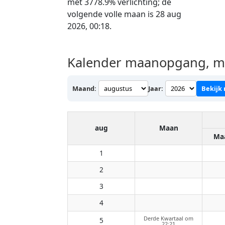
met 3778.9% verlichting; de
volgende volle maan is 28 aug
2026, 00:18.
Kalender maanopgang, ma
Maand:
Jaar:
Bekijk
aug
Maan
Ma
1
2
3
4
Derde Kwartaal om
5
22:21