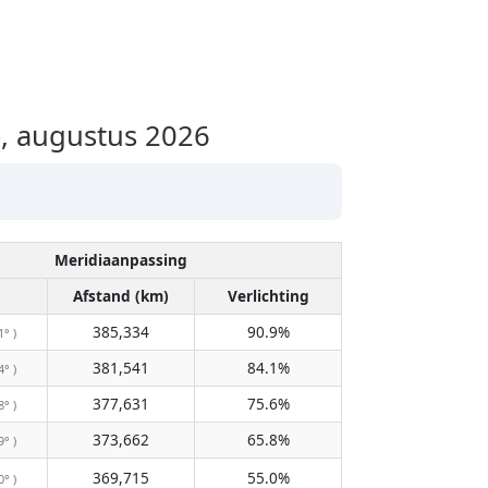
, augustus 2026
Meridiaanpassing
Afstand (km)
Verlichting
385,334
90.9%
1° )
381,541
84.1%
4° )
377,631
75.6%
8° )
373,662
65.8%
9° )
369,715
55.0%
0° )