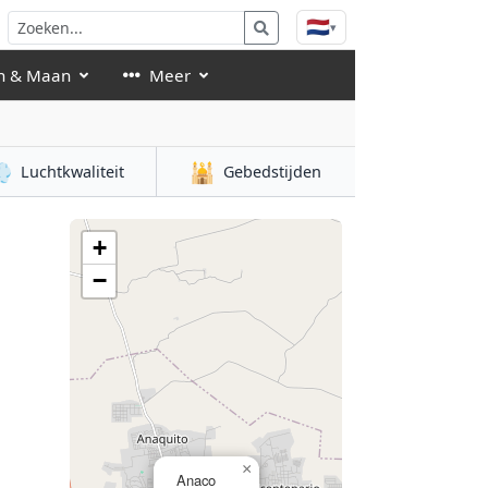
🇳🇱
▾
n & Maan
Meer

🕌
Luchtkwaliteit
Gebedstijden
+
−
×
Anaco