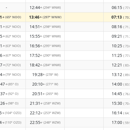
-
12:44
06:15
(294° WNW)
( 77.
↑
1
13:46
07:13
(65° NOO)
(297° WNW)
( 73.
↑
↑
41
14:51
08:16
(62° NOO)
(298° WNW)
↑
↑
( 71.
45
15:55
09:21
(62° NOO)
(298° WNW)
↑
↑
( 71.
51
16:56
10:25
(63° NOO)
(295° WNW)
( 73.
↑
↑
56
17:52
11:25
(67° NOO)
(290° WNW)
( 77.
↑
↑
57
18:42
12:21
(72° NOO)
(284° WNW)
( 83.
↑
↑
54
19:28
13:12
(79° NOO)
(278° W)
( 89.
↑
↑
:47
20:10
14:00
(85° O)
(271° W)
( 83.
↑
↑
:37
20:51
14:45
(92° O)
(265° W)
( 76.
↑
↑
:26
21:31
15:30
(98° O)
(258° WZW)
( 70.
↑
↑
5
22:12
16:14
(104° OZO)
(253° WZW)
( 64.
↑
↑
4
22:55
17:00
(110° OZO)
(248° WZW)
( 59.
↑
↑