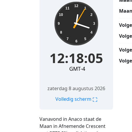
Maan
12:18:06
12
11
1
Maan
10
2
9
3
Volg
8
4
Volg
7
5
6
Volg
12:18:06
Volge
GMT-4
zaterdag 8 augustus 2026
⛶
Volledig scherm
Vanavond in Anaco staat de
Maan in Afnemende Crescent