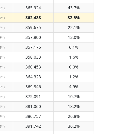
365,924
43.7%
0° )
362,488
32.5%
2° )
359,675
22.1%
2° )
357,800
13.0%
3° )
357,175
6.1%
6° )
358,033
1.6%
8° )
360,453
0.0%
4° )
364,323
1.2%
8° )
369,346
4.9%
5° )
375,091
10.7%
8° )
381,060
18.2%
4° )
386,757
26.8%
7° )
391,742
36.2%
9° )