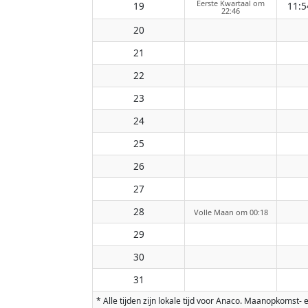
Eerste Kwartaal om
19
11:5
22:46
20
21
22
23
24
25
26
27
28
Volle Maan om 00:18
29
30
31
* Alle tijden zijn lokale tijd voor Anaco. Maanopkoms