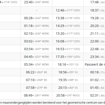
4
23:40
17:48
(114° OZO)
(245° WZW)
( 56.
↑
↑
-
12:46
18:37
(117° OZO)
( 53.
↑
00:28
13:38
19:28
(242° WZW)
(118° OZO)
↑
↑
( 52.
01:18
14:29
20:20
(241° WZW)
(118° OZO)
↑
↑
( 52.
02:10
15:20
21:11
(242° WZW)
(117° OZO)
↑
( 53.
↑
03:02
16:08
22:00
(244° WZW)
(115° OZO)
( 56.
↑
↑
03:54
16:53
22:48
(247° WZW)
(111° OZO)
( 60.
↑
↑
04:45
17:35
23:34
(251° WZW)
(106° OZO)
( 65.
↑
↑
05:34
18:16
(256° WZW)
(101° O)
↑
↑
06:22
18:56
00:18
(262° W)
(95° O)
( 71.
↑
↑
07:10
19:35
01:02
(268° W)
(88° O)
( 77.
↑
↑
07:58
20:15
01:45
(275° W)
(82° O)
( 83.
↑
↑
08:49
20:58
02:31
(281° WNW)
(76° NOO)
( 89.
↑
↑
t- en maanondergangtijden worden berekend voor het geometrische centrum van d