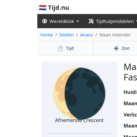
🇳🇱 Tijd.nu
Wereldklok
Tijdhulpmiddelen
Home
Steden
Anaco
Maan Kalender
⏱️
☀️
Tijd
Zon
🌘
Ma
Fas
Huidi
Maan
Verli
Afnemende Crescent
Maan