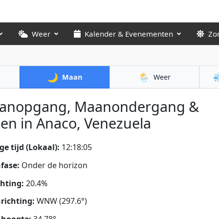
Weer
Kalender & Evenementen
Zo
🌙
🌦️

Maan
Weer
anopgang, Maanondergang &
en in Anaco, Venezuela
ge tijd (Lokaal):
12:18:06
fase:
Onder de horizon
chting:
20.4%
richting:
WNW (297.6°)