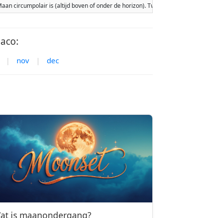
e Maan circumpolair is (altijd boven of onder de horizon). Twee maanopkomsten
aco:
|
nov
|
dec
at is maanondergang?