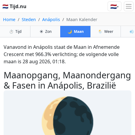
🇳🇱
🇳🇱 Tijd.nu
▾
Home
Steden
Anápolis
Maan Kalender
⏱️
Tijd
☀️
Zon
🌙
Maan
🌦️
Weer
💨
Vanavond in Anápolis staat de Maan in Afnemende
Crescent met 966.3% verlichting; de volgende volle
maan is 28 aug 2026, 01:18.
Maanopgang, Maanondergang
& Fasen in Anápolis, Brazilië
🌘