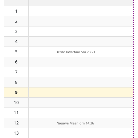
1
2
3
4
5
Derde Kwartaal om 23:21
6
7
8
9
10
11
12
Nieuwe Maan om 14:36
13