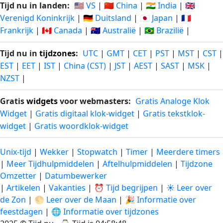
Tijd nu in landen:
🇺🇸 VS
|
🇨🇳 China
|
🇮🇳 India
|
🇬🇧
Verenigd Koninkrijk
|
🇩🇪 Duitsland
|
🇯🇵 Japan
|
🇫🇷
Frankrijk
|
🇨🇦 Canada
|
🇦🇺 Australië
|
🇧🇷 Brazilië
|
Tijd nu in
tijdzones
:
UTC
|
GMT
|
CET
|
PST
|
MST
|
CST
|
EST
|
EET
|
IST
|
China (CST)
|
JST
|
AEST
|
SAST
|
MSK
|
NZST
|
Gratis
widgets
voor webmasters:
Gratis Analoge Klok
Widget
|
Gratis digitaal klok-widget
|
Gratis tekstklok-
widget
|
Gratis woordklok-widget
Unix-tijd
|
Wekker
|
Stopwatch
|
Timer
|
Meerdere timers
|
Meer Tijdhulpmiddelen
|
Aftelhulpmiddelen
|
Tijdzone
Omzetter
|
Datumbewerker
|
Artikelen
|
Vakanties
|
⏰ Tijd begrijpen
|
☀️ Leer over
de Zon
|
🌕 Leer over de Maan
|
🎉 Informatie over
feestdagen
|
🌐 Informatie over tijdzones