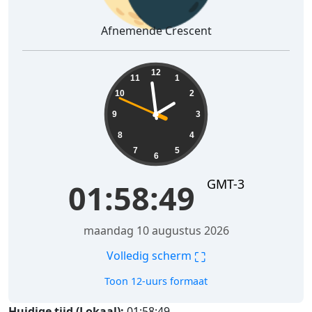
Afnemende Crescent
01:58:50
12
11
1
10
2
9
3
8
4
7
5
6
GMT-3
01:58:50
maandag 10 augustus 2026
⛶
Volledig scherm
Toon 12-uurs formaat
Huidige tijd (Lokaal):
01:58:50