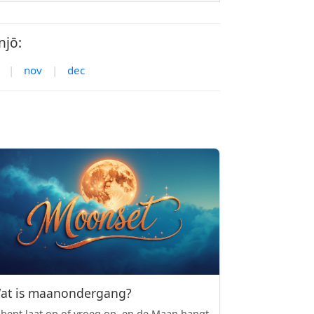
njō:
|
nov
|
dec
at is maanondergang?
 bent laat op of vroeg op, en de Maan hangt