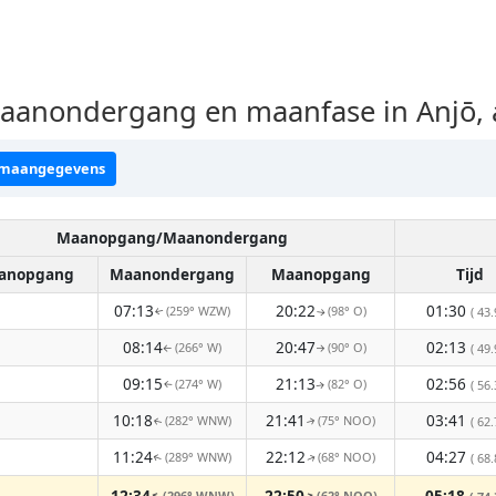
anondergang en maanfase in Anjō, 
 maangegevens
Maanopgang/Maanondergang
anopgang
Maanondergang
Maanopgang
Tijd
07:13
20:22
01:30
(259° WZW)
(98° O)
( 43.
↑
↑
08:14
20:47
02:13
(266° W)
(90° O)
( 49.
↑
↑
09:15
21:13
02:56
(274° W)
(82° O)
( 56.
↑
↑
10:18
21:41
03:41
(282° WNW)
(75° NOO)
( 62.
↑
↑
11:24
22:12
04:27
(289° WNW)
(68° NOO)
( 68.
↑
↑
12:34
22:50
05:18
(296° WNW)
(62° NOO)