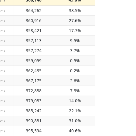
3° )
364,262
38.5%
9° )
360,916
27.6%
9° )
358,421
17.7%
0° )
357,113
9.5%
0° )
357,274
3.7%
8° )
359,059
0.5%
9° )
362,435
0.2%
9° )
367,175
2.6%
3° )
372,888
7.3%
6° )
379,083
14.0%
0° )
385,242
22.1%
0° )
390,881
31.0%
7° )
395,594
40.6%
3° )