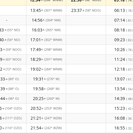
↑
( 74.
↑
13:45
23:37
06:13
(301° WNW)
(58° NOO)
↑
↑
( 78.
-
14:56
07:14
(304° NW)
↑
( 81.
33
16:03
08:18
(55° NO)
(305° NW)
↑
↑
( 83.
40
17:01
09:23
(56° NO)
(302° WNW)
↑
↑
( 82.
53
17:49
10:26
(59° NOO)
(298° WNW)
↑
↑
( 78.
09
18:29
11:24
(65° NOO)
(291° WNW)
( 73.
↑
↑
22
19:02
12:18
(72° NOO)
(284° WNW)
( 67.
↑
↑
:33
19:31
13:07
(80° O)
(276° W)
( 61.
↑
↑
:39
19:58
13:54
(88° O)
(268° W)
( 54.
↑
↑
:44
20:25
14:39
(96° O)
(260° W)
( 48.
↑
↑
6
20:52
15:23
(104° OZO)
(253° WZW)
( 42.
↑
↑
8
21:21
16:08
(111° OZO)
(247° WZW)
( 36.
↑
↑
0
21:54
16:55
(116° OZO)
(242° WZW)
↑
( 32.
↑