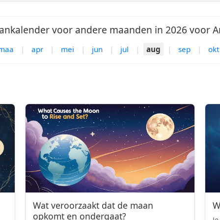
nkalender voor andere maanden in 2026 voor A
maa
|
apr
|
mei
|
jun
|
jul
|
aug
|
sep
|
okt
Wat veroorzaakt dat de maan
W
opkomt en ondergaat?
Je