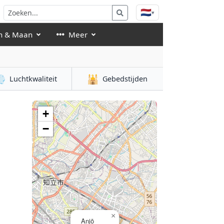
🇳🇱
▾
n & Maan
Meer

🕌
Luchtkwaliteit
Gebedstijden
+
−
×
Anjō