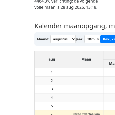
4464.3% verlichting; de volgende
volle maan is 28 aug 2026, 13:18.
Kalender maanopgang, ma
Maand:
Jaar:
Bekijk
aug
Maan
Ma
1
2
3
4
5
Derde Kwartaal om
6