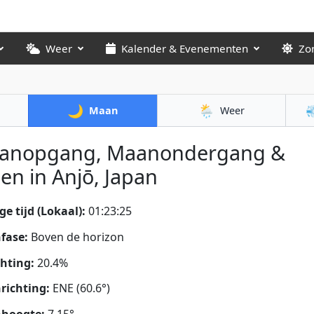
Weer
Kalender & Evenementen
Zo
🌙
🌦️

Maan
Weer
anopgang, Maanondergang &
en in Anjō, Japan
ge tijd (Lokaal):
01:23:26
fase:
Boven de horizon
chting:
20.4%
richting:
ENE (60.6°)