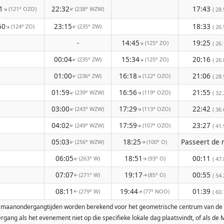
1
22:32
17:43
(121° OZO)
(238° WZW)
↑
↑
( 28.
50
23:15
18:33
(124° ZO)
(235° ZW)
↑
↑
( 26.
-
14:45
19:25
(125° ZO)
↑
( 26.
00:04
15:34
20:16
(235° ZW)
(125° ZO)
↑
↑
( 26.
01:00
16:18
21:06
(236° ZW)
(122° OZO)
↑
↑
( 28.
01:59
16:56
21:55
(239° WZW)
(119° OZO)
↑
↑
( 32.
03:00
17:29
22:42
(243° WZW)
(113° OZO)
( 36.
↑
↑
04:02
17:59
23:27
(249° WZW)
(107° OZO)
( 41.
↑
↑
05:03
18:25
(256° WZW)
(100° O)
↑
↑
06:05
18:51
00:11
(263° W)
(93° O)
( 47.
↑
↑
07:07
19:17
00:55
(271° W)
(85° O)
( 54.
↑
↑
08:11
19:44
01:39
(279° W)
(77° NOO)
( 60.
↑
↑
- en maanondergangtijden worden berekend voor het geometrische centrum van de
ang als het evenement niet op die specifieke lokale dag plaatsvindt, of als d