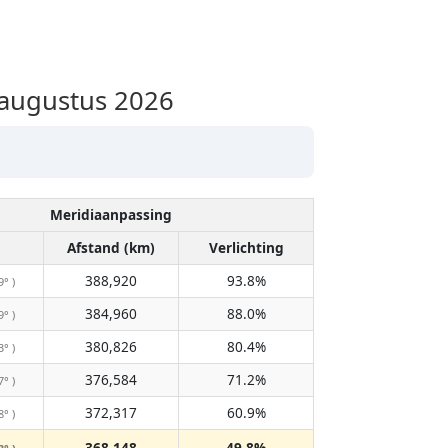
augustus 2026
Meridiaanpassing
Afstand (km)
Verlichting
388,920
93.8%
9° )
384,960
88.0%
9° )
380,826
80.4%
3° )
376,584
71.2%
7° )
372,317
60.9%
8° )
368,148
49.8%