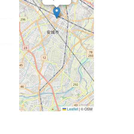
Leaflet
|
© OSM