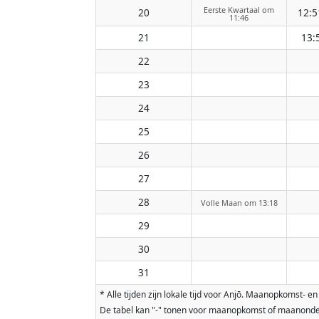
Eerste Kwartaal om
20
12:5
11:46
21
13:
22
23
24
25
26
27
28
Volle Maan om 13:18
29
30
31
* Alle tijden zijn lokale tijd voor Anjō. Maanopkomst
De tabel kan "-" tonen voor maanopkomst of maanonderg