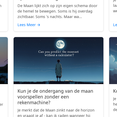
la
m
De Maan lijkt zich op zijn eigen schema door
we
d
de hemel te bewegen. Soms is hij overdag
zichtbaar. Soms 's nachts. Maar wa...
Lees Meer
→
L
Kun je de ondergang van de maan
K
voorspellen zonder een
Je
rekenmachine?
h
er
de
Je merkt dat de Maan zinkt naar de horizon
en vraagt je af - kan ik raden wanneer hij