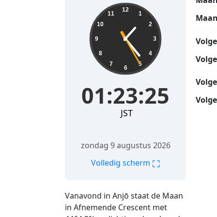
Maan
01:23:26
12
11
1
Maan
10
2
9
3
Volg
8
4
Volg
7
5
6
Volg
01:23:26
Volge
JST
zondag 9 augustus 2026
⛶
Volledig scherm
Vanavond in Anjō staat de Maan
in Afnemende Crescent met