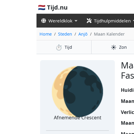
🇳🇱 Tijd.nu
Wereldklok
Tijdhulpmiddelen
Home
Steden
Anjō
Maan Kalender
⏱️
☀️
Tijd
Zon
🌘
Ma
Fas
Huidi
Maan
Verli
Afnemende Crescent
Maan