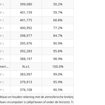
399,080
50.2%
9° )
401,159
59.7%
9° )
401,775
68.8%
1° )
400,992
77.2%
8° )
398,977
84.7%
9° )
395,976
90.9%
2° )
392,283
95.8%
6° )
388,197
98.9%
9° )
Passeert de meridiaan niet
N.v.t.
100.0%
( N.v.t. )
383,997
99.0%
8° )
379,913
95.9%
2° )
376,108
90.5%
7° )
 Maan en houden rekening met de atmosferische breking van de Aarde. Data zijn 
e Maan circumpolair is (altijd boven of onder de horizon). Twee maanopkomsten