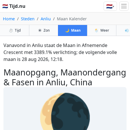
🇳🇱
🇳🇱 Tijd.nu
▾
Home
Steden
Anliu
Maan Kalender
⏱️
Tijd
☀️
Zon
🌙
Maan
🌦️
Weer
💨
Vanavond in Anliu staat de Maan in Afnemende
Crescent met 3389.1% verlichting; de volgende volle
maan is 28 aug 2026, 12:18.
Maanopgang, Maanondergang
& Fasen in Anliu, China
🌘