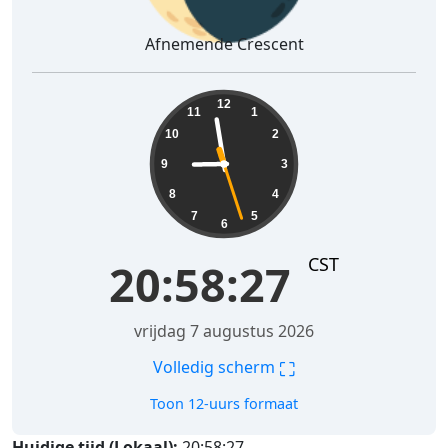
Afnemende Crescent
20:58:28
12
11
1
10
2
9
3
8
4
7
5
6
CST
20:58:28
vrijdag 7 augustus 2026
⛶
Volledig scherm
Toon 12-uurs formaat
Huidige tijd (Lokaal):
20:58:28