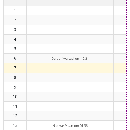
1
2
3
4
5
6
Derde Kwartaal om 10:21
7
8
9
10
11
12
13
Nieuwe Maan om 01:36