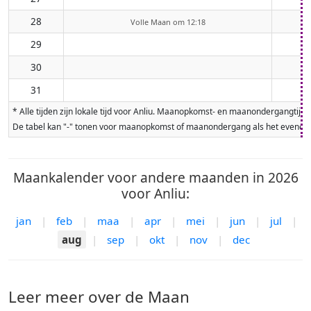
28
Volle Maan om 12:18
29
30
31
* Alle tijden zijn lokale tijd voor Anliu. Maanopkomst- en maanondergangti
De tabel kan "-" tonen voor maanopkomst of maanondergang als het evenement
Maankalender voor andere maanden in 2026
voor Anliu:
jan
|
feb
|
maa
|
apr
|
mei
|
jun
|
jul
|
aug
|
sep
|
okt
|
nov
|
dec
Leer meer over de Maan