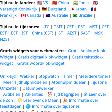
Tijd nu in landen:
🇺🇸 VS
|
🇨🇳 China
|
🇮🇳 India
|
🇬🇧
Verenigd Koninkrijk
|
🇩🇪 Duitsland
|
🇯🇵 Japan
|
🇫🇷
Frankrijk
|
🇨🇦 Canada
|
🇦🇺 Australië
|
🇧🇷 Brazilië
|
Tijd nu in
tijdzones
:
UTC
|
GMT
|
CET
|
PST
|
MST
|
CST
|
EST
|
EET
|
IST
|
China (CST)
|
JST
|
AEST
|
SAST
|
MSK
|
NZST
|
Gratis
widgets
voor webmasters:
Gratis Analoge Klok
Widget
|
Gratis digitaal klok-widget
|
Gratis tekstklok-
widget
|
Gratis woordklok-widget
Unix-tijd
|
Wekker
|
Stopwatch
|
Timer
|
Meerdere timers
|
Meer Tijdhulpmiddelen
|
Aftelhulpmiddelen
|
Tijdzone
Omzetter
|
Datumbewerker
|
Artikelen
|
Vakanties
|
⏰ Tijd begrijpen
|
☀️ Leer over
de Zon
|
🌕 Leer over de Maan
|
🎉 Informatie over
feestdagen
|
🌐 Informatie over tijdzones