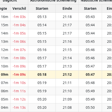
Daglicht
Astronomische schemering
Nautische scheme
ngte
Verschil
Starten
Einde
Starten
Ei
 16m
-1m 03s
05:13
21:18
05:43
20
 15m
-1m 04s
05:14
21:17
05:44
20
 14m
-1m 05s
05:15
21:17
05:44
20
 13m
-1m 06s
05:15
21:16
05:45
20
 12m
-1m 07s
05:16
21:15
05:46
20
 11m
-1m 08s
05:17
21:14
05:46
20
 10m
-1m 09s
05:17
21:13
05:47
20
 09m
-1m 09s
05:18
21:12
05:47
20
 07m
-1m 10s
05:19
21:11
05:48
20
 06m
-1m 11s
05:19
21:10
05:49
20
 05m
-1m 12s
05:20
21:09
05:49
20
 04m
-1m 13s
05:20
21:08
05:50
20