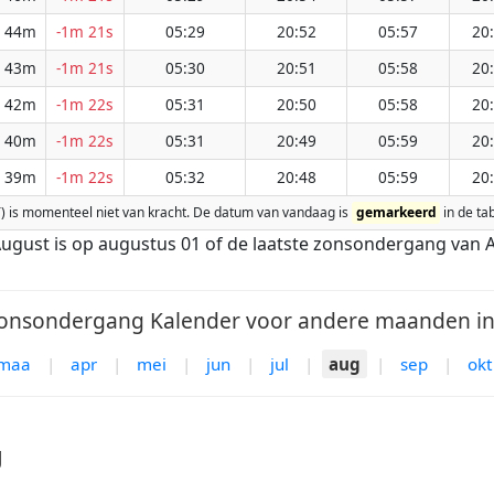
 44m
-1m 21s
05:29
20:52
05:57
20
 43m
-1m 21s
05:30
20:51
05:58
20
 42m
-1m 22s
05:31
20:50
05:58
20
 40m
-1m 22s
05:31
20:49
05:59
20
 39m
-1m 22s
05:32
20:48
05:59
20
(DST) is momenteel niet van kracht. De datum van vandaag is
gemarkeerd
in de tab
ugust is op augustus 01 of de laatste zonsondergang van A
nsondergang Kalender voor andere maanden in 
maa
|
apr
|
mei
|
jun
|
jul
|
aug
|
sep
|
okt
g