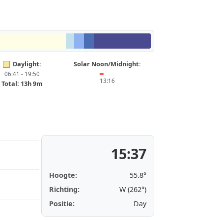
Daylight:
Solar Noon/Midnight:
06:41 - 19:50
━
13:16
Total: 13h 9m
15:37
Hoogte:
55.8°
Richting:
W (262°)
Positie:
Day