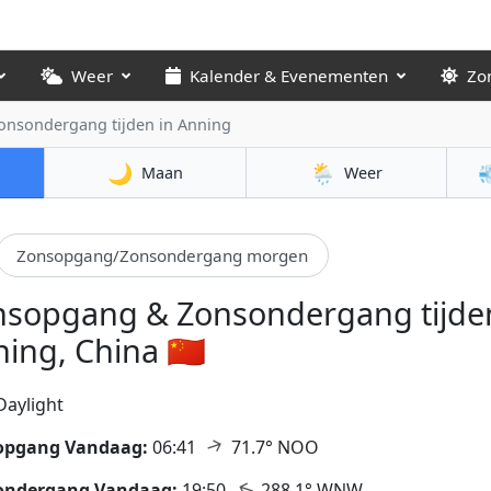
Weer
Kalender & Evenementen
Zo
onsondergang tijden
in Anning
🌙
🌦️

Maan
Weer
Zonsopgang/Zonsondergang morgen
nsopgang & Zonsondergang tijden
ing, China 🇨🇳
Daylight
↑
opgang Vandaag:
06:41
71.7° NOO
↑
ondergang Vandaag:
19:50
288.1° WNW