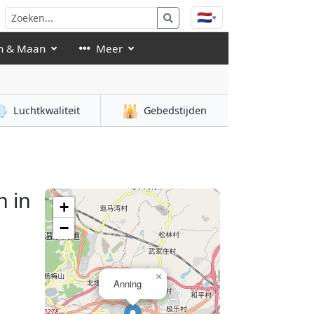
🇳🇱
▾
n & Maan
Meer

🕌
Luchtkwaliteit
Gebedstijden
 in
+
−
×
Anning