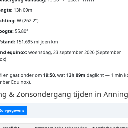
ngte:
13h 09m
chting:
W (262.2°)
oogte:
55.80°
fstand:
151.695 miljoen km
nd equinox:
woensdag, 23 september 2026 (September
ox)
1
en gaat onder om
19:50
, wat
13h 09m
daglicht — 1 min ko
mber Equinox).
g & Zonsondergang tijden in Annin
 Zon-gegevens