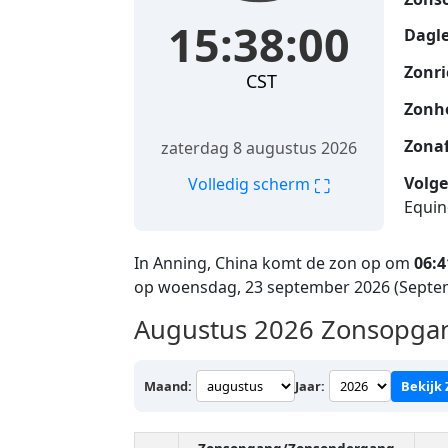
15:38:00
Dagle
Zonri
CST
Zonh
Zona
zaterdag 8 augustus 2026
Volge
⛶
Volledig scherm
Equin
In Anning, China komt de zon op om
06:4
op woensdag, 23 september 2026 (Septe
Augustus 2026
Zonsopgan
Maand:
Jaar:
Bekijk