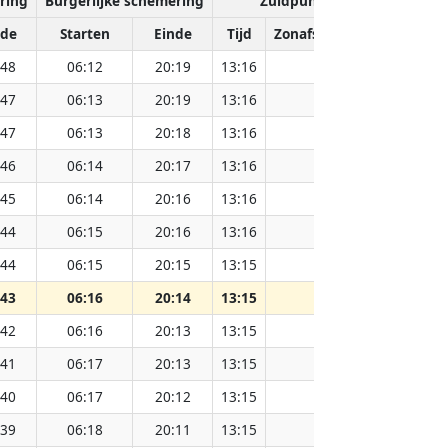
ring
Burgerlijke schemering
Zuidpunt van de zon
nde
Starten
Einde
Tijd
Zonafstand (Miljoen km)
:48
06:12
20:19
13:16
151.83
:47
06:13
20:19
13:16
151.81
:47
06:13
20:18
13:16
151.79
:46
06:14
20:17
13:16
151.78
:45
06:14
20:16
13:16
151.76
:44
06:15
20:16
13:16
151.73
:44
06:15
20:15
13:15
151.71
:43
06:16
20:14
13:15
151.69
:42
06:16
20:13
13:15
151.67
:41
06:17
20:13
13:15
151.65
:40
06:17
20:12
13:15
151.62
:39
06:18
20:11
13:15
151.60