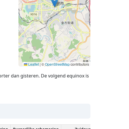
Leaflet
|
©
OpenStreetMap
contributors
rter dan gisteren. De volgend equinox is
g