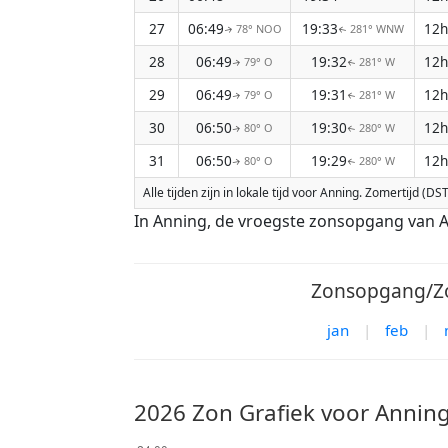
27
06:49
19:33
12h
78° NOO
281° WNW
↑
↑
28
06:49
19:32
12h
79° O
281° W
↑
↑
29
06:49
19:31
12h
79° O
281° W
↑
↑
30
06:50
19:30
12h
80° O
280° W
↑
↑
31
06:50
19:29
12h
80° O
280° W
↑
↑
Alle tijden zijn in lokale tijd voor Anning. Zomertijd 
In Anning, de vroegste zonsopgang van A
Zonsopgang/Zo
jan
|
feb
|
2026 Zon Grafiek voor Annin