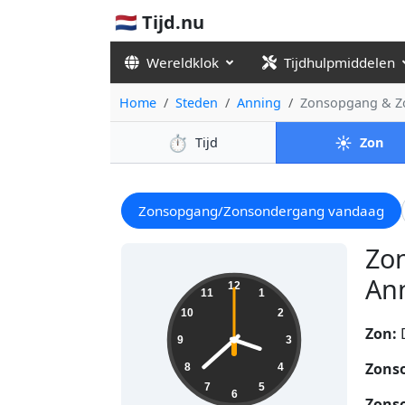
🇳🇱 Tijd.nu
Wereldklok
Tijdhulpmiddelen
Home
Steden
Anning
Zonsopgang & Z
⏱️
☀️
Tijd
Zon
Zonsopgang/Zonsondergang vandaag
Zo
Ann
15:38:00
12
11
1
10
2
Zon:
9
3
Zons
8
4
7
5
6
Zons