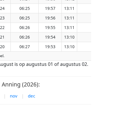
:24
06:25
19:57
13:11
151.15
:23
06:25
19:56
13:11
151.11
:22
06:26
19:55
13:11
151.08
:21
06:26
19:54
13:10
151.05
:20
06:27
19:53
13:10
151.01
el.
ugust is op augustus 01 of augustus 02.
Anning (2026):
|
nov
|
dec