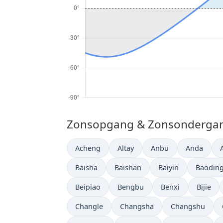
Zonsopgang & Zonsondergang 
Acheng
Altay
Anbu
Anda
Baisha
Baishan
Baiyin
Baodin
Beipiao
Bengbu
Benxi
Bijie
Changle
Changsha
Changshu