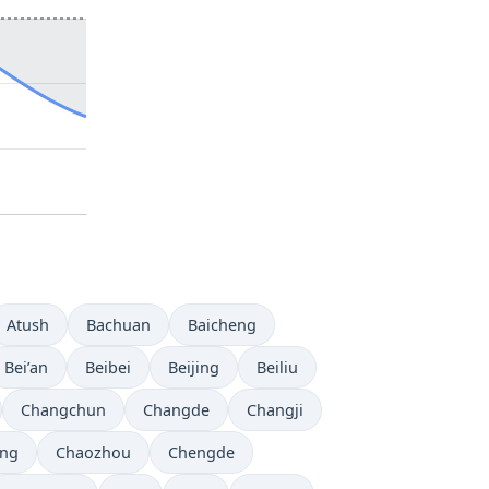
Atush
Bachuan
Baicheng
Bei’an
Beibei
Beijing
Beiliu
Changchun
Changde
Changji
ng
Chaozhou
Chengde