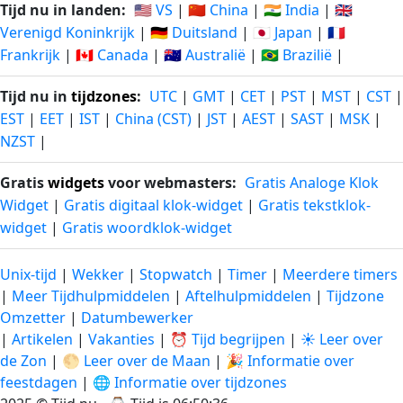
Tijd nu in landen:
🇺🇸 VS
|
🇨🇳 China
|
🇮🇳 India
|
🇬🇧
Verenigd Koninkrijk
|
🇩🇪 Duitsland
|
🇯🇵 Japan
|
🇫🇷
Frankrijk
|
🇨🇦 Canada
|
🇦🇺 Australië
|
🇧🇷 Brazilië
|
Tijd nu in
tijdzones
:
UTC
|
GMT
|
CET
|
PST
|
MST
|
CST
|
EST
|
EET
|
IST
|
China (CST)
|
JST
|
AEST
|
SAST
|
MSK
|
NZST
|
Gratis
widgets
voor webmasters:
Gratis Analoge Klok
Widget
|
Gratis digitaal klok-widget
|
Gratis tekstklok-
widget
|
Gratis woordklok-widget
Unix-tijd
|
Wekker
|
Stopwatch
|
Timer
|
Meerdere timers
|
Meer Tijdhulpmiddelen
|
Aftelhulpmiddelen
|
Tijdzone
Omzetter
|
Datumbewerker
|
Artikelen
|
Vakanties
|
⏰ Tijd begrijpen
|
☀️ Leer over
de Zon
|
🌕 Leer over de Maan
|
🎉 Informatie over
feestdagen
|
🌐 Informatie over tijdzones