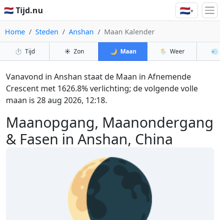
🇳🇱
🇳🇱 Tijd.nu
▾
Home
Steden
Anshan
Maan Kalender
⏱️
Tijd
☀️
Zon
🌙
Maan
🌦️
Weer
💨
Vanavond in Anshan staat de Maan in Afnemende
Crescent met 1626.8% verlichting; de volgende volle
maan is 28 aug 2026, 12:18.
Maanopgang, Maanondergang
& Fasen in Anshan, China
🌘