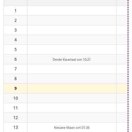
1
2
3
4
5
6
Derde Kwartaal om 10:21
7
8
9
10
11
12
13
Nieuwe Maan om 01:36