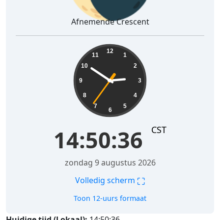
Afnemende Crescent
14:50:37
12
11
1
10
2
9
3
8
4
7
5
6
CST
14:50:37
zondag 9 augustus 2026
⛶
Volledig scherm
Toon 12-uurs formaat
Huidige tijd (Lokaal):
14:50:37