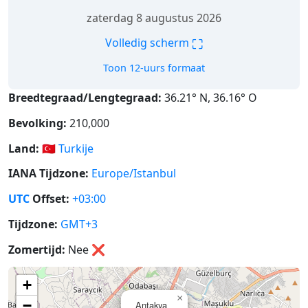
zaterdag 8 augustus 2026
⛶
Volledig scherm
Toon 12-uurs formaat
Breedtegraad/Lengtegraad:
36.21° N, 36.16° O
Bevolking:
210,000
Land:
🇹🇷
Turkije
IANA Tijdzone:
Europe/Istanbul
UTC
Offset:
+03:00
Tijdzone:
GMT+3
Zomertijd:
Nee
❌
+
×
−
Antakya