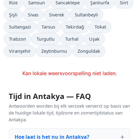
Rize
Samsun
Sancaktepe
Şanlıurfa
Siirt
Şişli
Sivas
Siverek
Sultanbeyli
Sultangazi
Tarsus
Tekirdağ
Tokat
Trabzon
Turgutlu
Turhal
Uşak
Viranşehir
Zeytinburnu
Zonguldak
Kan lokale weersvoorspelling niet laden.
Tijd in Antakya — FAQ
Antwoorden worden bij elk verzoek ververst op basis van
de huidige lokale tijd, tijdzone en zomertijdstatus van
Antakya.
Hoe laat is het nu in Antakya?