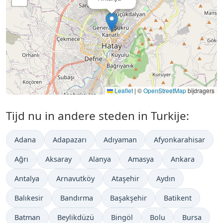
Leaflet
|
©
OpenStreetMap
bijdragers
Tijd nu in andere steden in Turkije:
Adana
Adapazarı
Adıyaman
Afyonkarahisar
Ağrı
Aksaray
Alanya
Amasya
Ankara
Antalya
Arnavutköy
Ataşehir
Aydın
Balıkesir
Bandırma
Başakşehir
Batikent
Batman
Beylikdüzü
Bingöl
Bolu
Bursa