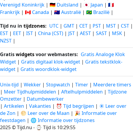
Verenigd Koninkrijk
|
🇩🇪 Duitsland
|
🇯🇵 Japan
|
🇫🇷
Frankrijk
|
🇨🇦 Canada
|
🇦🇺 Australië
|
🇧🇷 Brazilië
|
Tijd nu in
tijdzones
:
UTC
|
GMT
|
CET
|
PST
|
MST
|
CST
|
EST
|
EET
|
IST
|
China (CST)
|
JST
|
AEST
|
SAST
|
MSK
|
NZST
|
Gratis
widgets
voor webmasters:
Gratis Analoge Klok
Widget
|
Gratis digitaal klok-widget
|
Gratis tekstklok-
widget
|
Gratis woordklok-widget
Unix-tijd
|
Wekker
|
Stopwatch
|
Timer
|
Meerdere timers
|
Meer Tijdhulpmiddelen
|
Aftelhulpmiddelen
|
Tijdzone
Omzetter
|
Datumbewerker
|
Artikelen
|
Vakanties
|
⏰ Tijd begrijpen
|
☀️ Leer over
de Zon
|
🌕 Leer over de Maan
|
🎉 Informatie over
feestdagen
|
🌐 Informatie over tijdzones
2025 © Tijd.nu - ⌚
Tijd is 10:29:55