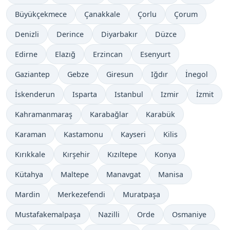
Büyükçekmece
Çanakkale
Çorlu
Çorum
Denizli
Derince
Diyarbakır
Düzce
Edirne
Elazığ
Erzincan
Esenyurt
Gaziantep
Gebze
Giresun
Iğdır
İnegol
İskenderun
Isparta
Istanbul
Izmir
İzmit
Kahramanmaraş
Karabağlar
Karabük
Karaman
Kastamonu
Kayseri
Kilis
Kırıkkale
Kırşehir
Kızıltepe
Konya
Kütahya
Maltepe
Manavgat
Manisa
Mardin
Merkezefendi
Muratpaşa
Mustafakemalpaşa
Nazilli
Orde
Osmaniye