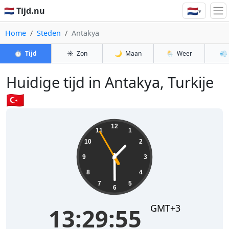
🇳🇱
🇳🇱 Tijd.nu
▾
Home
Steden
Antakya
⏱️
Tijd
☀️
Zon
🌙
Maan
🌦️
Weer
💨
Huidige tijd in Antakya, Turkije
🇹🇷
13:29:56
12
11
1
10
2
9
3
8
4
7
5
6
GMT+3
13:29:56