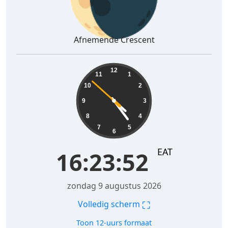
Afnemende Crescent
16:23:53
12
11
1
10
2
9
3
8
4
7
5
6
EAT
16:23:53
zondag 9 augustus 2026
⛶
Volledig scherm
Toon 12-uurs formaat