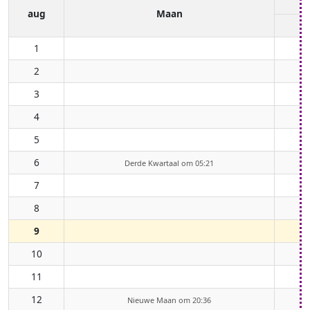
aug
Maan
1
2
3
4
5
6
Derde Kwartaal om 05:21
7
8
9
10
11
12
Nieuwe Maan om 20:36