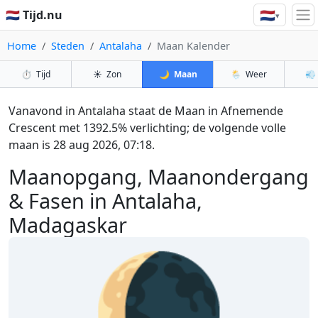
🇳🇱
🇳🇱 Tijd.nu
▾
Home
Steden
Antalaha
Maan Kalender
⏱️
Tijd
☀️
Zon
🌙
Maan
🌦️
Weer
💨
Vanavond in Antalaha staat de Maan in Afnemende
Crescent met 1392.5% verlichting; de volgende volle
maan is 28 aug 2026, 07:18.
Maanopgang, Maanondergang
& Fasen in Antalaha,
Madagaskar
🌘