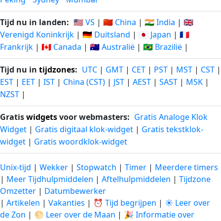
Tijd nu in landen:
🇺🇸 VS
|
🇨🇳 China
|
🇮🇳 India
|
🇬🇧
Verenigd Koninkrijk
|
🇩🇪 Duitsland
|
🇯🇵 Japan
|
🇫🇷
Frankrijk
|
🇨🇦 Canada
|
🇦🇺 Australië
|
🇧🇷 Brazilië
|
Tijd nu in
tijdzones
:
UTC
|
GMT
|
CET
|
PST
|
MST
|
CST
|
EST
|
EET
|
IST
|
China (CST)
|
JST
|
AEST
|
SAST
|
MSK
|
NZST
|
Gratis
widgets
voor webmasters:
Gratis Analoge Klok
Widget
|
Gratis digitaal klok-widget
|
Gratis tekstklok-
widget
|
Gratis woordklok-widget
Unix-tijd
|
Wekker
|
Stopwatch
|
Timer
|
Meerdere timers
|
Meer Tijdhulpmiddelen
|
Aftelhulpmiddelen
|
Tijdzone
Omzetter
|
Datumbewerker
|
Artikelen
|
Vakanties
|
⏰ Tijd begrijpen
|
☀️ Leer over
de Zon
|
🌕 Leer over de Maan
|
🎉 Informatie over