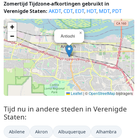
Zomertijd Tijdzone-afkortingen gebruikt in
Verenigde Staten:
AKDT
,
CDT
,
EDT
,
HDT
,
MDT
,
PDT
+
×
−
Antiochi
Leaflet
|
©
OpenStreetMap
bijdragers
Tijd nu in andere steden in Verenigde
Staten:
Abilene
Akron
Albuquerque
Alhambra