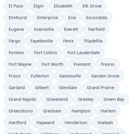
El Paso
Elgin
Elizabeth
Elk Grove
Elmhurst
Enterprise
Erie
Escondido
Eugene
Evansville
Everett
Fairfield
Fargo
Fayetteville
Fenix
Filadelfia
Fontein
Fort Collins
Fort Lauderdale
Fort Wayne
Fort Worth
Fremont
Fresno
Frisco
Fullerton
Gainesville
Garden Grove
Garland
Gilbert
Glendale
Grand Prairie
Grand Rapids
Gravesend
Greeley
Green Bay
Greensboro
Gresham
Hampton
Harlem
Hartford
Hayward
Henderson
Hialeah