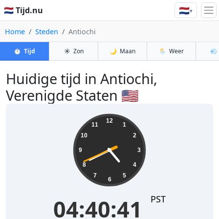
🇳🇱
🇳🇱 Tijd.nu
▾
Home
Steden
Antiochi
⏱️
Tijd
☀️
Zon
🌙
Maan
🌦️
Weer
💨
Huidige tijd in Antiochi,
Verenigde Staten 🇺🇸
04:40:41
12
11
1
10
2
9
3
8
4
7
5
6
PST
04:40:41