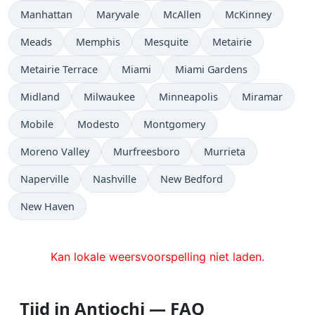
Manhattan
Maryvale
McAllen
McKinney
Meads
Memphis
Mesquite
Metairie
Metairie Terrace
Miami
Miami Gardens
Midland
Milwaukee
Minneapolis
Miramar
Mobile
Modesto
Montgomery
Moreno Valley
Murfreesboro
Murrieta
Naperville
Nashville
New Bedford
New Haven
Kan lokale weersvoorspelling niet laden.
Tijd in Antiochi — FAQ