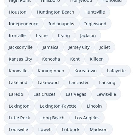
High Point
Hillsboro
Hollywood
Honolulu
Houston
Huntington Beach
Huntsville
Independence
Indianapolis
Inglewood
Ironville
Irvine
Irving
Jackson
Jacksonville
Jamaica
Jersey City
Joliet
Kansas City
Kenosha
Kent
Killeen
Knoxville
Koninginnen
Koreatown
Lafayette
Lakeland
Lakewood
Lancaster
Lansing
Laredo
Las Cruces
Las Vegas
Lewisville
Lexington
Lexington-Fayette
Lincoln
Little Rock
Long Beach
Los Angeles
Louisville
Lowell
Lubbock
Madison