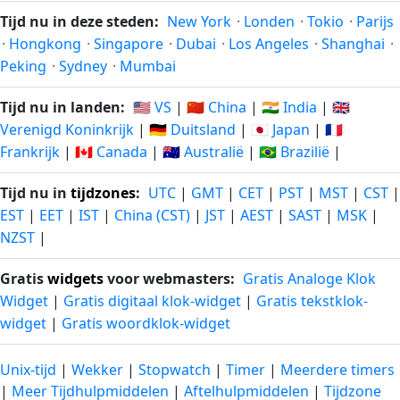
Tijd nu in deze steden:
New York
·
Londen
·
Tokio
·
Parijs
·
Hongkong
·
Singapore
·
Dubai
·
Los Angeles
·
Shanghai
·
Peking
·
Sydney
·
Mumbai
Tijd nu in landen:
🇺🇸 VS
|
🇨🇳 China
|
🇮🇳 India
|
🇬🇧
Verenigd Koninkrijk
|
🇩🇪 Duitsland
|
🇯🇵 Japan
|
🇫🇷
Frankrijk
|
🇨🇦 Canada
|
🇦🇺 Australië
|
🇧🇷 Brazilië
|
Tijd nu in
tijdzones
:
UTC
|
GMT
|
CET
|
PST
|
MST
|
CST
|
EST
|
EET
|
IST
|
China (CST)
|
JST
|
AEST
|
SAST
|
MSK
|
NZST
|
Gratis
widgets
voor webmasters:
Gratis Analoge Klok
Widget
|
Gratis digitaal klok-widget
|
Gratis tekstklok-
widget
|
Gratis woordklok-widget
Unix-tijd
|
Wekker
|
Stopwatch
|
Timer
|
Meerdere timers
|
Meer Tijdhulpmiddelen
|
Aftelhulpmiddelen
|
Tijdzone