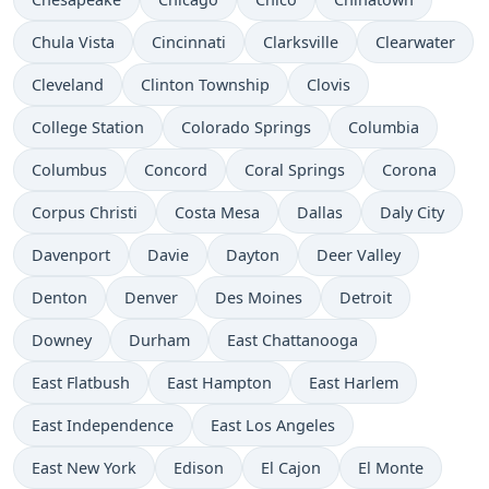
Chula Vista
Cincinnati
Clarksville
Clearwater
Cleveland
Clinton Township
Clovis
College Station
Colorado Springs
Columbia
Columbus
Concord
Coral Springs
Corona
Corpus Christi
Costa Mesa
Dallas
Daly City
Davenport
Davie
Dayton
Deer Valley
Denton
Denver
Des Moines
Detroit
Downey
Durham
East Chattanooga
East Flatbush
East Hampton
East Harlem
East Independence
East Los Angeles
East New York
Edison
El Cajon
El Monte