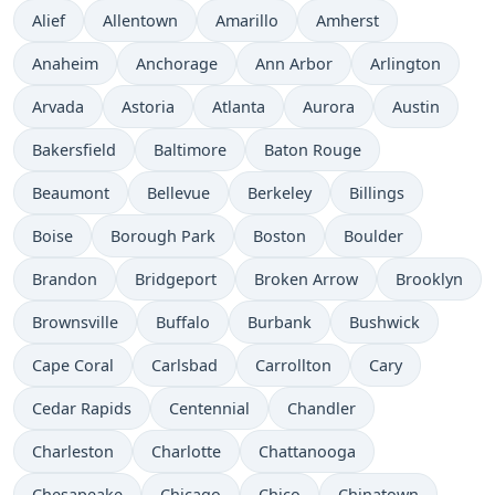
Alief
Allentown
Amarillo
Amherst
Anaheim
Anchorage
Ann Arbor
Arlington
Arvada
Astoria
Atlanta
Aurora
Austin
Bakersfield
Baltimore
Baton Rouge
Beaumont
Bellevue
Berkeley
Billings
Boise
Borough Park
Boston
Boulder
Brandon
Bridgeport
Broken Arrow
Brooklyn
Brownsville
Buffalo
Burbank
Bushwick
Cape Coral
Carlsbad
Carrollton
Cary
Cedar Rapids
Centennial
Chandler
Charleston
Charlotte
Chattanooga
Chesapeake
Chicago
Chico
Chinatown