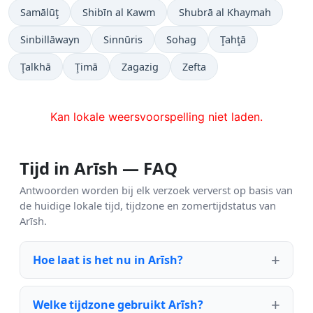
Samālūţ
Shibīn al Kawm
Shubrā al Khaymah
Sinbillāwayn
Sinnūris
Sohag
Ţahţā
Ţalkhā
Ţimā
Zagazig
Zefta
Kan lokale weersvoorspelling niet laden.
Tijd in Arīsh — FAQ
Antwoorden worden bij elk verzoek ververst op basis van
de huidige lokale tijd, tijdzone en zomertijdstatus van
Arīsh.
Hoe laat is het nu in Arīsh?
Welke tijdzone gebruikt Arīsh?