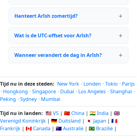
Hanteert Arīsh zomertijd?
Wat is de UTC-offset voor Arīsh?
Wanneer verandert de dag in Arīsh?
Tijd nu in deze steden:
New York
·
Londen
·
Tokio
·
Parijs
·
Hongkong
·
Singapore
·
Dubai
·
Los Angeles
·
Shanghai
·
Peking
·
Sydney
·
Mumbai
Tijd nu in landen:
🇺🇸 VS
|
🇨🇳 China
|
🇮🇳 India
|
🇬🇧
Verenigd Koninkrijk
|
🇩🇪 Duitsland
|
🇯🇵 Japan
|
🇫🇷
Frankrijk
|
🇨🇦 Canada
|
🇦🇺 Australië
|
🇧🇷 Brazilië
|