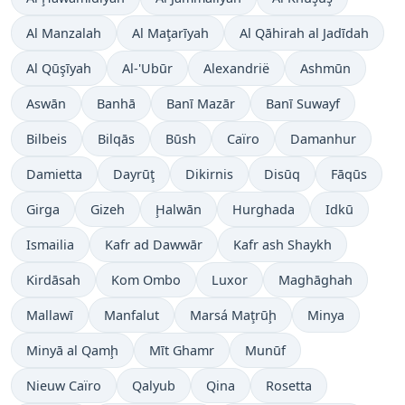
Al Manzalah
Al Maţarīyah
Al Qāhirah al Jadīdah
Al Qūşīyah
Al-'Ubūr
Alexandrië
Ashmūn
Aswān
Banhā
Banī Mazār
Banī Suwayf
Bilbeis
Bilqās
Būsh
Caïro
Damanhur
Damietta
Dayrūţ
Dikirnis
Disūq
Fāqūs
Girga
Gizeh
Ḩalwān
Hurghada
Idkū
Ismailia
Kafr ad Dawwār
Kafr ash Shaykh
Kirdāsah
Kom Ombo
Luxor
Maghāghah
Mallawī
Manfalut
Marsá Maţrūḩ
Minya
Minyā al Qamḩ
Mīt Ghamr
Munūf
Nieuw Caïro
Qalyub
Qina
Rosetta