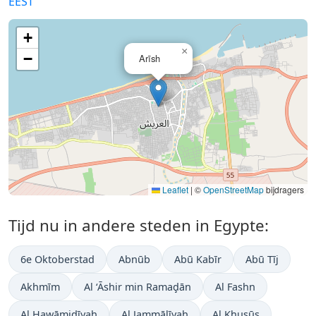
EEST
+
×
−
Arīsh
Leaflet
|
©
OpenStreetMap
bijdragers
Tijd nu in andere steden in Egypte:
6e Oktoberstad
Abnūb
Abū Kabīr
Abū Tīj
Akhmīm
Al ‘Āshir min Ramaḑān
Al Fashn
Al Ḩawāmidīyah
Al Jammālīyah
Al Khuşūş