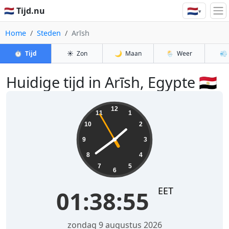
🇳🇱
🇳🇱 Tijd.nu
▾
Home
Steden
Arīsh
⏱️
Tijd
☀️
Zon
🌙
Maan
🌦️
Weer
💨
Huidige tijd in Arīsh, Egypte 🇪🇬
01:38:55
12
11
1
10
2
9
3
8
4
7
5
6
EET
01:38:55
zondag 9 augustus 2026