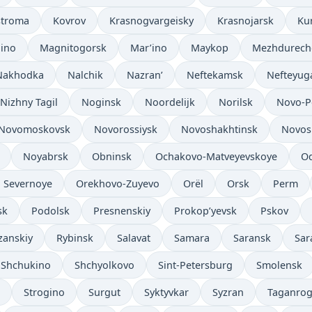
stroma
Kovrov
Krasnogvargeisky
Krasnojarsk
Ku
lino
Magnitogorsk
Mar’ino
Maykop
Mezhdurech
Nakhodka
Nalchik
Nazran’
Neftekamsk
Nefteyug
Nizhny Tagil
Noginsk
Noordelijk
Norilsk
Novo-P
Novomoskovsk
Novorossiysk
Novoshakhtinsk
Novos
Noyabrsk
Obninsk
Ochakovo-Matveyevskoye
Od
 Severnoye
Orekhovo-Zuyevo
Orël
Orsk
Perm
sk
Podolsk
Presnenskiy
Prokop’yevsk
Pskov
zanskiy
Rybinsk
Salavat
Samara
Saransk
Sar
Shchukino
Shchyolkovo
Sint-Petersburg
Smolensk
Strogino
Surgut
Syktyvkar
Syzran
Taganro