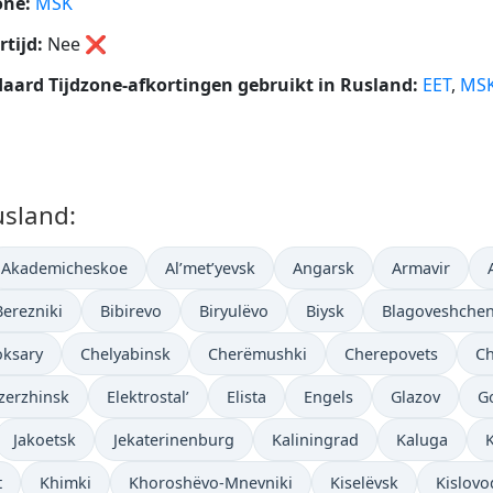
one:
MSK
tijd:
Nee
❌
aard Tijdzone-afkortingen gebruikt in Rusland:
EET
,
MS
usland:
Akademicheskoe
Al’met’yevsk
Angarsk
Armavir
Berezniki
Bibirevo
Biryulëvo
Biysk
Blagoveshche
ksary
Chelyabinsk
Cherëmushki
Cherepovets
Ch
zerzhinsk
Elektrostal’
Elista
Engels
Glazov
G
Jakoetsk
Jekaterinenburg
Kaliningrad
Kaluga
t
Khimki
Khoroshëvo-Mnevniki
Kiselëvsk
Kislovo