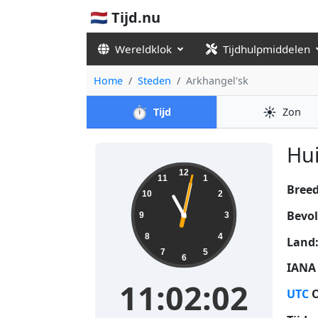
🇳🇱 Tijd.nu
Wereldklok
Tijdhulpmiddelen
Home
Steden
Arkhangel'sk
⏱️
☀️
Tijd
Zon
Hui
11:02:03
12
11
1
Bree
10
2
Bevol
9
3
8
4
Land
7
5
6
IANA 
11:02:03
UTC
O