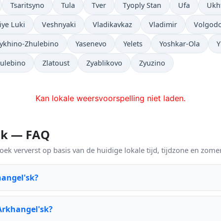
Tsaritsyno
Tula
Tver
Tyoply Stan
Ufa
Ukh
iye Luki
Veshnyaki
Vladikavkaz
Vladimir
Volgod
ykhino-Zhulebino
Yasenevo
Yelets
Yoshkar-Ola
Y
ulebino
Zlatoust
Zyablikovo
Zyuzino
Kan lokale weersvoorspelling niet laden.
'sk — FAQ
k ververst op basis van de huidige lokale tijd, tijdzone en zomer
hangel'sk?
Arkhangel'sk?