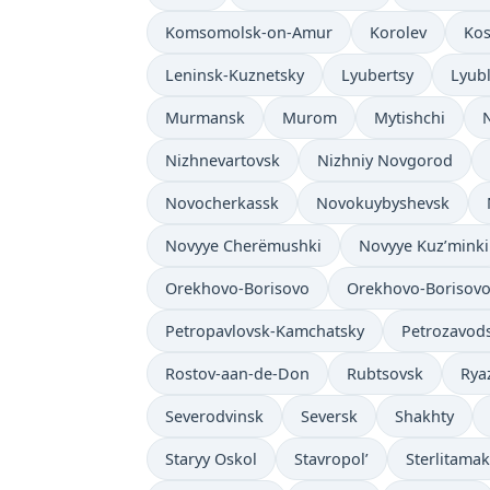
Komsomolsk-on-Amur
Korolev
Ko
Leninsk-Kuznetsky
Lyubertsy
Lyub
Murmansk
Murom
Mytishchi
Nizhnevartovsk
Nizhniy Novgorod
Novocherkassk
Novokuybyshevsk
Novyye Cherëmushki
Novyye Kuz’minki
Orekhovo-Borisovo
Orekhovo-Borisovo
Petropavlovsk-Kamchatsky
Petrozavod
Rostov-aan-de-Don
Rubtsovsk
Rya
Severodvinsk
Seversk
Shakhty
Staryy Oskol
Stavropol’
Sterlitamak