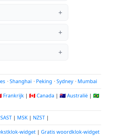
les
·
Shanghai
·
Peking
·
Sydney
·
Mumbai
🇷 Frankrijk
|
🇨🇦 Canada
|
🇦🇺 Australië
|
🇧🇷
|
SAST
|
MSK
|
NZST
|
ekstklok-widget
|
Gratis woordklok-widget