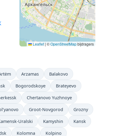
K
Leaflet
|
©
OpenStreetMap
bijdragers
Artëm
Arzamas
Balakovo
nsk
Bogorodskoye
Brateyevo
erkessk
Chertanovo Yuzhnoye
ol’yanovo
Groot-Novgorod
Grozny
Kamensk-Uralski
Kamyshin
Kansk
dsk
Kolomna
Kolpino