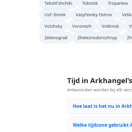
Tekstil’shchiki
Tobolsk
Troparëvo
Ust’-Ilimsk
Vasyl'evsky Ostrov
Velik
Volzhsky
Voronezh
Votkinsk
V
Zelenograd
Zheleznodorozhnyy
Zh
Tijd in Arkhangel
Antwoorden worden bij elk verzoe
Hoe laat is het nu in Ark
Welke tijdzone gebruikt 