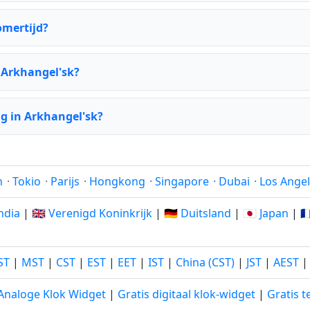
omertijd?
r Arkhangel'sk?
g in Arkhangel'sk?
n
·
Tokio
·
Parijs
·
Hongkong
·
Singapore
·
Dubai
·
Los Ange
India
|
🇬🇧 Verenigd Koninkrijk
|
🇩🇪 Duitsland
|
🇯🇵 Japan
|
🇫
ST
|
MST
|
CST
|
EST
|
EET
|
IST
|
China (CST)
|
JST
|
AEST
 Analoge Klok Widget
|
Gratis digitaal klok-widget
|
Gratis t