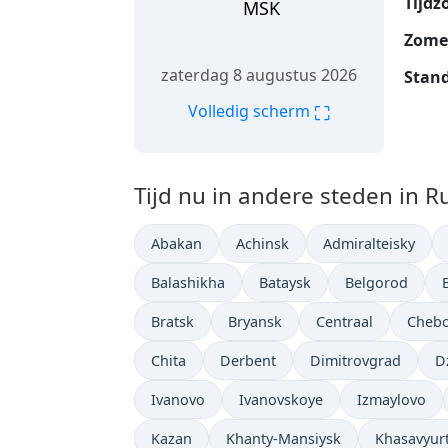
Tijdz
MSK
Zomer
zaterdag 8 augustus 2026
Stand
⛶
Volledig scherm
Tijd nu in andere steden in R
Abakan
Achinsk
Admiralteisky
Balashikha
Bataysk
Belgorod
Bratsk
Bryansk
Centraal
Chebo
Chita
Derbent
Dimitrovgrad
D
Ivanovo
Ivanovskoye
Izmaylovo
Kazan
Khanty-Mansiysk
Khasavyur