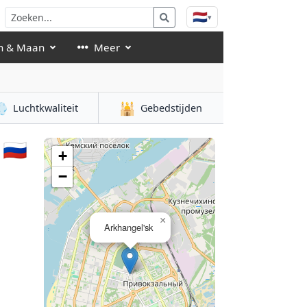
🇳🇱
▾
n & Maan
Meer

🕌
Luchtkwaliteit
Gebedstijden
🇷🇺
+
−
×
Arkhangel'sk