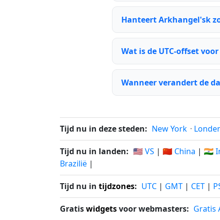
Hanteert Arkhangel'sk z
Wat is de UTC-offset voo
Wanneer verandert de da
Tijd nu in deze steden:
New York
·
Londe
Tijd nu in landen:
🇺🇸 VS
|
🇨🇳 China
|
🇮🇳 
Brazilië
|
Tijd nu in
tijdzones
:
UTC
|
GMT
|
CET
|
P
Gratis
widgets
voor webmasters:
Gratis