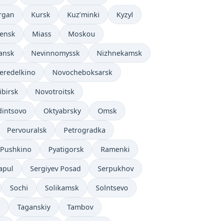
rgan
Kursk
Kuz’minki
Kyzyl
ensk
Miass
Moskou
ansk
Nevinnomyssk
Nizhnekamsk
eredelkino
Novocheboksarsk
ibirsk
Novotroitsk
intsovo
Oktyabrsky
Omsk
Pervouralsk
Petrogradka
Pushkino
Pyatigorsk
Ramenki
apul
Sergiyev Posad
Serpukhov
Sochi
Solikamsk
Solntsevo
g
Taganskiy
Tambov