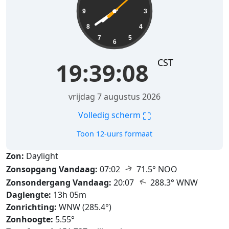
9
3
8
4
7
5
6
CST
19:39:09
vrijdag 7 augustus 2026
⛶
Volledig scherm
Toon 12-uurs formaat
Zon:
Daylight
↑
Zonsopgang Vandaag:
07:02
71.5° NOO
↑
Zonsondergang Vandaag:
20:07
288.3° WNW
Daglengte:
13h 05m
Zonrichting:
WNW (285.4°)
Zonhoogte:
5.55°