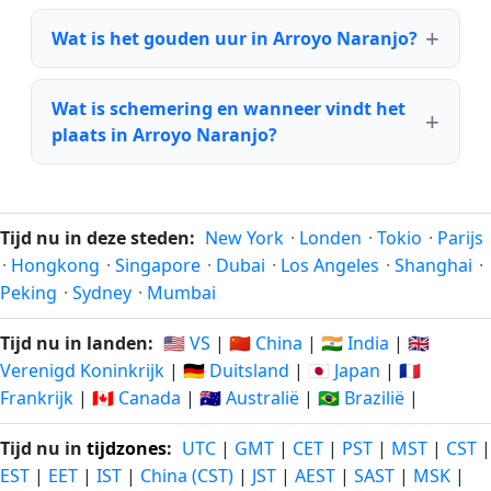
Wat is het gouden uur in Arroyo Naranjo?
Wat is schemering en wanneer vindt het
plaats in Arroyo Naranjo?
Tijd nu in deze steden:
New York
·
Londen
·
Tokio
·
Parijs
·
Hongkong
·
Singapore
·
Dubai
·
Los Angeles
·
Shanghai
·
Peking
·
Sydney
·
Mumbai
Tijd nu in landen:
🇺🇸 VS
|
🇨🇳 China
|
🇮🇳 India
|
🇬🇧
Verenigd Koninkrijk
|
🇩🇪 Duitsland
|
🇯🇵 Japan
|
🇫🇷
Frankrijk
|
🇨🇦 Canada
|
🇦🇺 Australië
|
🇧🇷 Brazilië
|
Tijd nu in
tijdzones
:
UTC
|
GMT
|
CET
|
PST
|
MST
|
CST
|
EST
|
EET
|
IST
|
China (CST)
|
JST
|
AEST
|
SAST
|
MSK
|