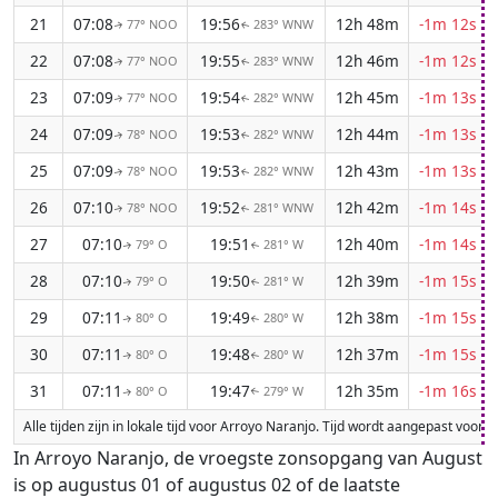
21
07:08
19:56
12h 48m
-1m 12s
77° NOO
283° WNW
↑
↑
22
07:08
19:55
12h 46m
-1m 12s
77° NOO
283° WNW
↑
↑
23
07:09
19:54
12h 45m
-1m 13s
77° NOO
282° WNW
↑
↑
24
07:09
19:53
12h 44m
-1m 13s
78° NOO
282° WNW
↑
↑
25
07:09
19:53
12h 43m
-1m 13s
78° NOO
282° WNW
↑
↑
26
07:10
19:52
12h 42m
-1m 14s
78° NOO
281° WNW
↑
↑
27
07:10
19:51
12h 40m
-1m 14s
79° O
281° W
↑
↑
28
07:10
19:50
12h 39m
-1m 15s
79° O
281° W
↑
↑
29
07:11
19:49
12h 38m
-1m 15s
80° O
280° W
↑
↑
30
07:11
19:48
12h 37m
-1m 15s
80° O
280° W
↑
↑
31
07:11
19:47
12h 35m
-1m 16s
80° O
279° W
↑
↑
Alle tijden zijn in lokale tijd voor Arroyo Naranjo. Tijd wordt aangepast voo
In Arroyo Naranjo, de vroegste zonsopgang van August
is op augustus 01 of augustus 02 of de laatste