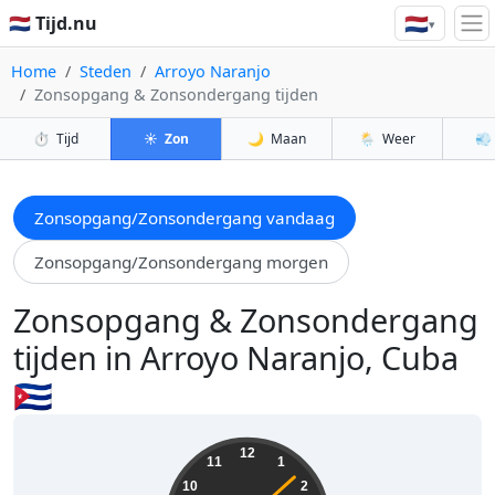
🇳🇱
🇳🇱 Tijd.nu
▾
Home
Steden
Arroyo Naranjo
Zonsopgang & Zonsondergang tijden
⏱️
Tijd
☀️
Zon
🌙
Maan
🌦️
Weer
💨
Zonsopgang/Zonsondergang vandaag
Zonsopgang/Zonsondergang morgen
Zonsopgang & Zonsondergang
tijden in Arroyo Naranjo, Cuba
🇨🇺
19:39:09
12
11
1
10
2