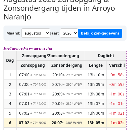
Zonsondergang tijden in Arroyo
Naranjo
Maand:
Jaar:
Bekijk Zon-gegevens
Scroll naar rechts om meer te zien
Zonsopgang/Zonsondergang
Daglicht
Dag
Zonsopgang
Zonsondergang
Lengte
Verschil
1
07:00
20:10
13h 10m
-0m 58s
70° NOO
290° WNW
↑
↑
2
07:00
20:10
13h 09m
-0m 59s
70° NOO
290° WNW
↑
↑
3
07:01
20:09
13h 08m
-1m 00s
71° NOO
289° WNW
↑
↑
4
07:01
20:09
13h 07m
-1m 01s
71° NOO
289° WNW
↑
↑
5
07:02
20:08
13h 06m
-1m 02s
71° NOO
289° WNW
↑
↑
6
07:02
20:07
13h 05m
-1m 02s
72° NOO
288° WNW
↑
↑