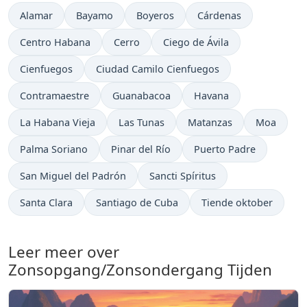
Alamar
Bayamo
Boyeros
Cárdenas
Centro Habana
Cerro
Ciego de Ávila
Cienfuegos
Ciudad Camilo Cienfuegos
Contramaestre
Guanabacoa
Havana
La Habana Vieja
Las Tunas
Matanzas
Moa
Palma Soriano
Pinar del Río
Puerto Padre
San Miguel del Padrón
Sancti Spíritus
Santa Clara
Santiago de Cuba
Tiende oktober
Leer meer over
Zonsopgang/Zonsondergang Tijden