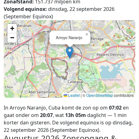
Zonafstand:
151.737 miljoen km
Volgend equinox:
dinsdag, 22 september 2026
(September Equinox)
+
×
−
Arroyo Naranjo
Leaflet
|
©
OpenStreetMap
contributors
In Arroyo Naranjo, Cuba komt de zon op om
07:02
en
gaat onder om
20:07
, wat
13h 05m
daglicht — 1 min
korter dan gisteren. De volgend equinox is op dinsdag,
22 september 2026 (September Equinox).
Augustus 2026
Zonsopgang &