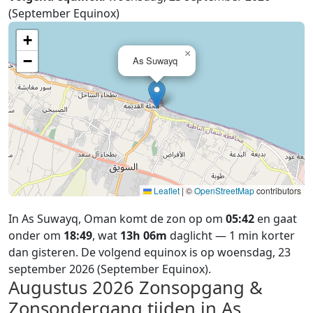
(September Equinox)
+
×
−
As Suwayq
Leaflet
|
©
OpenStreetMap
contributors
In As Suwayq, Oman komt de zon op om
05:42
en gaat
onder om
18:49
, wat
13h 06m
daglicht — 1 min korter
dan gisteren. De volgend equinox is op woensdag, 23
september 2026 (September Equinox).
Augustus 2026
Zonsopgang &
Zonsondergang tijden in As