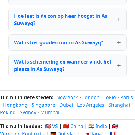
Hoe laat is de zon op haar hoogst in As
Suwayq?
Wat is het gouden uur in As Suwayq?
Wat is schemering en wanneer vindt het
plaats in As Suwayq?
Tijd nu in deze steden:
New York
·
Londen
·
Tokio
·
Parijs
·
Hongkong
·
Singapore
·
Dubai
·
Los Angeles
·
Shanghai
·
Peking
·
Sydney
·
Mumbai
Tijd nu in landen:
🇺🇸 VS
|
🇨🇳 China
|
🇮🇳 India
|
🇬🇧
Verenigd Koninkrijk
|
🇩🇪 Duitsland
|
🇯🇵 Japan
|
🇫🇷