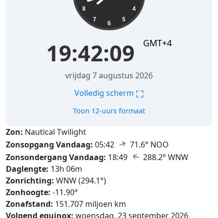
8
4
7
5
6
GMT+4
19:42:10
vrijdag 7 augustus 2026
⛶
Volledig scherm
Toon 12-uurs formaat
Zon:
Nautical Twilight
↑
Zonsopgang Vandaag:
05:42
71.6° NOO
↑
Zonsondergang Vandaag:
18:49
288.2° WNW
Daglengte:
13h 06m
Zonrichting:
WNW (294.1°)
Zonhoogte:
-11.90°
Zonafstand:
151.707 miljoen km
Volgend equinox:
woensdag, 23 september 2026