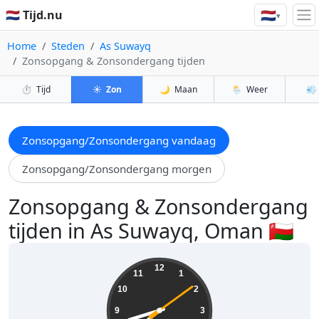
🇳🇱
🇳🇱 Tijd.nu
▾
Home
Steden
As Suwayq
Zonsopgang & Zonsondergang tijden
⏱️
Tijd
☀️
Zon
🌙
Maan
🌦️
Weer
💨
Zonsopgang/Zonsondergang vandaag
Zonsopgang/Zonsondergang morgen
Zonsopgang & Zonsondergang
tijden in As Suwayq, Oman 🇴🇲
19:42:10
12
11
1
10
2
9
3