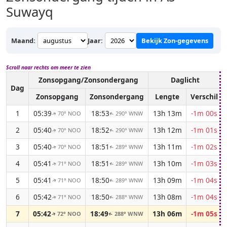
Suwayq
Maand:
Jaar:
Bekijk Zon-gegevens
Scroll naar rechts om meer te zien
Zonsopgang/Zonsondergang
Daglicht
Dag
Zonsopgang
Zonsondergang
Lengte
Verschil
1
05:39
18:53
13h 13m
-1m 00s
70° NOO
290° WNW
↑
↑
2
05:40
18:52
13h 12m
-1m 01s
70° NOO
290° WNW
↑
↑
3
05:40
18:51
13h 11m
-1m 02s
70° NOO
289° WNW
↑
↑
4
05:41
18:51
13h 10m
-1m 03s
71° NOO
289° WNW
↑
↑
5
05:41
18:50
13h 09m
-1m 04s
71° NOO
289° WNW
↑
↑
6
05:42
18:50
13h 08m
-1m 04s
71° NOO
288° WNW
↑
↑
7
05:42
18:49
13h 06m
-1m 05s
72° NOO
288° WNW
↑
↑