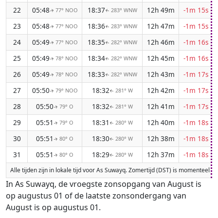
22
05:48
18:37
12h 49m
-1m 15s
77° NOO
283° WNW
↑
↑
23
05:48
18:36
12h 47m
-1m 15s
77° NOO
283° WNW
↑
↑
24
05:49
18:35
12h 46m
-1m 16s
77° NOO
282° WNW
↑
↑
25
05:49
18:34
12h 45m
-1m 16s
78° NOO
282° WNW
↑
↑
26
05:49
18:33
12h 43m
-1m 17s
78° NOO
282° WNW
↑
↑
27
05:50
18:32
12h 42m
-1m 17s
79° NOO
281° W
↑
↑
28
05:50
18:32
12h 41m
-1m 17s
79° O
281° W
↑
↑
29
05:51
18:31
12h 40m
-1m 18s
79° O
280° W
↑
↑
30
05:51
18:30
12h 38m
-1m 18s
80° O
280° W
↑
↑
31
05:51
18:29
12h 37m
-1m 18s
80° O
280° W
↑
↑
Alle tijden zijn in lokale tijd voor As Suwayq. Zomertijd (DST) is momenteel 
In As Suwayq, de vroegste zonsopgang van August is
op augustus 01 of de laatste zonsondergang van
August is op augustus 01.