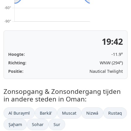
19:42
Hoogte:
-11.9°
Richting:
WNW (294°)
Positie:
Nautical Twilight
Zonsopgang & Zonsondergang tijden
in andere steden in Oman:
Al Buraymī
Barkā’
Muscat
Nizwá
Rustaq
Şaḩam
Sohar
Sur