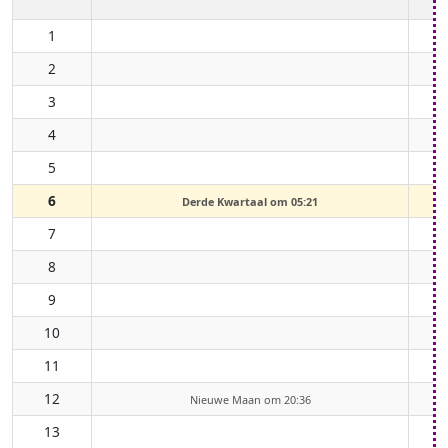
1
2
3
4
5
6
Derde Kwartaal om 05:21
7
8
9
10
11
12
Nieuwe Maan om 20:36
13