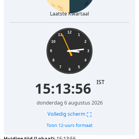
Laatste Kwartaal
15:13:57
12
11
1
10
2
9
3
8
4
7
5
6
IST
15:13:57
donderdag 6 augustus 2026
⛶
Volledig scherm
Toon 12-uurs formaat
Huidige tijd (Lokaal):
15:13:57