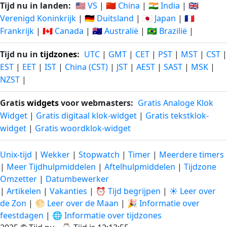
Tijd nu in landen:
🇺🇸 VS
|
🇨🇳 China
|
🇮🇳 India
|
🇬🇧
Verenigd Koninkrijk
|
🇩🇪 Duitsland
|
🇯🇵 Japan
|
🇫🇷
Frankrijk
|
🇨🇦 Canada
|
🇦🇺 Australië
|
🇧🇷 Brazilië
|
Tijd nu in
tijdzones
:
UTC
|
GMT
|
CET
|
PST
|
MST
|
CST
|
EST
|
EET
|
IST
|
China (CST)
|
JST
|
AEST
|
SAST
|
MSK
|
NZST
|
Gratis
widgets
voor webmasters:
Gratis Analoge Klok
Widget
|
Gratis digitaal klok-widget
|
Gratis tekstklok-
widget
|
Gratis woordklok-widget
Unix-tijd
|
Wekker
|
Stopwatch
|
Timer
|
Meerdere timers
|
Meer Tijdhulpmiddelen
|
Aftelhulpmiddelen
|
Tijdzone
Omzetter
|
Datumbewerker
|
Artikelen
|
Vakanties
|
⏰ Tijd begrijpen
|
☀️ Leer over
de Zon
|
🌕 Leer over de Maan
|
🎉 Informatie over
feestdagen
|
🌐 Informatie over tijdzones