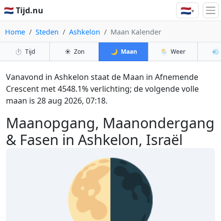
🇳🇱
🇳🇱 Tijd.nu
▾
Home
Steden
Ashkelon
Maan Kalender
⏱️
Tijd
☀️
Zon
🌙
Maan
🌦️
Weer
💨
Vanavond in Ashkelon staat de Maan in Afnemende
Crescent met 4548.1% verlichting; de volgende volle
maan is 28 aug 2026, 07:18.
Maanopgang, Maanondergang
& Fasen in Ashkelon, Israël
🌗