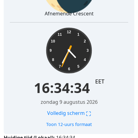
Afnemende Crescent
16:34:35
12
11
1
10
2
9
3
8
4
7
5
6
EET
16:34:35
zondag 9 augustus 2026
⛶
Volledig scherm
Toon 12-uurs formaat
Huidige tijd (Lokaal):
16:34:35