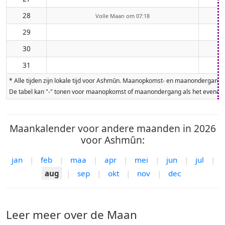
28
Volle Maan om 07:18
29
30
31
* Alle tijden zijn lokale tijd voor Ashmūn. Maanopkomst- en maanondergangt
De tabel kan "-" tonen voor maanopkomst of maanondergang als het evenement
Maankalender voor andere maanden in 2026
voor Ashmūn:
jan
|
feb
|
maa
|
apr
|
mei
|
jun
|
jul
|
aug
|
sep
|
okt
|
nov
|
dec
Leer meer over de Maan