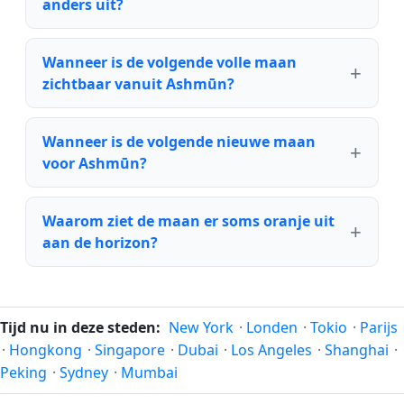
anders uit?
Wanneer is de volgende volle maan
zichtbaar vanuit Ashmūn?
Wanneer is de volgende nieuwe maan
voor Ashmūn?
Waarom ziet de maan er soms oranje uit
aan de horizon?
Tijd nu in deze steden:
New York
·
Londen
·
Tokio
·
Parijs
·
Hongkong
·
Singapore
·
Dubai
·
Los Angeles
·
Shanghai
·
Peking
·
Sydney
·
Mumbai