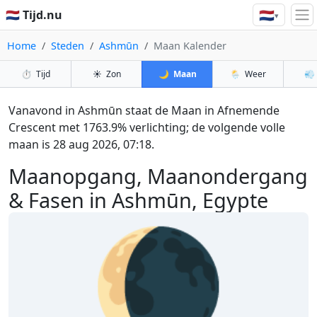
🇳🇱
🇳🇱 Tijd.nu
▾
Home
Steden
Ashmūn
Maan Kalender
⏱️
Tijd
☀️
Zon
🌙
Maan
🌦️
Weer
💨
Vanavond in Ashmūn staat de Maan in Afnemende
Crescent met 1763.9% verlichting; de volgende volle
maan is 28 aug 2026, 07:18.
Maanopgang, Maanondergang
& Fasen in Ashmūn, Egypte
🌘