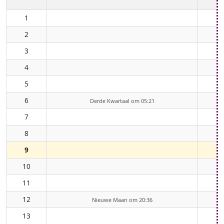
1
2
3
4
5
6
Derde Kwartaal om 05:21
7
8
9
10
11
12
Nieuwe Maan om 20:36
13