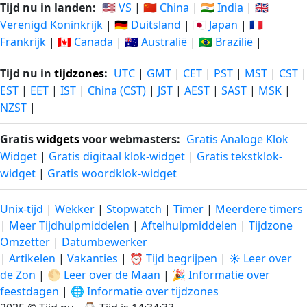
Tijd nu in landen:
🇺🇸 VS
|
🇨🇳 China
|
🇮🇳 India
|
🇬🇧
Verenigd Koninkrijk
|
🇩🇪 Duitsland
|
🇯🇵 Japan
|
🇫🇷
Frankrijk
|
🇨🇦 Canada
|
🇦🇺 Australië
|
🇧🇷 Brazilië
|
Tijd nu in
tijdzones
:
UTC
|
GMT
|
CET
|
PST
|
MST
|
CST
|
EST
|
EET
|
IST
|
China (CST)
|
JST
|
AEST
|
SAST
|
MSK
|
NZST
|
Gratis
widgets
voor webmasters:
Gratis Analoge Klok
Widget
|
Gratis digitaal klok-widget
|
Gratis tekstklok-
widget
|
Gratis woordklok-widget
Unix-tijd
|
Wekker
|
Stopwatch
|
Timer
|
Meerdere timers
|
Meer Tijdhulpmiddelen
|
Aftelhulpmiddelen
|
Tijdzone
Omzetter
|
Datumbewerker
|
Artikelen
|
Vakanties
|
⏰ Tijd begrijpen
|
☀️ Leer over
de Zon
|
🌕 Leer over de Maan
|
🎉 Informatie over
feestdagen
|
🌐 Informatie over tijdzones