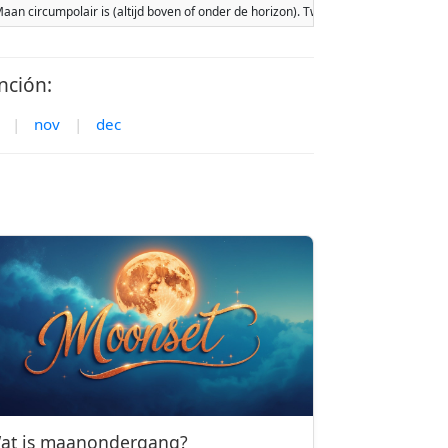
e Maan circumpolair is (altijd boven of onder de horizon). Twee maanopkomsten
nción:
|
nov
|
dec
at is maanondergang?