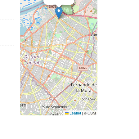
Leaflet
|
© OSM