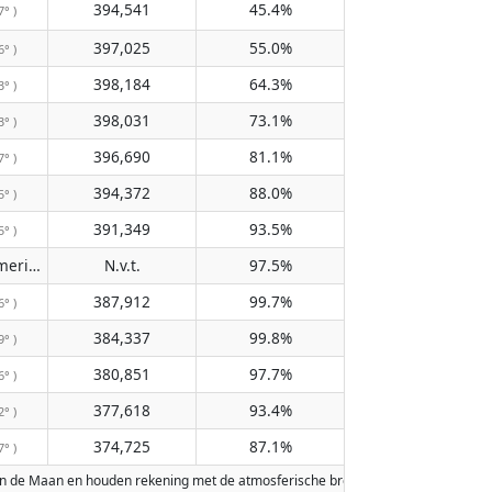
394,541
45.4%
7° )
397,025
55.0%
6° )
398,184
64.3%
3° )
398,031
73.1%
3° )
396,690
81.1%
7° )
394,372
88.0%
5° )
391,349
93.5%
5° )
Passeert de meridiaan niet
N.v.t.
97.5%
( N.v.t. )
387,912
99.7%
6° )
384,337
99.8%
9° )
380,851
97.7%
6° )
377,618
93.4%
2° )
374,725
87.1%
7° )
n de Maan en houden rekening met de atmosferische breking van de Aarde. Data z