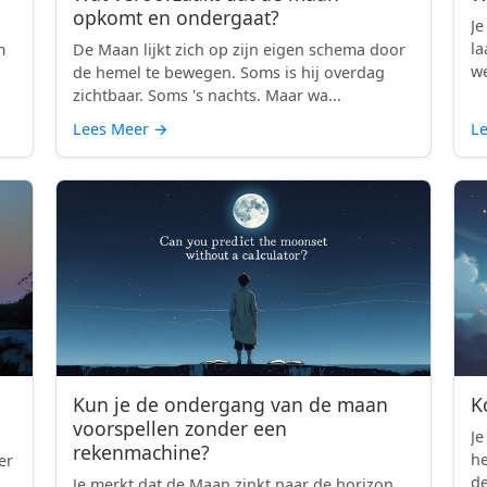
opkomt en ondergaat?
Je
la
m
De Maan lijkt zich op zijn eigen schema door
we
d
de hemel te bewegen. Soms is hij overdag
zichtbaar. Soms 's nachts. Maar wa...
Lees Meer
→
L
Kun je de ondergang van de maan
K
voorspellen zonder een
Je
rekenmachine?
h
er
de
Je merkt dat de Maan zinkt naar de horizon