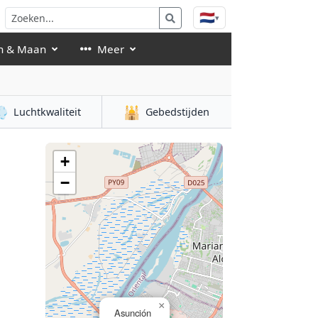
🇳🇱
▾
n & Maan
Meer

🕌
Luchtkwaliteit
Gebedstijden
+
−
×
Asunción