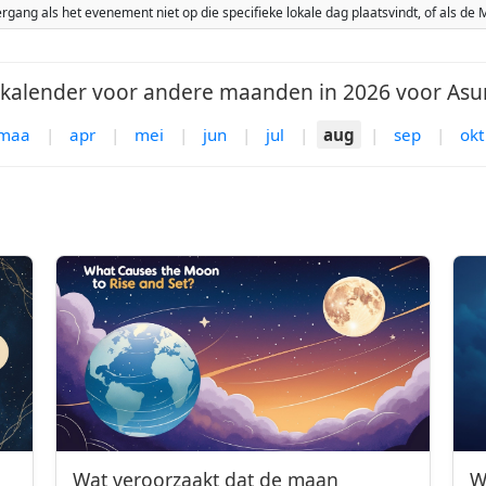
ang als het evenement niet op die specifieke lokale dag plaatsvindt, of als d
alender voor andere maanden in 2026 voor Asu
maa
|
apr
|
mei
|
jun
|
jul
|
aug
|
sep
|
okt
Wat veroorzaakt dat de maan
W