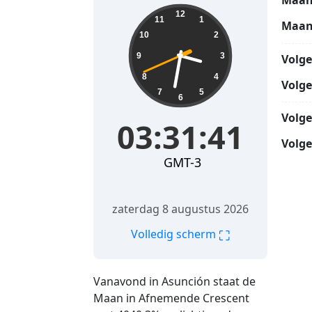
Maan
03:31:42
12
11
1
Maan
10
2
9
3
Volg
8
4
Volg
7
5
6
Volg
03:31:42
Volge
GMT-3
zaterdag 8 augustus 2026
⛶
Volledig scherm
Vanavond in Asunción staat de
Maan in Afnemende Crescent