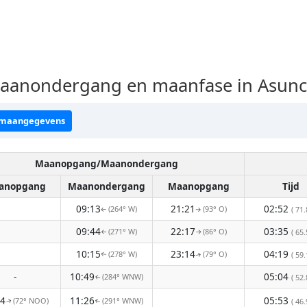
anondergang en maanfase in Asunci
 maangegevens
Maanopgang/Maanondergang
anopgang
Maanondergang
Maanopgang
Tijd
09:13
21:21
02:52
(264° W)
(93° O)
( 71.
↑
↑
09:44
22:17
03:35
(271° W)
(86° O)
( 65.
↑
↑
10:15
23:14
04:19
(278° W)
(79° O)
( 59.
↑
↑
-
10:49
05:04
(284° WNW)
( 52.
↑
14
11:26
05:53
(72° NOO)
(291° WNW)
( 46.
↑
↑