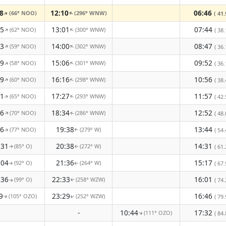
8
12:10
06:46
(66° NOO)
(296° WNW)
( 41.
↑
↑
25
13:01
07:44
(62° NOO)
(300° WNW)
↑
↑
( 38.
33
14:00
08:47
(59° NOO)
(302° WNW)
↑
↑
( 36.
39
15:06
09:52
(58° NOO)
(301° WNW)
↑
↑
( 36.
39
16:16
10:56
(60° NOO)
(298° WNW)
↑
↑
( 38.
31
17:27
11:57
(65° NOO)
(293° WNW)
( 42.
↑
↑
16
18:34
12:52
(70° NOO)
(286° WNW)
( 48.
↑
↑
56
19:38
13:44
(77° NOO)
(279° W)
( 54.
↑
↑
:31
20:38
14:31
(85° O)
(272° W)
( 61.
↑
↑
:04
21:36
15:17
(92° O)
(264° W)
( 67.
↑
↑
:36
22:33
16:01
(99° O)
(258° WZW)
( 74.
↑
↑
9
23:29
16:46
(105° OZO)
(252° WZW)
( 79.
↑
↑
-
10:44
17:32
(111° OZO)
( 84.
↑