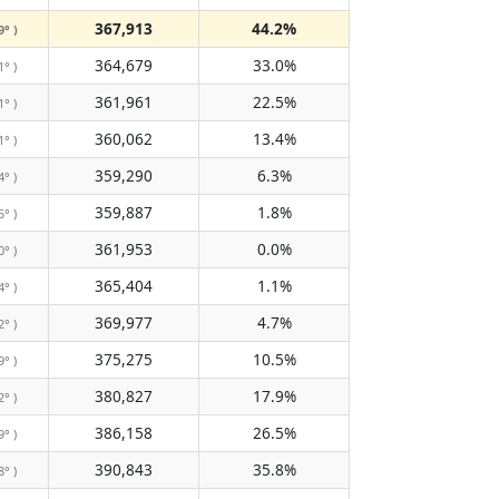
367,913
44.2%
9° )
364,679
33.0%
1° )
361,961
22.5%
1° )
360,062
13.4%
1° )
359,290
6.3%
4° )
359,887
1.8%
5° )
361,953
0.0%
0° )
365,404
1.1%
4° )
369,977
4.7%
2° )
375,275
10.5%
9° )
380,827
17.9%
2° )
386,158
26.5%
9° )
390,843
35.8%
8° )