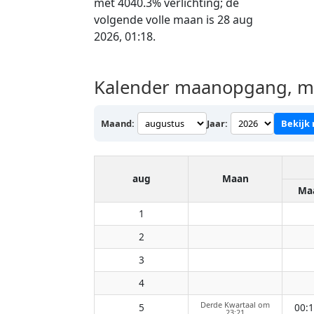
met 4040.3% verlichting; de
volgende volle maan is 28 aug
2026, 01:18.
Kalender maanopgang, ma
Maand:
Jaar:
Bekijk
aug
Maan
Ma
1
2
3
4
Derde Kwartaal om
5
00:
23:21