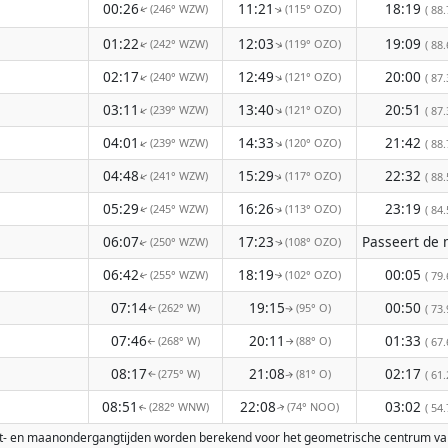
00:26
11:21
18:19
(246° WZW)
(115° OZO)
( 88.
↑
↑
01:22
12:03
19:09
(242° WZW)
(119° OZO)
↑
↑
( 88.
02:17
12:49
20:00
(240° WZW)
(121° OZO)
↑
↑
( 87.
03:11
13:40
20:51
(239° WZW)
(121° OZO)
↑
↑
( 87.
04:01
14:33
21:42
(239° WZW)
(120° OZO)
↑
↑
( 88.
04:48
15:29
22:32
(241° WZW)
(117° OZO)
↑
( 88.
↑
05:29
16:26
23:19
(245° WZW)
(113° OZO)
( 84.
↑
↑
06:07
17:23
(250° WZW)
(108° OZO)
↑
↑
06:42
18:19
00:05
(255° WZW)
(102° OZO)
( 79.
↑
↑
07:14
19:15
00:50
(262° W)
(95° O)
( 73.
↑
↑
07:46
20:11
01:33
(268° W)
(88° O)
( 67.
↑
↑
08:17
21:08
02:17
(275° W)
(81° O)
( 61.
↑
↑
08:51
22:08
03:02
(282° WNW)
(74° NOO)
( 54.
↑
↑
omst- en maanondergangtijden worden berekend voor het geometrische centrum va