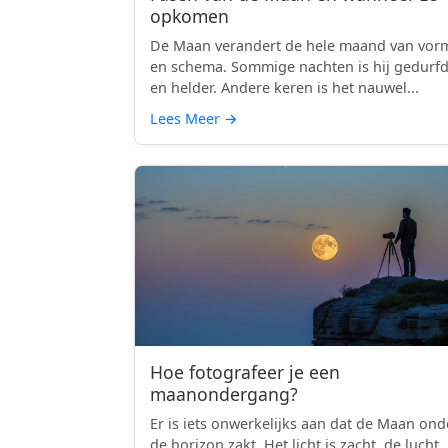
opkomen
De Maan verandert de hele maand van vor
en schema. Sommige nachten is hij gedurf
en helder. Andere keren is het nauwel...
Lees Meer
→
Hoe fotografeer je een
maanondergang?
Er is iets onwerkelijks aan dat de Maan ond
de horizon zakt. Het licht is zacht, de lucht