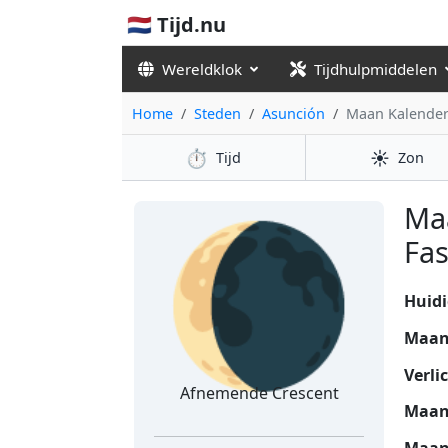
🇳🇱 Tijd.nu
Wereldklok
Tijdhulpmiddelen
Home
Steden
Asunción
Maan Kalende
⏱️
☀️
Tijd
Zon
🌘
Ma
Fas
Huidi
Maan
Verli
Afnemende Crescent
Maan