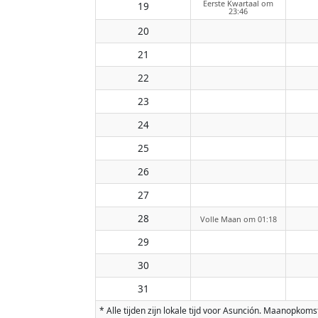
Eerste Kwartaal om
19
23:46
20
21
22
23
24
25
26
27
28
Volle Maan om 01:18
29
30
31
* Alle tijden zijn lokale tijd voor Asunción. Maanopk