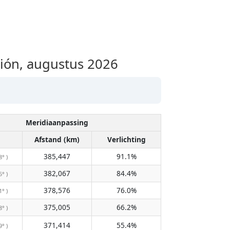
ón, augustus 2026
Meridiaanpassing
Afstand (km)
Verlichting
385,447
91.1%
8° )
382,067
84.4%
5° )
378,576
76.0%
1° )
375,005
66.2%
8° )
371,414
55.4%
9° )