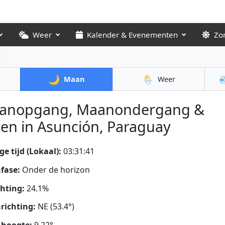
Weer
Kalender & Evenementen
Zo
r
🌙
🌦️

Maan
Weer
anopgang, Maanondergang &
en in Asunción, Paraguay
ge tijd (Lokaal):
03:31:42
fase:
Onder de horizon
chting:
24.1%
richting:
NE (53.4°)