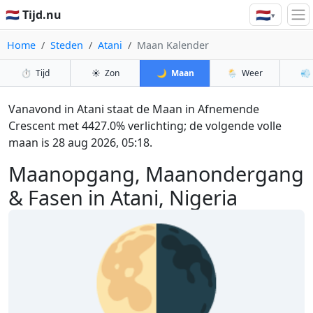
🇳🇱
🇳🇱 Tijd.nu
▾
Home
Steden
Atani
Maan Kalender
⏱️
Tijd
☀️
Zon
🌙
Maan
🌦️
Weer
💨
Vanavond in Atani staat de Maan in Afnemende
Crescent met 4427.0% verlichting; de volgende volle
maan is 28 aug 2026, 05:18.
Maanopgang, Maanondergang
& Fasen in Atani, Nigeria
🌗