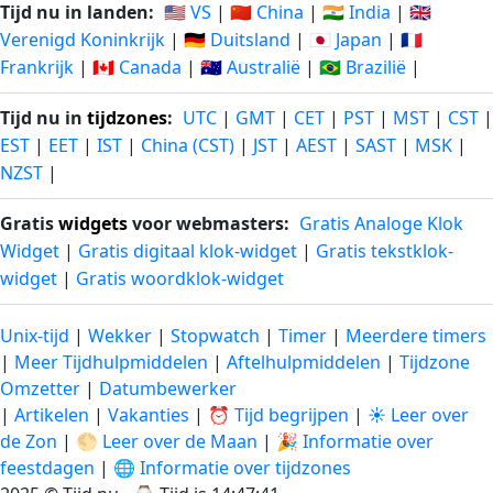
Tijd nu in landen:
🇺🇸 VS
|
🇨🇳 China
|
🇮🇳 India
|
🇬🇧
Verenigd Koninkrijk
|
🇩🇪 Duitsland
|
🇯🇵 Japan
|
🇫🇷
Frankrijk
|
🇨🇦 Canada
|
🇦🇺 Australië
|
🇧🇷 Brazilië
|
Tijd nu in
tijdzones
:
UTC
|
GMT
|
CET
|
PST
|
MST
|
CST
|
EST
|
EET
|
IST
|
China (CST)
|
JST
|
AEST
|
SAST
|
MSK
|
NZST
|
Gratis
widgets
voor webmasters:
Gratis Analoge Klok
Widget
|
Gratis digitaal klok-widget
|
Gratis tekstklok-
widget
|
Gratis woordklok-widget
Unix-tijd
|
Wekker
|
Stopwatch
|
Timer
|
Meerdere timers
|
Meer Tijdhulpmiddelen
|
Aftelhulpmiddelen
|
Tijdzone
Omzetter
|
Datumbewerker
|
Artikelen
|
Vakanties
|
⏰ Tijd begrijpen
|
☀️ Leer over
de Zon
|
🌕 Leer over de Maan
|
🎉 Informatie over
feestdagen
|
🌐 Informatie over tijdzones