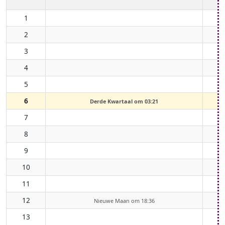
1
2
3
4
5
6
Derde Kwartaal om 03:21
7
8
9
10
11
12
Nieuwe Maan om 18:36
13