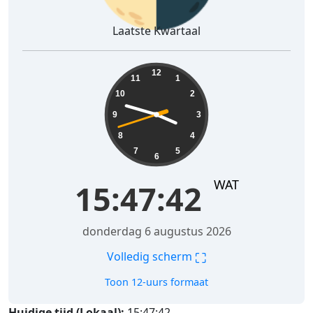
Laatste Kwartaal
15:47:43
12
11
1
10
2
9
3
8
4
7
5
6
WAT
15:47:43
donderdag 6 augustus 2026
⛶
Volledig scherm
Toon 12-uurs formaat
Huidige tijd (Lokaal):
15:47:43