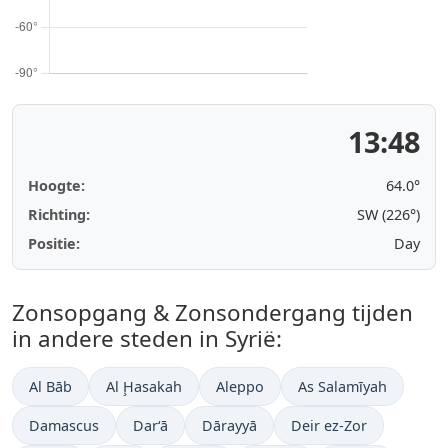
13:48
Hoogte:
64.0°
Richting:
SW (226°)
Positie:
Day
Zonsopgang & Zonsondergang tijden
in andere steden in Syrië:
Al Bāb
Al Ḩasakah
Aleppo
As Salamīyah
Damascus
Dar‘ā
Dārayyā
Deir ez-Zor