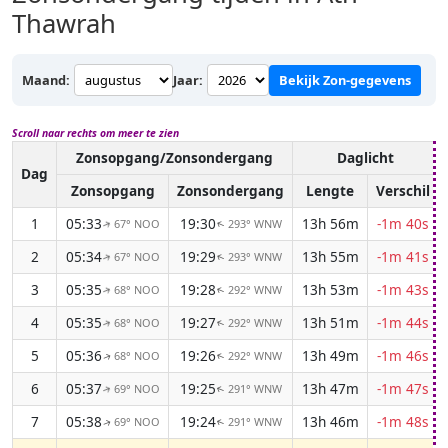
Thawrah
Maand:
Jaar:
Bekijk Zon-gegevens
Scroll naar rechts om meer te zien
Zonsopgang/Zonsondergang
Daglicht
Dag
Zonsopgang
Zonsondergang
Lengte
Verschil
1
05:33
19:30
13h 56m
-1m 40s
67° NOO
293° WNW
↑
↑
2
05:34
19:29
13h 55m
-1m 41s
67° NOO
293° WNW
↑
↑
3
05:35
19:28
13h 53m
-1m 43s
68° NOO
292° WNW
↑
↑
4
05:35
19:27
13h 51m
-1m 44s
68° NOO
292° WNW
↑
↑
5
05:36
19:26
13h 49m
-1m 46s
68° NOO
292° WNW
↑
↑
6
05:37
19:25
13h 47m
-1m 47s
69° NOO
291° WNW
↑
↑
7
05:38
19:24
13h 46m
-1m 48s
69° NOO
291° WNW
↑
↑