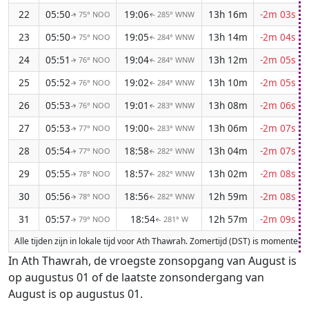
22
05:50
19:06
13h 16m
-2m 03s
75° NOO
285° WNW
↑
↑
23
05:50
19:05
13h 14m
-2m 04s
75° NOO
284° WNW
↑
↑
24
05:51
19:04
13h 12m
-2m 05s
76° NOO
284° WNW
↑
↑
25
05:52
19:02
13h 10m
-2m 05s
76° NOO
284° WNW
↑
↑
26
05:53
19:01
13h 08m
-2m 06s
76° NOO
283° WNW
↑
↑
27
05:53
19:00
13h 06m
-2m 07s
77° NOO
283° WNW
↑
↑
28
05:54
18:58
13h 04m
-2m 07s
77° NOO
282° WNW
↑
↑
29
05:55
18:57
13h 02m
-2m 08s
78° NOO
282° WNW
↑
↑
30
05:56
18:56
12h 59m
-2m 08s
78° NOO
282° WNW
↑
↑
31
05:57
18:54
12h 57m
-2m 09s
79° NOO
281° W
↑
↑
Alle tijden zijn in lokale tijd voor Ath Thawrah. Zomertijd (DST) is momentee
In Ath Thawrah, de vroegste zonsopgang van August is
op augustus 01 of de laatste zonsondergang van
August is op augustus 01.