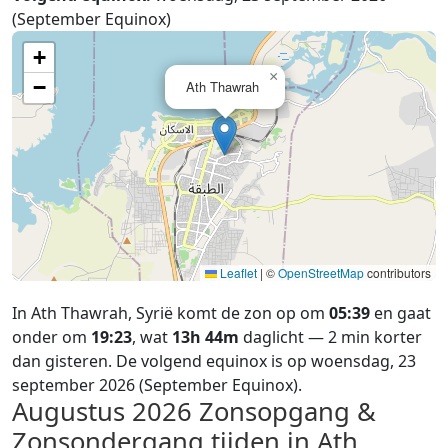
(September Equinox)
+
×
−
Ath Thawrah
Leaflet
|
©
OpenStreetMap
contributors
In Ath Thawrah, Syrië komt de zon op om
05:39
en gaat
onder om
19:23
, wat
13h 44m
daglicht — 2 min korter
dan gisteren. De volgend equinox is op woensdag, 23
september 2026 (September Equinox).
Augustus 2026
Zonsopgang &
Zonsondergang tijden in Ath