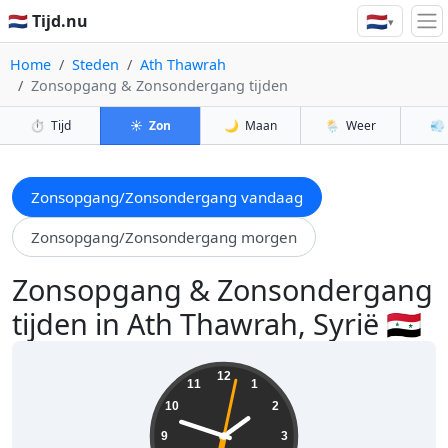
🇳🇱
🇳🇱 Tijd.nu
▾
Home
Steden
Ath Thawrah
Zonsopgang & Zonsondergang tijden
⏱️
Tijd
☀️
Zon
🌙
Maan
🌦️
Weer
💨
Zonsopgang/Zonsondergang vandaag
Zonsopgang/Zonsondergang morgen
Zonsopgang & Zonsondergang
tijden in Ath Thawrah, Syrië 🇸🇾
13:48:04
12
11
1
10
2
9
3