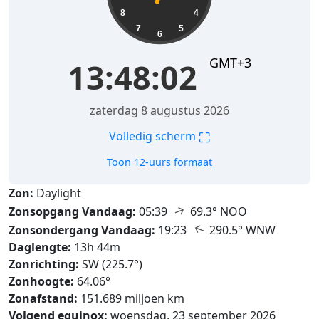
8
4
7
5
6
GMT+3
13:48:04
zaterdag 8 augustus 2026
⛶
Volledig scherm
Toon 12-uurs formaat
Zon:
Daylight
↑
Zonsopgang Vandaag:
05:39
69.3° NOO
↑
Zonsondergang Vandaag:
19:23
290.5° WNW
Daglengte:
13h 44m
Zonrichting:
SW (225.7°)
Zonhoogte:
64.06°
Zonafstand:
151.689 miljoen km
Volgend equinox:
woensdag, 23 september 2026