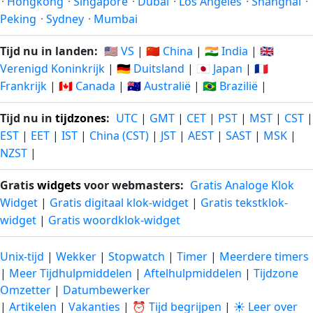
·
Hongkong
·
Singapore
·
Dubai
·
Los Angeles
·
Shanghai
·
Peking
·
Sydney
·
Mumbai
Tijd nu in landen:
🇺🇸 VS
|
🇨🇳 China
|
🇮🇳 India
|
🇬🇧
Verenigd Koninkrijk
|
🇩🇪 Duitsland
|
🇯🇵 Japan
|
🇫🇷
Frankrijk
|
🇨🇦 Canada
|
🇦🇺 Australië
|
🇧🇷 Brazilië
|
Tijd nu in
tijdzones
:
UTC
|
GMT
|
CET
|
PST
|
MST
|
CST
|
EST
|
EET
|
IST
|
China (CST)
|
JST
|
AEST
|
SAST
|
MSK
|
NZST
|
Gratis
widgets
voor webmasters:
Gratis Analoge Klok
Widget
|
Gratis digitaal klok-widget
|
Gratis tekstklok-
widget
|
Gratis woordklok-widget
Unix-tijd
|
Wekker
|
Stopwatch
|
Timer
|
Meerdere timers
|
Meer Tijdhulpmiddelen
|
Aftelhulpmiddelen
|
Tijdzone
Omzetter
|
Datumbewerker
|
Artikelen
|
Vakanties
|
⏰ Tijd begrijpen
|
☀️ Leer over