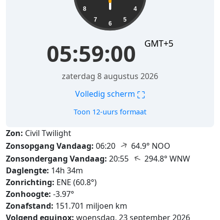
8
4
7
5
6
GMT+5
05:59:02
zaterdag 8 augustus 2026
⛶
Volledig scherm
Toon 12-uurs formaat
Zon:
Civil Twilight
↑
Zonsopgang Vandaag:
06:20
64.9° NOO
↑
Zonsondergang Vandaag:
20:55
294.8° WNW
Daglengte:
14h 34m
Zonrichting:
ENE (60.8°)
Zonhoogte:
-3.97°
Zonafstand:
151.701 miljoen km
Volgend equinox:
woensdag, 23 september 2026