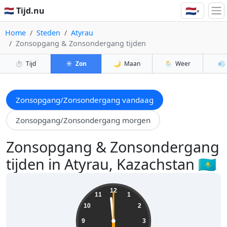
🇳🇱
🇳🇱 Tijd.nu
▾
Home
Steden
Atyrau
Zonsopgang & Zonsondergang tijden
⏱️
Tijd
☀️
Zon
🌙
Maan
🌦️
Weer
💨
Zonsopgang/Zonsondergang vandaag
Zonsopgang/Zonsondergang morgen
Zonsopgang & Zonsondergang
tijden in Atyrau, Kazachstan 🇰🇿
05:59:02
12
11
1
10
2
9
3