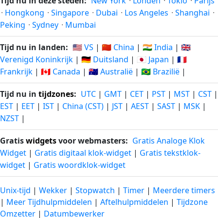
Tijd nu in deze steden:
New York
·
Londen
·
Tokio
·
Parijs
·
Hongkong
·
Singapore
·
Dubai
·
Los Angeles
·
Shanghai
·
Peking
·
Sydney
·
Mumbai
Tijd nu in landen:
🇺🇸 VS
|
🇨🇳 China
|
🇮🇳 India
|
🇬🇧
Verenigd Koninkrijk
|
🇩🇪 Duitsland
|
🇯🇵 Japan
|
🇫🇷
Frankrijk
|
🇨🇦 Canada
|
🇦🇺 Australië
|
🇧🇷 Brazilië
|
Tijd nu in
tijdzones
:
UTC
|
GMT
|
CET
|
PST
|
MST
|
CST
|
EST
|
EET
|
IST
|
China (CST)
|
JST
|
AEST
|
SAST
|
MSK
|
NZST
|
Gratis
widgets
voor webmasters:
Gratis Analoge Klok
Widget
|
Gratis digitaal klok-widget
|
Gratis tekstklok-
widget
|
Gratis woordklok-widget
Unix-tijd
|
Wekker
|
Stopwatch
|
Timer
|
Meerdere timers
|
Meer Tijdhulpmiddelen
|
Aftelhulpmiddelen
|
Tijdzone
Omzetter
|
Datumbewerker