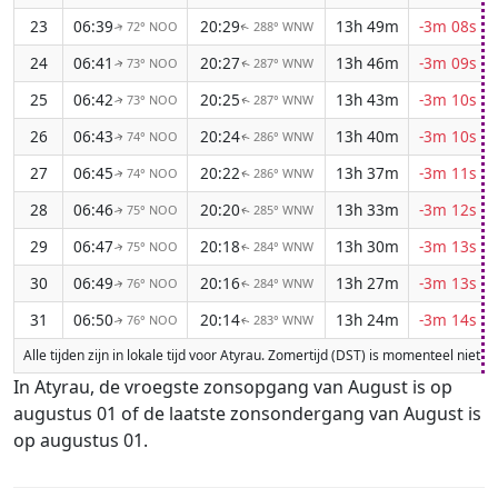
23
06:39
20:29
13h 49m
-3m 08s
72° NOO
288° WNW
↑
↑
24
06:41
20:27
13h 46m
-3m 09s
73° NOO
287° WNW
↑
↑
25
06:42
20:25
13h 43m
-3m 10s
73° NOO
287° WNW
↑
↑
26
06:43
20:24
13h 40m
-3m 10s
74° NOO
286° WNW
↑
↑
27
06:45
20:22
13h 37m
-3m 11s
74° NOO
286° WNW
↑
↑
28
06:46
20:20
13h 33m
-3m 12s
75° NOO
285° WNW
↑
↑
29
06:47
20:18
13h 30m
-3m 13s
75° NOO
284° WNW
↑
↑
30
06:49
20:16
13h 27m
-3m 13s
76° NOO
284° WNW
↑
↑
31
06:50
20:14
13h 24m
-3m 14s
76° NOO
283° WNW
↑
↑
Alle tijden zijn in lokale tijd voor Atyrau. Zomertijd (DST) is momenteel niet
In Atyrau, de vroegste zonsopgang van August is op
augustus 01 of de laatste zonsondergang van August is
op augustus 01.