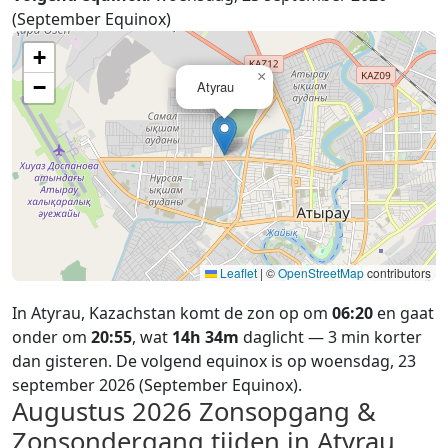
(September Equinox)
+
×
−
Atyrau
Leaflet
|
©
OpenStreetMap
contributors
In Atyrau, Kazachstan komt de zon op om
06:20
en gaat
onder om
20:55
, wat
14h 34m
daglicht — 3 min korter
dan gisteren. De volgend equinox is op woensdag, 23
september 2026 (September Equinox).
Augustus 2026
Zonsopgang &
Zonsondergang tijden in Atyrau