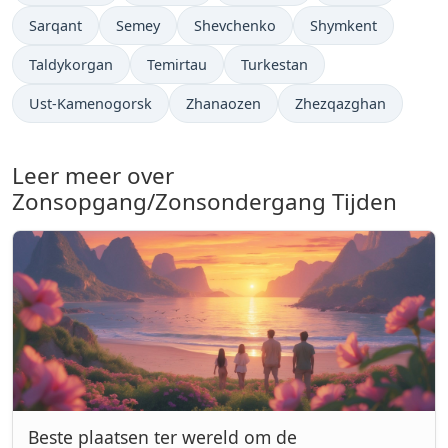
Sarqant
Semey
Shevchenko
Shymkent
Taldykorgan
Temirtau
Turkestan
Ust-Kamenogorsk
Zhanaozen
Zhezqazghan
Leer meer over
Zonsopgang/Zonsondergang Tijden
Beste plaatsen ter wereld om de