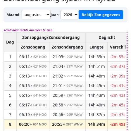
Maand:
Jaar:
Bekijk Zon-gegevens
Scroll naar rechts om meer te zien
Zonsopgang/Zonsondergang
Daglicht
Dag
Zonsopgang
Zonsondergang
Lengte
Verschil
1
06:11
21:05
14h 53m
-2m 35s
62° NOO
298° WNW
↑
↑
2
06:12
21:04
14h 51m
-2m 37s
62° NOO
297° WNW
↑
↑
3
06:13
21:02
14h 48m
-2m 39s
63° NOO
297° WNW
↑
↑
4
06:15
21:01
14h 45m
-2m 41s
63° NOO
297° WNW
↑
↑
5
06:16
20:59
14h 43m
-2m 43s
64° NOO
296° WNW
↑
↑
6
06:17
20:58
14h 40m
-2m 45s
64° NOO
296° WNW
↑
↑
7
06:19
20:56
14h 37m
-2m 47s
64° NOO
295° WNW
↑
↑
8
06:20
20:55
14h 34m
-2m 49s
65° NOO
295° WNW
↑
↑