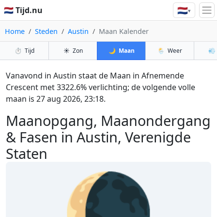
🇳🇱
🇳🇱 Tijd.nu
▾
Home
Steden
Austin
Maan Kalender
⏱️
Tijd
☀️
Zon
🌙
Maan
🌦️
Weer
💨
Vanavond in Austin staat de Maan in Afnemende
Crescent met 3322.6% verlichting; de volgende volle
maan is 27 aug 2026, 23:18.
Maanopgang, Maanondergang
& Fasen in Austin, Verenigde
Staten
🌘