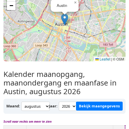
×
−
Austin
Leaflet
|
© OSM
Kalender maanopgang,
maanondergang en maanfase in
Austin, augustus 2026
Maand:
Jaar:
Bekijk maangegevens
Scroll naar rechts om meer te zien