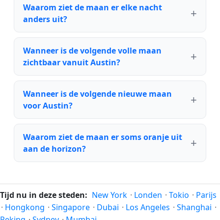
Waarom ziet de maan er elke nacht
anders uit?
Wanneer is de volgende volle maan
zichtbaar vanuit Austin?
Wanneer is de volgende nieuwe maan
voor Austin?
Waarom ziet de maan er soms oranje uit
aan de horizon?
Tijd nu in deze steden:
New York
·
Londen
·
Tokio
·
Parijs
·
Hongkong
·
Singapore
·
Dubai
·
Los Angeles
·
Shanghai
·
Peking
·
Sydney
·
Mumbai