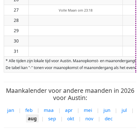
27
Volle Maan om 23:18
28
29
30
31
* Alle tijden zijn lokale tijd voor Austin. Maanopkomst- en maanondergangt
De tabel kan "-" tonen voor maanopkomst of maanondergang als het evenement
Maankalender voor andere maanden in 2026
voor Austin:
jan
|
feb
|
maa
|
apr
|
mei
|
jun
|
jul
|
aug
|
sep
|
okt
|
nov
|
dec