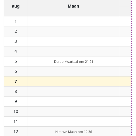
aug
Maan
1
2
3
4
5
Derde Kwartaal om 21:21
6
7
8
9
10
11
12
Nieuwe Maan om 12:36