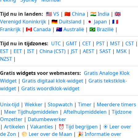
Tijd nu in landen:
🇺🇸 VS
|
🇨🇳 China
|
🇮🇳 India
|
🇬🇧
Verenigd Koninkrijk
|
🇩🇪 Duitsland
|
🇯🇵 Japan
|
🇫🇷
Frankrijk
|
🇨🇦 Canada
|
🇦🇺 Australië
|
🇧🇷 Brazilië
|
Tijd nu in
tijdzones
:
UTC
|
GMT
|
CET
|
PST
|
MST
|
CST
|
EST
|
EET
|
IST
|
China (CST)
|
JST
|
AEST
|
SAST
|
MSK
|
NZST
|
Gratis
widgets
voor webmasters:
Gratis Analoge Klok
Widget
|
Gratis digitaal klok-widget
|
Gratis tekstklok-
widget
|
Gratis woordklok-widget
Unix-tijd
|
Wekker
|
Stopwatch
|
Timer
|
Meerdere timers
|
Meer Tijdhulpmiddelen
|
Aftelhulpmiddelen
|
Tijdzone
Omzetter
|
Datumbewerker
|
Artikelen
|
Vakanties
|
⏰ Tijd begrijpen
|
☀️ Leer over
de Zon
|
🌕 Leer over de Maan
|
🎉 Informatie over