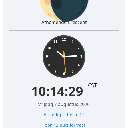
Afnemende Crescent
10:14:30
12
11
1
10
2
9
3
8
4
7
5
6
CST
10:14:30
vrijdag 7 augustus 2026
⛶
Volledig scherm
Toon 12-uurs formaat