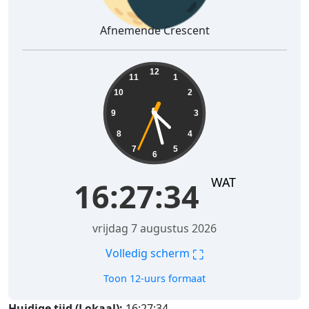
Afnemende Crescent
16:27:35
12
11
1
10
2
9
3
8
4
7
5
6
WAT
16:27:35
vrijdag 7 augustus 2026
⛶
Volledig scherm
Toon 12-uurs formaat
Huidige tijd (Lokaal):
16:27:35