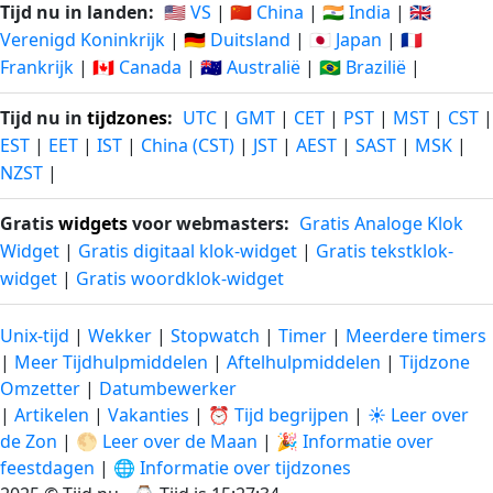
Tijd nu in landen:
🇺🇸 VS
|
🇨🇳 China
|
🇮🇳 India
|
🇬🇧
Verenigd Koninkrijk
|
🇩🇪 Duitsland
|
🇯🇵 Japan
|
🇫🇷
Frankrijk
|
🇨🇦 Canada
|
🇦🇺 Australië
|
🇧🇷 Brazilië
|
Tijd nu in
tijdzones
:
UTC
|
GMT
|
CET
|
PST
|
MST
|
CST
|
EST
|
EET
|
IST
|
China (CST)
|
JST
|
AEST
|
SAST
|
MSK
|
NZST
|
Gratis
widgets
voor webmasters:
Gratis Analoge Klok
Widget
|
Gratis digitaal klok-widget
|
Gratis tekstklok-
widget
|
Gratis woordklok-widget
Unix-tijd
|
Wekker
|
Stopwatch
|
Timer
|
Meerdere timers
|
Meer Tijdhulpmiddelen
|
Aftelhulpmiddelen
|
Tijdzone
Omzetter
|
Datumbewerker
|
Artikelen
|
Vakanties
|
⏰ Tijd begrijpen
|
☀️ Leer over
de Zon
|
🌕 Leer over de Maan
|
🎉 Informatie over
feestdagen
|
🌐 Informatie over tijdzones