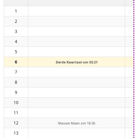
1
2
3
4
5
6
Derde Kwartaal om 03:21
7
8
9
10
11
12
Nieuwe Maan om 18:36
13