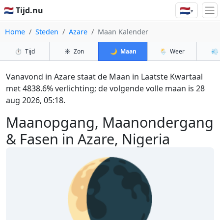
🇳🇱
🇳🇱 Tijd.nu
▾
Home
Steden
Azare
Maan Kalender
⏱️
Tijd
☀️
Zon
🌙
Maan
🌦️
Weer
💨
Vanavond in Azare staat de Maan in Laatste Kwartaal
met 4838.6% verlichting; de volgende volle maan is 28
aug 2026, 05:18.
Maanopgang, Maanondergang
& Fasen in Azare, Nigeria
🌘