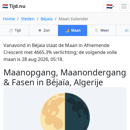
🇳🇱
🇳🇱 Tijd.nu
▾
Home
Steden
Béjaïa
Maan Kalender
⏱️
Tijd
☀️
Zon
🌙
Maan
🌦️
Weer
💨
Vanavond in Béjaïa staat de Maan in Afnemende
Crescent met 4665.3% verlichting; de volgende volle
maan is 28 aug 2026, 05:18.
Maanopgang, Maanondergang
& Fasen in Béjaïa, Algerije
🌗