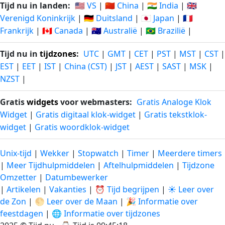
Tijd nu in landen:
🇺🇸 VS
|
🇨🇳 China
|
🇮🇳 India
|
🇬🇧
Verenigd Koninkrijk
|
🇩🇪 Duitsland
|
🇯🇵 Japan
|
🇫🇷
Frankrijk
|
🇨🇦 Canada
|
🇦🇺 Australië
|
🇧🇷 Brazilië
|
Tijd nu in
tijdzones
:
UTC
|
GMT
|
CET
|
PST
|
MST
|
CST
|
EST
|
EET
|
IST
|
China (CST)
|
JST
|
AEST
|
SAST
|
MSK
|
NZST
|
Gratis
widgets
voor webmasters:
Gratis Analoge Klok
Widget
|
Gratis digitaal klok-widget
|
Gratis tekstklok-
widget
|
Gratis woordklok-widget
Unix-tijd
|
Wekker
|
Stopwatch
|
Timer
|
Meerdere timers
|
Meer Tijdhulpmiddelen
|
Aftelhulpmiddelen
|
Tijdzone
Omzetter
|
Datumbewerker
|
Artikelen
|
Vakanties
|
⏰ Tijd begrijpen
|
☀️ Leer over
de Zon
|
🌕 Leer over de Maan
|
🎉 Informatie over
feestdagen
|
🌐 Informatie over tijdzones