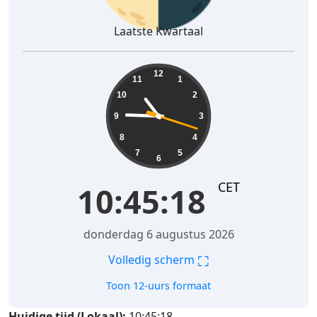
Laatste Kwartaal
10:45:19
12
11
1
10
2
9
3
8
4
7
5
6
CET
10:45:19
donderdag 6 augustus 2026
⛶
Volledig scherm
Toon 12-uurs formaat
Huidige tijd (Lokaal):
10:45:19