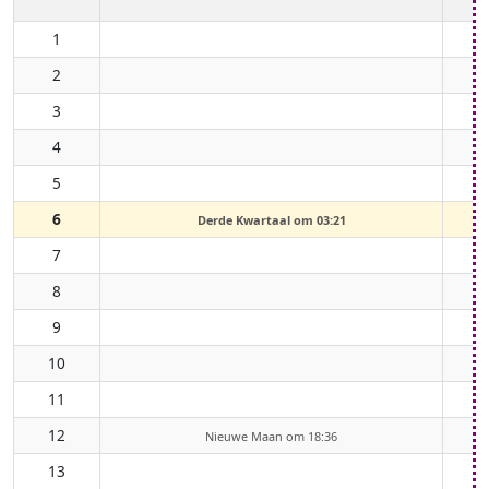
1
2
3
4
5
6
Derde Kwartaal om 03:21
7
8
9
10
11
12
Nieuwe Maan om 18:36
13