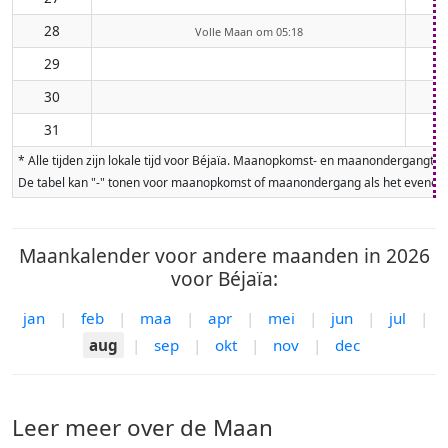
28
Volle Maan om 05:18
29
30
31
* Alle tijden zijn lokale tijd voor Béjaïa. Maanopkomst- en maanondergangt
De tabel kan "-" tonen voor maanopkomst of maanondergang als het evenement
Maankalender voor andere maanden in 2026
voor Béjaïa:
jan
|
feb
|
maa
|
apr
|
mei
|
jun
|
jul
|
aug
|
sep
|
okt
|
nov
|
dec
Leer meer over de Maan