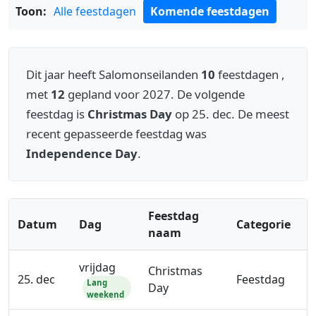
Toon:
Alle feestdagen
Komende feestdagen
Dit jaar heeft Salomonseilanden
10
feestdagen ,
met
12
gepland voor 2027. De volgende
feestdag is
Christmas Day
op 25. dec. De meest
recent gepasseerde feestdag was
Independence Day
.
Feestdag
Datum
Dag
Categorie
naam
vrijdag
Christmas
25. dec
Feestdag
Lang
Day
weekend