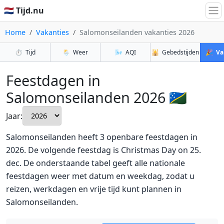
🇳🇱 Tijd.nu
Home
Vakanties
Salomonseilanden vakanties 2026
⏱️
Tijd
🌦️
Weer
🌬️
AQI
🕌
Gebedstijden
🎉
Va
Feestdagen in
Salomonseilanden 2026 🇸🇧
Jaar:
Salomonseilanden heeft 3 openbare feestdagen in
2026. De volgende feestdag is Christmas Day on 25.
dec. De onderstaande tabel geeft alle nationale
feestdagen weer met datum en weekdag, zodat u
reizen, werkdagen en vrije tijd kunt plannen in
Salomonseilanden.