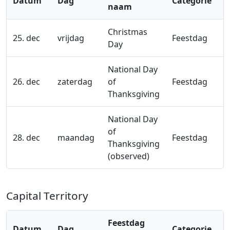
Datum
Dag
Categorie
naam
Christmas
25. dec
vrijdag
Feestdag
Day
National Day
26. dec
zaterdag
of
Feestdag
Thanksgiving
National Day
of
28. dec
maandag
Feestdag
Thanksgiving
(observed)
Capital Territory
Feestdag
Datum
Dag
Categorie