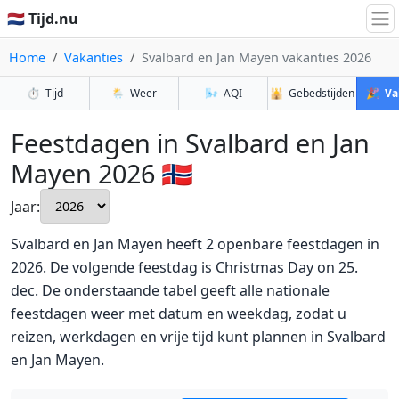
🇳🇱 Tijd.nu
Home
Vakanties
Svalbard en Jan Mayen vakanties 2026
⏱️
Tijd
🌦️
Weer
🌬️
AQI
🕌
Gebedstijden
🎉
Va
Feestdagen in Svalbard en Jan
Mayen 2026 🇸🇯
Jaar:
Svalbard en Jan Mayen heeft 2 openbare feestdagen in
2026. De volgende feestdag is Christmas Day on 25.
dec. De onderstaande tabel geeft alle nationale
feestdagen weer met datum en weekdag, zodat u
reizen, werkdagen en vrije tijd kunt plannen in Svalbard
en Jan Mayen.