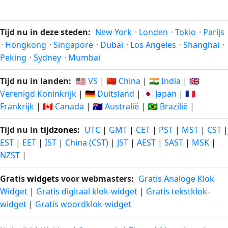
Tijd nu in deze steden:
New York
·
Londen
·
Tokio
·
Parijs
·
Hongkong
·
Singapore
·
Dubai
·
Los Angeles
·
Shanghai
·
Peking
·
Sydney
·
Mumbai
Tijd nu in landen:
🇺🇸 VS
|
🇨🇳 China
|
🇮🇳 India
|
🇬🇧
Verenigd Koninkrijk
|
🇩🇪 Duitsland
|
🇯🇵 Japan
|
🇫🇷
Frankrijk
|
🇨🇦 Canada
|
🇦🇺 Australië
|
🇧🇷 Brazilië
|
Tijd nu in
tijdzones
:
UTC
|
GMT
|
CET
|
PST
|
MST
|
CST
|
EST
|
EET
|
IST
|
China (CST)
|
JST
|
AEST
|
SAST
|
MSK
|
NZST
|
Gratis
widgets
voor webmasters:
Gratis Analoge Klok
Widget
|
Gratis digitaal klok-widget
|
Gratis tekstklok-
widget
|
Gratis woordklok-widget