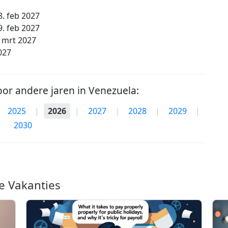
8. feb 2027
9. feb 2027
. mrt 2027
027
oor andere jaren in Venezuela:
2025
|
2026
|
2027
|
2028
|
2029
|
2030
e Vakanties