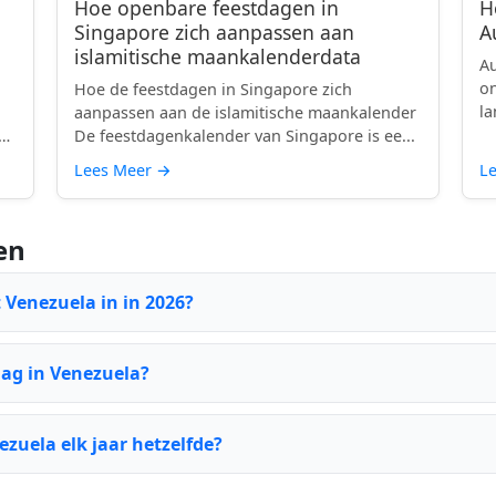
Hoe openbare feestdagen in
H
Singapore zich aanpassen aan
A
islamitische maankalenderdata
Au
on
Hoe de feestdagen in Singapore zich
la
aanpassen aan de islamitische maankalender
e
De feestdagenkalender van Singapore is ee...
Lees Meer
→
L
en
 Venezuela in in 2026?
dag in Venezuela?
ezuela elk jaar hetzelfde?