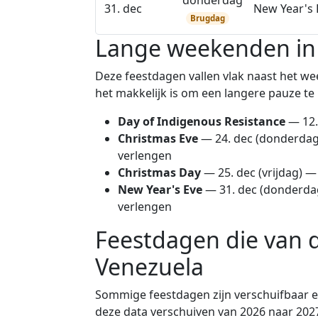
donderdag
31. dec
New Year's 
Brugdag
Lange weekenden in
Deze feestdagen vallen vlak naast het w
het makkelijk is om een langere pauze te
Day of Indigenous Resistance
—
12.
Christmas Eve
—
24. dec
(donderdag)
verlengen
Christmas Day
—
25. dec
(vrijdag) 
New Year's Eve
—
31. dec
(donderdag
verlengen
Feestdagen die van 
Venezuela
Sommige feestdagen zijn verschuifbaar en
deze data verschuiven van 2026 naar 202