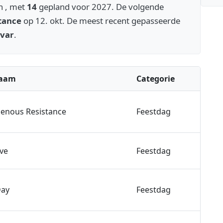
n , met
14
gepland voor 2027. De volgende
tance
op 12. okt. De meest recent gepasseerde
ivar
.
naam
Categorie
genous Resistance
Feestdag
ve
Feestdag
Day
Feestdag