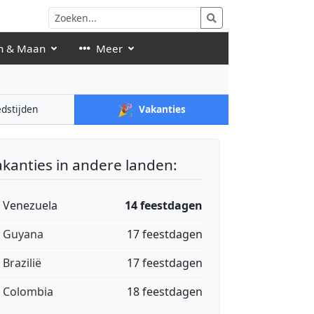
n & Maan
Meer
🎉
dstijden
Vakanties
akanties in andere landen:
🇪 Venezuela
14 feestdagen
🇾 Guyana
17 feestdagen
 Brazilië
17 feestdagen
🇴 Colombia
18 feestdagen