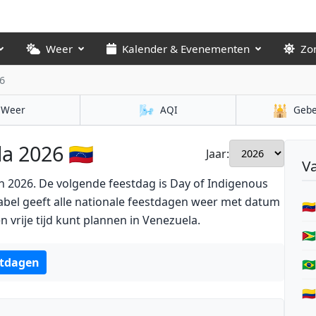
Weer
Kalender & Evenementen
Zo
6
🌬️
🕌
Weer
AQI
Gebe
 2026 🇻🇪
Jaar:
V
n 2026. De volgende feestdag is Day of Indigenous
abel geeft alle nationale feestdagen weer met datum
🇻
 vrije tijd kunt plannen in Venezuela.
🇬
tdagen
🇧
🇨