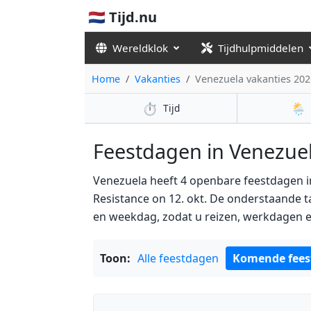
🇳🇱 Tijd.nu
Wereldklok
Tijdhulpmiddelen
Home
Vakanties
Venezuela vakanties 202
⏱️
🌦️
Tijd
Feestdagen in Venezuela
Venezuela heeft 4 openbare feestdagen i
Resistance on 12. okt. De onderstaande t
en weekdag, zodat u reizen, werkdagen en
Toon:
Alle feestdagen
Komende fees