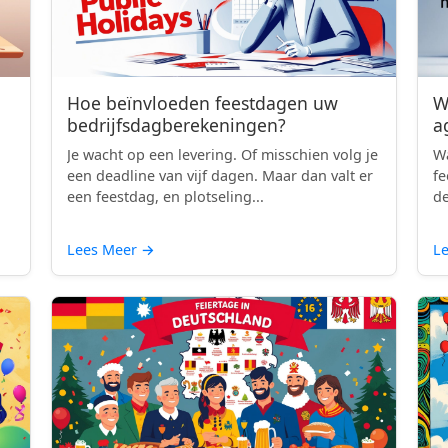
Hoe beïnvloeden feestdagen uw
W
bedrijfsdagberekeningen?
a
Je wacht op een levering. Of misschien volg je
Wa
een deadline van vijf dagen. Maar dan valt er
fe
een feestdag, en plotseling...
de
Lees Meer
→
L