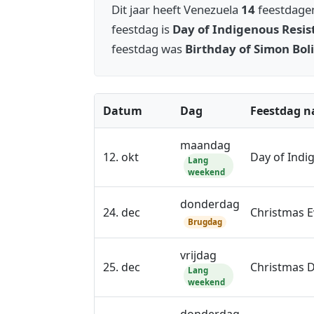
Dit jaar heeft Venezuela
14
feestdage
feestdag is
Day of Indigenous Resis
feestdag was
Birthday of Simon Bol
Datum
Dag
Feestdag 
maandag
12. okt
Day of Indi
Lang
weekend
donderdag
24. dec
Christmas E
Brugdag
vrijdag
25. dec
Christmas 
Lang
weekend